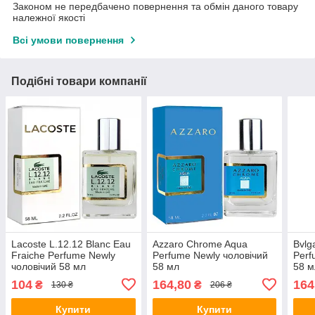
Законом не передбачено повернення та обмін даного товару
належної якості
Всі умови повернення
Подібні товари компанії
Lacoste L.12.12 Blanc Eau
Azzaro Chrome Aqua
Bvlg
Fraiche Perfume Newly
Perfume Newly чоловічий
Perf
чоловічий 58 мл
58 мл
58 м
104
164,80
164
₴
₴
130 ₴
206 ₴
Купити
Купити