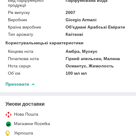
Вид парфумерної
Парфумована вода
продукції
Рік випуску
2007
Виробник
Giorgio Armani
Країна виробник
Об'єднані Арабські Емірати
Тип аромату
Квіткові
Користувальницькі характеристики
Кінцева нота
Амбра, Мускус
Початкова нота
Гіркий апельсин, Малина
Нота серця
Османтус, Жимолость
Об`єм
100 мл мл
Приховати
Умови доставки
Нова Пошта
Магазини Rozetka
Укрпошта