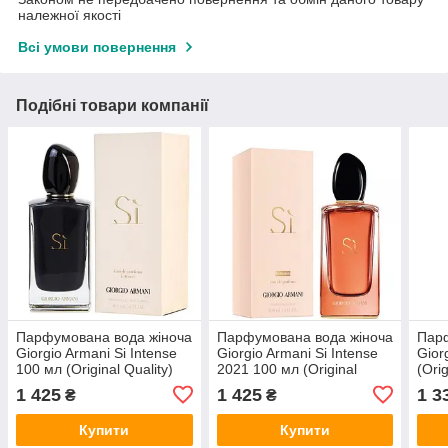
належної якості
Всі умови повернення
Подібні товари компанії
Парфумована вода жіноча
Парфумована вода жіноча
Парф
Giorgio Armani Si Intense
Giorgio Armani Si Intense
Gior
100 мл (Original Quality)
2021 100 мл (Original
(Orig
Quality)
1 425
1 425
1 3
₴
₴
Купити
Купити