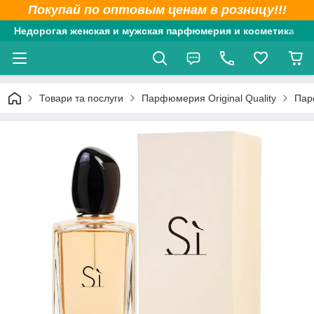
Покупай по оптовым ценам в розницу!!!
Недорогая женская и мужская парфюмерия и косметика
Товари та послуги
Парфюмерия Original Quality
Парф