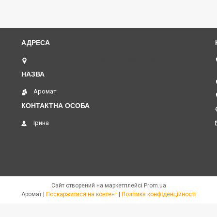
вул. Академіка Павлова, 120 А, Харків, Україна
Аромат
Ірина
Сайт створений на маркетплейсі
Prom.ua
Аромат |
Поскаржитися на контент
|
Політика конфіденційності