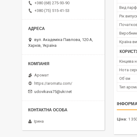
+380 (68) 275-93-90
Вид парф
+380 (75) 515-41-53
Рік випус
Початков
Виробни
вул. Академіка Павлова, 120 А,
Країна в
Харків, Україна
КОРИСТ
Кінцева 
Нота сер
Аромат
Об`єм
https://aromatu.com/
Тип аром
udovikava75@ukr.net
ІНФОРМА
Ціна:
1 350
Ірина