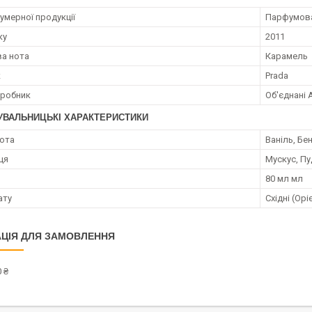
умерної продукції
Парфумов
ку
2011
а нота
Карамель
к
Prada
иробник
Об'єднані 
УВАЛЬНИЦЬКІ ХАРАКТЕРИСТИКИ
нота
Ваніль, Бе
ця
Мускус, П
80 мл мл
ату
Східні (Орі
ЦІЯ ДЛЯ ЗАМОВЛЕННЯ
 ₴