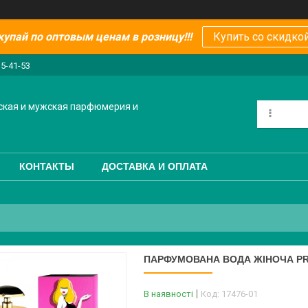
купай по оптовым ценам в розницу!!!
Купить со скидкой
15-41-53
ская и мужская парфюмерия и
КОНТАКТЫ
ДОСТАВКА И ОПЛАТА
ПАРФУМОВАНА ВОДА ЖІНОЧА PRA
В наявності
Код:
17476-01