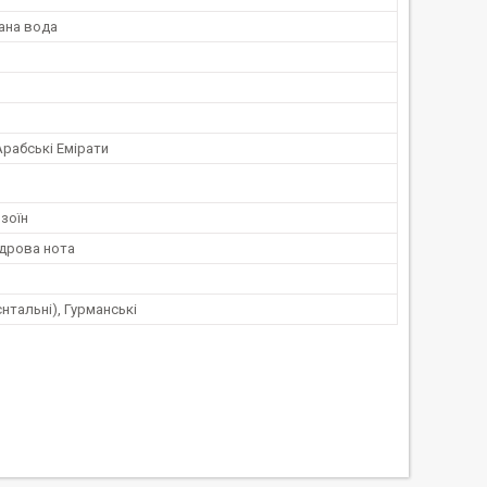
ана вода
Арабські Емірати
нзоїн
удрова нота
єнтальні), Гурманські