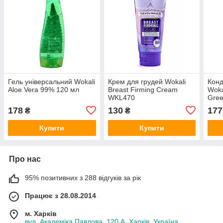
Гель універсальний Wokali
Крем для грудей Wokali
Конд
Aloe Vera 99% 120 мл
Breast Firming Cream
Woka
WKL470
Gree
WKL
178
130
177
₴
₴
Купити
Купити
Про нас
95% позитивних з 288 відгуків за рік
Працює з 28.08.2014
м. Харків
вул. Академіка Павлова, 120 А, Харків, Україна