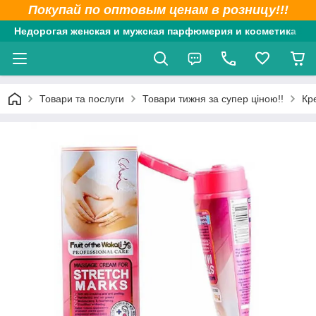
Покупай по оптовым ценам в розницу!!!
Недорогая женская и мужская парфюмерия и косметика
Товари та послуги
Товари тижня за супер ціною!!
Кр