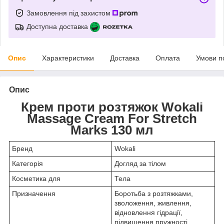
Замовлення під захистом
Доступна доставка
Опис
Характеристики
Доставка
Оплата
Умови п
Опис
Крем проти розтяжок Wokali
Massage Cream For Stretch
Marks 130 мл
Бренд
Wokali
Категорія
Догляд за тілом
Косметика для
Тела
Призначення
Боротьба з розтяжками,
зволоження, живлення,
відновлення гідрації,
підвищення пружності,