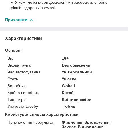
У комплексі із сонцезахисними засобами, сприяє
рівній, здоровій засмазі.
Приховати
Характеристики
Основні
Вік
16+
Вікова група
Без обмежень
Час застосування
Універсальний
Стать
Унісекс
Виробник
Wokali
Країна виробник
Китай
Тип шкіри
Всі типи шкіри
Упаковка засобу
Тюбик
Користувальницькі характеристики
Призначення і результат
Живлення, Зволоження,
Захист, Відновлення,