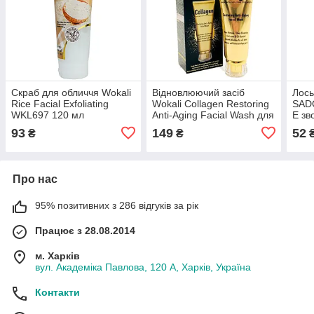
Скраб для обличчя Wokali
Відновлюючий засіб
Лось
Rice Facial Exfoliating
Wokali Collagen Restoring
SADO
WKL697 120 мл
Anti-Aging Facial Wash для
E зв
вмивання HF2009 120 мл
осві
93
149
52
₴
₴
Про нас
95% позитивних з 286 відгуків за рік
Працює з 28.08.2014
м. Харків
вул. Академіка Павлова, 120 А, Харків, Україна
Контакти