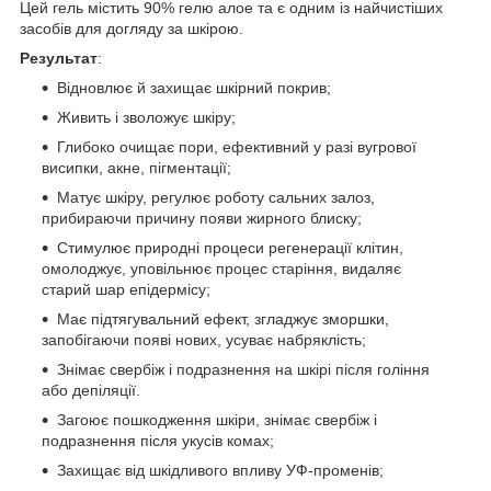
Цей гель містить 90% гелю алое та є одним із найчистіших
засобів для догляду за шкірою.
Результат
:
Відновлює й захищає шкірний покрив;
Живить і зволожує шкіру;
Глибоко очищає пори, ефективний у разі вугрової
висипки, акне, пігментації;
Матує шкіру, регулює роботу сальних залоз,
прибираючи причину появи жирного блиску;
Стимулює природні процеси регенерації клітин,
омолоджує, уповільнює процес старіння, видаляє
старий шар епідермісу;
Має підтягувальний ефект, згладжує зморшки,
запобігаючи появі нових, усуває набряклість;
Знімає свербіж і подразнення на шкірі після гоління
або депіляції.
Загоює пошкодження шкіри, знімає свербіж і
подразнення після укусів комах;
Захищає від шкідливого впливу УФ-променів;