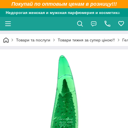
Покупай по оптовым ценам в розницу!!!
Недорогая женская и мужская парфюмерия и косметика
Товари та послуги
Товари тижня за супер ціною!!
Ге