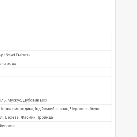
Арабські Емірати
ана вода
іль, Мускус, Дубовий мох
Чорна смородина, Індійський ананас, Червоне яблуко
лі, Береза, Жасмин, Троянда
 Шипрові