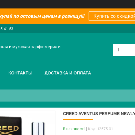
купай по оптовым ценам в розницу!!!
Купить со скидкой
15-41-53
ская и мужская парфюмерия и
КОНТАКТЫ
ДОСТАВКА И ОПЛАТА
CREED AVENTUS PERFUME NEWLY
В наявності
Код:
12575-01