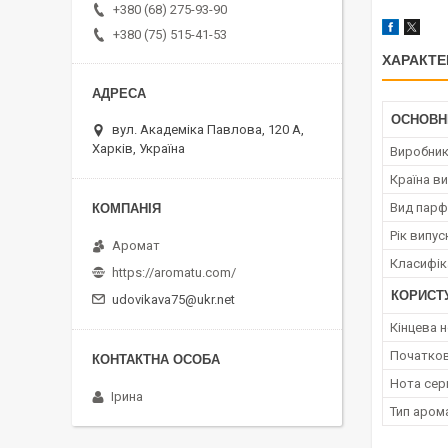
+380 (68) 275-93-90
+380 (75) 515-41-53
ХАРАКТЕ
ОСНОВН
вул. Академіка Павлова, 120 А,
Харків, Україна
Виробни
Країна в
Вид парф
Рік випус
Аромат
Класифік
https://aromatu.com/
КОРИСТ
udovikava75@ukr.net
Кінцева 
Початков
Нота сер
Ірина
Тип аром