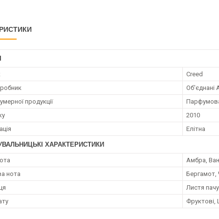
РИСТИКИ
І
к
Creed
иробник
Об'єднані 
умерної продукції
Парфумов
ку
2010
ація
Елітна
УВАЛЬНИЦЬКІ ХАРАКТЕРИСТИКИ
нота
Амбра, Ван
а нота
Бергамот, 
ця
Листя пачу
ату
Фруктові,