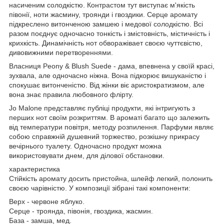
насиченим солодкістю. Контрастом тут виступає м'якість
півонії, ноти жасмину, троянди і гвоздики. Серце аромату
підкреслено витонченою замшею і медової солодкістю. Всі
разом поєднує одночасно тонкість і змістовність, містичність і
крихкість. Динамічність нот обворажівает своєю чуттєвістю,
дивовижними перетвореннями.
Власниця Peony & Blush Suede - дама, впевнена у своїй красі,
зухвала, але одночасно ніжна. Вона підкорює вишуканістю і
спокушає витонченістю. Від жінки віє аристократизмом, але
вона знає правила любовного флірту.
Jo Malone представляє публіці продукти, які інтригують з
перших нот своїм розкриттям. В ароматі багато що залежить
від температури повітря, методу розпилення. Парфуми являє
собою справжній душевний торжество, розкішну прикрасу
вечірнього туалету. Одночасно продукт можна
використовувати днем, для ділової обстановки.
характеристика
Стійкість аромату досить пристойна, шлейф легкий, полонить
своєю чарівністю. У композиції зібрані такі компоненти:
Верх - червоне яблуко.
Серце - троянда, півонія, гвоздика, жасмин.
База - замша, мед.