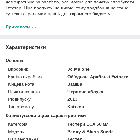
демократична за вартістю, але можна для початку спробувати
і тестер. Ціна продукту ще нижче, тому придбання не стане
суттєвою проломом навіть для скромного бюджету.
Приховати
Характеристики
Основні
Виробник
Jo Malone
Країна виробник
Об'єднані Арабські Емірати
Кінцева нота
Замша
Початкова нота
Червоне яблуко
Рік випуску
2013
Тип аромату
Квіткові
Користувальницькі характеристики
Категорія
Тестери LUX 60 мл
Мoдель
Peony & Blush Suede
Найменування
Тестер