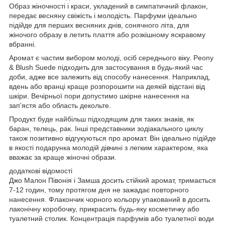
Образ жіночності і краси, укладений в симпатичний флакон,
передає весняну свіжість і молодість. Парфуми ідеально
підійде для перших весняних днів, сонячного літа, для
жіночого образу в летить плаття або розкішному яскравому
вбранні.
Аромат є частим вибором молоді, осіб середнього віку. Peony
& Blush Suede підходить для застосування в будь-який час
доби, адже все залежить від способу нанесення. Наприклад,
вдень або вранці краще розпорошити на деякій відстані від
шкіри. Вечірньої пори допустимо шкірне нанесення на
зап'ястя або область декольте.
Продукт буде найбільш підходящим для таких знаків, як
баран, телець, рак. Інші представники зодіакального циклу
також позитивно відгукуються про аромат. Він ідеально підійде
в якості подарунка молодій дівчині з легким характером, яка
вважає за краще жіночні образи.
додаткові відомості
Джо Малон Півонія і Замша досить стійкий аромат, тримається
7-12 годин, тому протягом дня не зажадає повторного
нанесення. Флакончик чорного кольору упакований в досить
лаконічну коробочку, прикрасить будь-яку косметичку або
туалетний столик. Концентрація парфумів або туалетної води