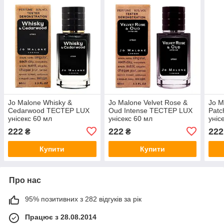
Jo Malone Whisky &
Jo Malone Velvet Rose &
Jo M
Cedarwood ТЕСТЕР LUX
Oud Intense ТЕСТЕР LUX
Patc
унісекс 60 мл
унісекс 60 мл
уніс
222
222
222
₴
₴
Купити
Купити
Про нас
95% позитивних з 282 відгуків за рік
Працює з 28.08.2014