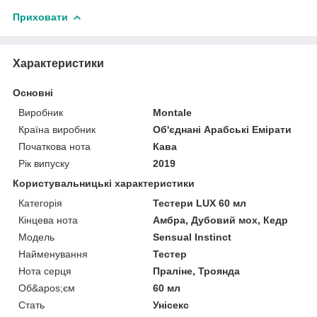
Приховати
Характеристики
Основні
Виробник
Montale
Країна виробник
Об'єднані Арабські Емірати
Початкова нота
Кава
Рік випуску
2019
Користувальницькі характеристики
Категорія
Тестери LUX 60 мл
Кінцева нота
Амбра, Дубовий мох, Кедр
Мoдель
Sensual Instinct
Найменування
Тестер
Нота серця
Праліне, Троянда
Об&apos;єм
60 мл
Стать
Унісекс