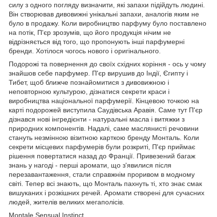
силу з одного погляду визначити, які запахи підійдуть людині.
Він створював дивовижні унікальні запахи, аналогів яким не
було в продажу. Коли виробництво парфуму було поставлено
на потік, П'єр зрозумів, що його продукція нічим не
відрізняється від того, що пропонують інші парфумерні
бренди. Хотілося чогось нового і оригінального.
Подорожі та повернення до своїх східних коріння - ось у чому
знайшов себе парфумер. П'єр вирушив до Індії, Єгипту і
Тибет, щоб ближче познайомитися з дивовижною і
неповторною культурою, дізнатися секрети краси і
виробництва національної парфумерії. Кінцевою точкою на
карті подорожей виступила Саудівська Аравія. Саме тут П'єр
дізнався нові інгредієнти - натуральні масла і витяжки з
природних компонентів. Надалі, саме маслянисті речовини
стануть незмінною візитною карткою бренду Монталь. Коли
секрети місцевих парфумерів були розкриті, П'єр приймає
рішення повертатися назад до Франції. Привезений багаж
знань у нагоді - перші аромати, що з'явилися після
перезавантаження, стали справжнім проривом в модному
світі. Тепер всі знають, що Монталь пахнуть ті, хто знає смак
вишуканих і розкішних речей. Аромати створені для сучасних
людей, жителів великих мегаполісів.
Montale Sensual Instinct