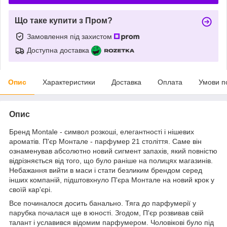
Що таке купити з Пром?
Замовлення під захистом
Доступна доставка
Опис
Характеристики
Доставка
Оплата
Умови п
Опис
Бренд Montale - символ розкоші, елегантності і нішевих
ароматів. П'єр Монтале - парфумер 21 століття. Саме він
ознаменував абсолютно новий сигмент запахів, який повністю
відрізняється від того, що було раніше на полицях магазинів.
Небажання вийти в маси і стати безликим брендом серед
інших компаній, підштовхнуло П'єра Монтале на новий крок у
своїй кар'єрі.
Все починалося досить банально. Тяга до парфумерії у
парубка почалася ще в юності. Згодом, П'єр розвивав свій
талант і уславився відомим парфумером. Чоловікові було під