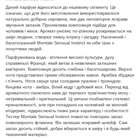
Даний парфум відноситься до нішевому сегменту. Це
означає, що для його виготовлення використовувалося
натурально добірна сировина, яке дає неповторне яскраве
звучання запахів. Прониклива композиція підійде для
чоловіків і жінок. Аромат-унісекс по-різному розкривається на
шкірі людини, створює певну інтригу і загадку. Насичений і
багатогранний Montale Sensual Instinct як ніби грає з
почуттями людей.
Парфумована вода - втілення високої культури, духу
справжньої Франції, який витає в невеликих затишних
кав'ярнях. Композиція досить глибока і багатошарова. Верхні
ноти представлені гірким обсмаженою кавою. Арабіка збуджує
і п'янить. Нота серця грає солодким праліне і трояндою.
Кінцева нота - амбра, білий кедр і дубовий мох. Перехід від
ароматного палючого кава до терпкого трав'янистому моху -
нетривіальний і оригінальний. Ці запахи позбавлені статевої
приналежності, але при попаданні на чоловічий чи жіночий
епідерміс, підкреслюють певні риси характеру і особистості.
Тестер Montale Sensual Instinct повністю повторює запах
повномірного флакона. Він залишає яскравий шлейф. Сам
запах досить стійкий, добре вбирається в шкіру і в будь-який
тканинний матеріал.