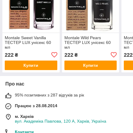
Montale Sweet Vanilla
Montale Wild Pears
Mont
ТЕСТЕР LUX унісекс 60
ТЕСТЕР LUX унісекс 60
ТЕСТ
мл
мл
мл
222
222
222
₴
₴
Купити
Купити
Про нас
95% позитивних з 287 відгуків за рік
Працює з 28.08.2014
м. Харків
вул. Академіка Павлова, 120 А, Харків, Україна
Контакти