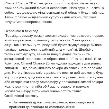
Chanel Chance 20 мл — це не просто парфум; це аксесуар,
який робить кожний момент особливим. Його зручно носити із
собою, що дозволяє жінці освіжати свій образ у будь-який час.
Такий флакон — ідеальний супутник для кожної, хто хоче
почуватися неперевершеною.
Особливості та склад
Піраміда аромату розкривається симфонією рожевого перцю,
який випромінює романтику та чуттєвість. У поєднанні з
акцентами жасмину та ірису, цей букет змушує серце битися
частіше, залишаючи незабутній слід у пам'яті. Шлейф з
теплих нот мускусу, ванілі та пачулі додає глибини та
загадковості, наповнюючи образ впевненої та чарівної жінки.
Крім того, Chanel Chance 20 мл чудово підходить для різних
випадків — від романтичного вечора до звичайного робочого
дня. Його універсальність дозволяє носити цей аромат у будь-
яку пору року, додаючи нотки свіжості у спекотний літній день
або створюючи теплу атмосферу у прохолодні зимові вечори.
Кожне розпилення ніби обіймає, створюючи навколо
носительки ауру витонченої жіночності та стилю.
Особливості аромату:
Натхненний духом сучасних жінок, наголошує на її
прагненні до свободи та самовираження.