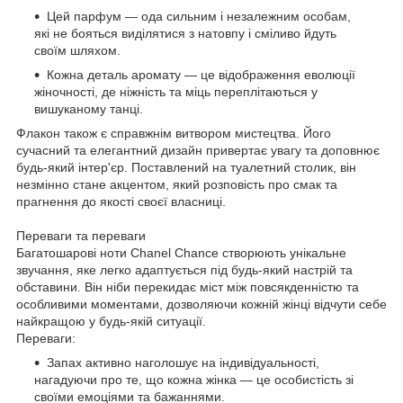
Цей парфум — ода сильним і незалежним особам,
які не бояться виділятися з натовпу і сміливо йдуть
своїм шляхом.
Кожна деталь аромату — це відображення еволюції
жіночності, де ніжність та міць переплітаються у
вишуканому танці.
Флакон також є справжнім витвором мистецтва. Його
сучасний та елегантний дизайн привертає увагу та доповнює
будь-який інтер'єр. Поставлений на туалетний столик, він
незмінно стане акцентом, який розповість про смак та
прагнення до якості своєї власниці.
Переваги та переваги
Багатошарові ноти Chanel Chance створюють унікальне
звучання, яке легко адаптується під будь-який настрій та
обставини. Він ніби перекидає міст між повсякденністю та
особливими моментами, дозволяючи кожній жінці відчути себе
найкращою у будь-якій ситуації.
Переваги:
Запах активно наголошує на індивідуальності,
нагадуючи про те, що кожна жінка — це особистість зі
своїми емоціями та бажаннями.