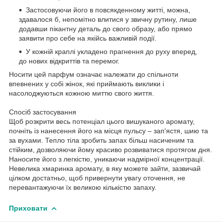
Застосовуючи його в повсякденному житті, можна,
здавалося б, непомітно влитися у звичну рутину, лише
додавши пікантну деталь до свого образу, або прямо
заявити про себе на якійсь важливій події.
У кожній краплі укладено прагнення до руху вперед,
до нових відкриттів та перемог.
Носити цей парфум означає належати до спільноти
впевнених у собі жінок, які приймають виклики і
насолоджуються кожною миттю свого життя.
Спосіб застосування
Щоб розкрити весь потенціал цього вишуканого аромату,
почніть із нанесення його на місця пульсу – зап'ястя, шию та
за вухами. Тепло тіла зробить запах більш насиченим та
стійким, дозволяючи йому красиво розвиватися протягом дня.
Наносите його з легкістю, уникаючи надмірної концентрації.
Невелика хмаринка аромату, в яку можете зайти, зазвичай
цілком достатньо, щоб привернути увагу оточення, не
перевантажуючи їх великою кількістю запаху.
Приховати