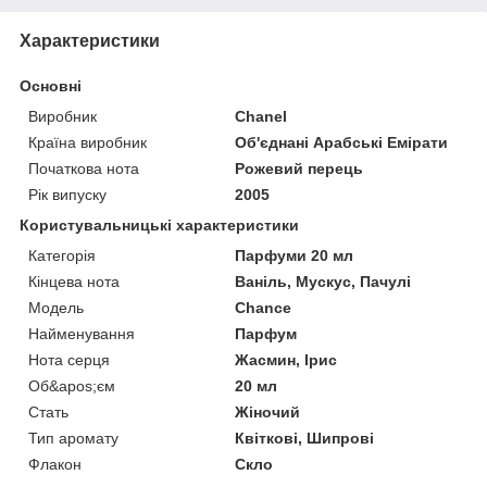
Характеристики
Основні
Виробник
Chanel
Країна виробник
Об'єднані Арабські Емірати
Початкова нота
Рожевий перець
Рік випуску
2005
Користувальницькі характеристики
Категорія
Парфуми 20 мл
Кінцева нота
Ваніль, Мускус, Пачулі
Мoдель
Сhance
Найменування
Парфум
Нота серця
Жасмин, Ірис
Об&apos;єм
20 мл
Стать
Жіночий
Тип аромату
Квіткові, Шипрові
Флакон
Скло