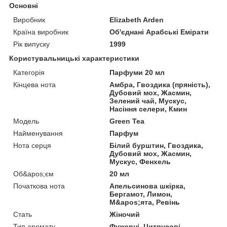
Основні
Виробник
Elizabeth Arden
Країна виробник
Об'єднані Арабські Емірати
Рік випуску
1999
Користувальницькі характеристики
Категорія
Парфуми 20 мл
Кінцева нота
Амбра, Гвоздика (пряність),
Дубовий мох, Жасмин,
Зелений чай, Мускус,
Насіння селери, Кмин
Мoдель
Green Tea
Найменування
Парфум
Нота серця
Білий бурштин, Гвоздика,
Дубовий мох, Жасмин,
Мускус, Фенхель
Об&apos;єм
20 мл
Початкова нота
Апельсинова шкірка,
Бергамот, Лимон,
М&apos;ята, Ревінь
Стать
Жіночий
Тип аромату
Фужерні, Цитрусові