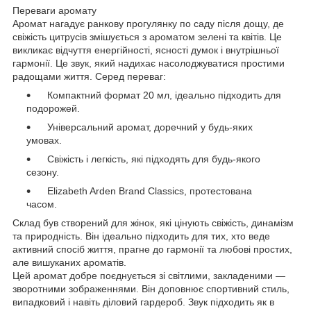
Переваги аромату
Аромат нагадує ранкову прогулянку по саду після дощу, де
свіжість цитрусів змішується з ароматом зелені та квітів. Це
викликає відчуття енергійності, ясності думок і внутрішньої
гармонії. Це звук, який надихає насолоджуватися простими
радощами життя. Серед переваг:
Компактний формат 20 мл, ідеально підходить для
подорожей.
Універсальний аромат, доречний у будь-яких
умовах.
Свіжість і легкість, які підходять для будь-якого
сезону.
Elizabeth Arden Brand Classics, протестована
часом.
Склад був створений для жінок, які цінують свіжість, динамізм
та природність. Він ідеально підходить для тих, хто веде
активний спосіб життя, прагне до гармонії та любові простих,
але вишуканих ароматів.
Цей аромат добре поєднується зі світлими, закладеними —
зворотними зображеннями. Він доповнює спортивний стиль,
випадковий і навіть діловий гардероб. Звук підходить як в