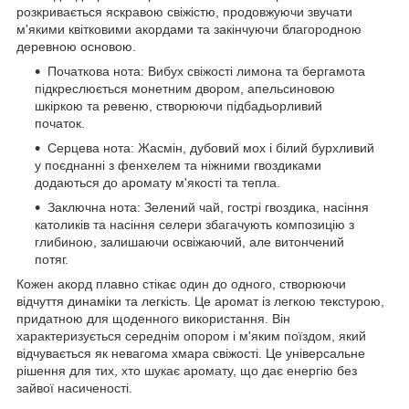
розкривається яскравою свіжістю, продовжуючи звучати
м'якими квітковими акордами та закінчуючи благородною
деревною основою.
Початкова нота: Вибух свіжості лимона та бергамота
підкреслюється монетним двором, апельсиновою
шкіркою та ревеню, створюючи підбадьорливий
початок.
Серцева нота: Жасмін, дубовий мох і білий бурхливий
у поєднанні з фенхелем та ніжними гвоздиками
додаються до аромату м'якості та тепла.
Заключна нота: Зелений чай, гострі гвоздика, насіння
католиків та насіння селери збагачують композицію з
глибиною, залишаючи освіжаючий, але витончений
потяг.
Кожен акорд плавно стікає один до одного, створюючи
відчуття динаміки та легкість. Це аромат із легкою текстурою,
придатною для щоденного використання. Він
характеризується середнім опором і м'яким поїздом, який
відчувається як невагома хмара свіжості. Це універсальне
рішення для тих, хто шукає аромату, що дає енергію без
зайвої насиченості.