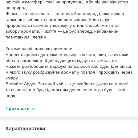
офісній атмосфері, так і на прогулянці, або під час відпустки
на природі.
Жінка з зеленого чаю — це енергійна природа, яка живе в
гармонії з собою та навколишнім світом. Вона цінує
природність і свіжість у всьому: у стилі, способі життя та
вибору ароматів. Її життя — це рух вперед, наповнений
позитивним і легким.
Рекомендації щодо використання
Нанесіть аромат до точки імпульсу: зап’ястя, шия, за вухами
або на вигин ліктя. Щоб підвищити відчуття свіжості, ви
можете розпорошити парфум на волосся або одяг. Для більш
м'якого звуку розбризкуйте аромат у повітря і проходить через
хмару.
Елізабет Арден Зелений чай — це особисте джерело енергії
та свіжості, що буде ідеальним доповненням до будь - якої
події.
Приховати
Характеристики