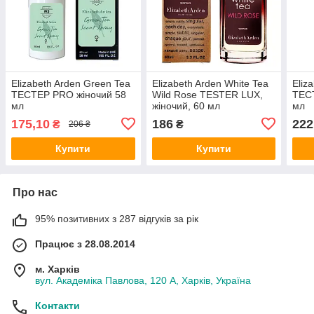
Elizabeth Arden Green Tea
Elizabeth Arden White Tea
Eliz
ТЕСТЕР PRO жіночий 58
Wild Rose TESTER LUX,
ТЕСТ
мл
жіночий, 60 мл
мл
175,10
186
222
₴
₴
206 ₴
Купити
Купити
Про нас
95% позитивних з 287 відгуків за рік
Працює з 28.08.2014
м. Харків
вул. Академіка Павлова, 120 А, Харків, Україна
Контакти