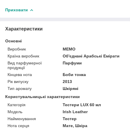
Приховати
Характеристики
Основні
Виробник
MEMO
Країна виробник
Об'єднані Арабські Емірати
Вид парфумерної
Парфуми
продукції
Кінцева нота
Боби тонка
Рік випуску
2013
Тип аромату
Шкіряні
Користувальницькі характеристики
Категорія
Тестери LUX 60 мл
Мoдель
Irish Leather
Найменування
Тестер
Нота серця
Мате, Шкіра