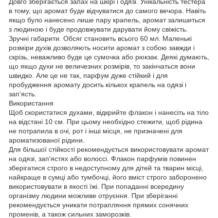
Довго зберігається запах на шкірі і одязі. Унікальність тестера
в тому, що аромат буде відчуватися до самого вечора. Навіть
якщо було нанесено лише пару крапель, аромат залишиться
з людиною і буде продовжувати дарувати йому свіжість.
Зручні габарити. Обсяг становить всього 60 мл. Маленькі
розміри духів дозволяють носити аромат з собою завжди і
скрізь, неважливо буде це сумочка або рюкзак. Деякі думають,
що якщо духи не величезних розмірів, то закінчаться вони
швидко. Але це не так, парфум дуже стійкий і для
пробудження аромату досить кількох крапель на одязі і
зап'ясть.
Використання
Щоб скористатися духами, відкрийте флакон і нанесіть на тіло
на відстані 10 см. При цьому необхідно стежити, щоб рідина
не потрапила в очі, рот і інші місця, не призначені для
ароматизованої рідини.
Для більшої стійкості рекомендується використовувати аромат
на одязі, зап'ястях або волоссі. Флакон парфумів повинен
зберігатися строго в недоступному для дітей та тварин місці,
найкраще в сумці або тумбочці, його вміст строго заборонено
використовувати в якості їжі. При попаданні всередину
організму людини можливе отруєння. При зберіганні
рекомендується уникати потрапляння прямих сонячних
променів, а також сильних заморозків.