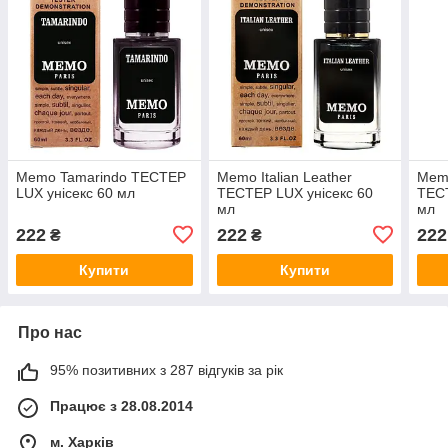
Memo Tamarindo ТЕСТЕР
Memo Italian Leather
Memo
LUX унісекс 60 мл
ТЕСТЕР LUX унісекс 60
ТЕСТ
мл
мл
222
222
222
₴
₴
Купити
Купити
Про нас
95% позитивних з 287 відгуків за рік
Працює з 28.08.2014
м. Харків