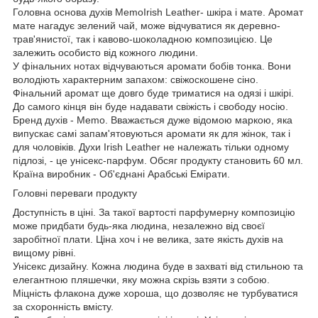
Головна основа духів MemoIrish Leather- шкіра і мате. Аромат
мате нагадує зелений чай, може відчуватися як деревно-
трав'янистої, так і кавово-шоколадною композицією. Це
залежить особисто від кожного людини.
У фінальних нотах відчуваються аромати бобів тонка. Вони
володіють характерним запахом: свіжоскошене сіно.
Фінальний аромат ще довго буде триматися на одязі і шкірі.
До самого кінця він буде надавати свіжість і свободу носію.
Бренд духів - Mеmo. Вважається дуже відомою маркою, яка
випускає самі запам'ятовуються аромати як для жінок, так і
для чоловіків. Духи Irish Leather не належать тільки одному
підлозі, - це унісекс-парфум. Обсяг продукту становить 60 мл.
Країна виробник - Об'єднані Арабські Емірати.
Головні переваги продукту
Доступність в ціні. За такої вартості парфумерну композицію
може придбати будь-яка людина, незалежно від своєї
заробітної плати. Ціна хоч і не велика, зате якість духів на
вищому рівні.
Унісекс дизайну. Кожна людина буде в захваті від стильною та
елегантною пляшечки, яку можна скрізь взяти з собою.
Міцність флакона дуже хороша, що дозволяє не турбуватися
за схоронність вмісту.