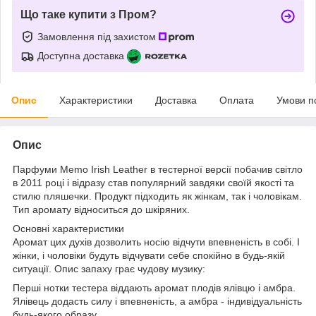
Що таке купити з Пром?
Замовлення під захистом
Доступна доставка
Опис
Характеристики
Доставка
Оплата
Умови п
Опис
Парфуми Memo Irish Leather в тестерної версії побачив світло
в 2011 році і відразу став популярний завдяки своїй якості та
стилю пляшечки. Продукт підходить як жінкам, так і чоловікам.
Тип аромату відноситься до шкіряних.
Основні характеристики
Аромат цих духів дозволить носію відчути впевненість в собі. І
жінки, і чоловіки будуть відчувати себе спокійно в будь-якій
ситуації. Опис запаху грає чудову музику:
Перші нотки тестера віддають аромат плодів ялівцю і амбра.
Ялівець додасть силу і впевненість, а амбра - індивідуальність
будь-якого образу.