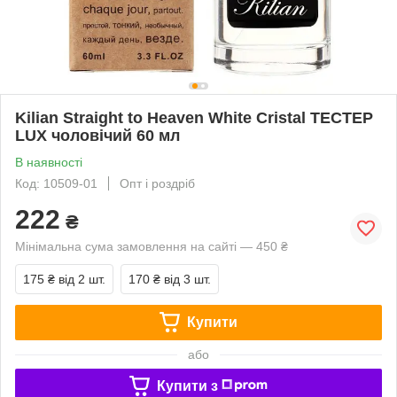
Kilian Straight to Heaven White Cristal ТЕСТЕР
LUX чоловічий 60 мл
В наявності
Код: 10509-01
Опт і роздріб
222
₴
Мінімальна сума замовлення на сайті — 450 ₴
175 ₴
від 2 шт.
170 ₴
від 3 шт.
Купити
або
Купити з