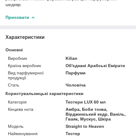
шедевр.
Приховати
Характеристики
Основні
Виробник
Kilian
Країна виробник
Об'єднані Арабські Емірати
Вид парфумерної
Парфуми
продукції
Стать
Чоловіча
Користувальницькі характеристики
Категорія
Тестери LUX 60 мл
Кінцева нота
Амбра, Боби тонка,
Вірджинський кедр, Ваніль,
Гваяк, Мускус, Шкіра
Мoдель
Straight to Heaven
Найменування
Тестер