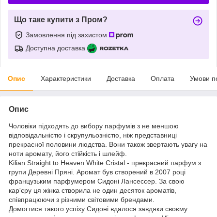
Що таке купити з Пром?
Замовлення під захистом
Доступна доставка
Опис
Характеристики
Доставка
Оплата
Умови п
Опис
Чоловіки підходять до вибору парфумів з не меншою
відповідальністю і скрупульозністю, ніж представниці
прекрасної половини людства. Вони також звертають увагу на
ноти аромату, його стійкість і шлейф.
Kilian Straight to Heaven White Cristal - прекрасний парфум з
групи Деревні Пряні. Аромат був створений в 2007 році
французьким парфумером Сидоні Лансессер. За свою
кар'єру ця жінка створила не один десяток ароматів,
співпрацюючи з різними світовими брендами.
Домогтися такого успіху Сидоні вдалося завдяки своєму