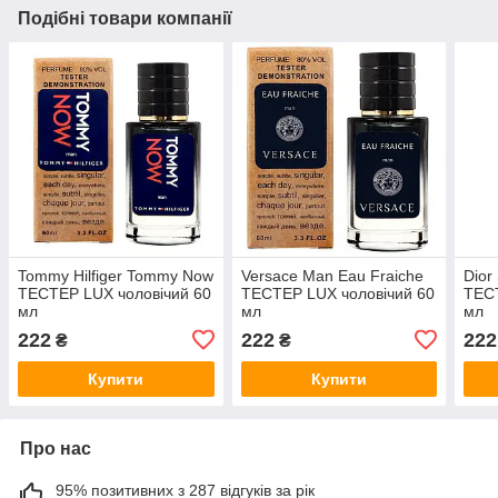
Подібні товари компанії
Tommy Hilfiger Tommy Now
Versace Man Eau Fraiche
Dior
ТЕСТЕР LUX чоловічий 60
ТЕСТЕР LUX чоловічий 60
ТЕСТ
мл
мл
мл
222
222
222
₴
₴
Купити
Купити
Про нас
95% позитивних з 287 відгуків за рік