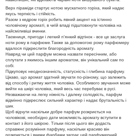
Верх піраміди стартує нотою мускатного горіха, який надає
якусь терпкість і стійкість.
Разом з кедром горіх робить явний акцент на істинно
чоловічому ароматі, в чиїй владі підштовхнути чоловіка на
найсміливіші вчинки.
Таємниця, пригоди і легкий п'янкий відтінок - все це заслуга
ноти рому в парфюме.Также за допомогою рому парфюмеру
вдалося підкреслити благородність аромату.
Навряд чи цей парфум можна назвати пересічним, або
сплутати з якимось іншим ароматом, він унікальний сам по
собі.
Підкуповує неоднозначність, статусність і глибина парфуму.
Цікаво, що аромат здатний звучати по-різному, що залежить
від способу і ритму життя чоловіка. Особливого звучання може
вийти на шкірі чоловіка, який весь час перебуває в русі.
Незважаючи на легку ніжність і далеку солодкість, парфум
відмінно підкреслює сильний характер і надає брутальність і
шик.
Щоб відчути наскільки добре парфум розкриється на
чоловікові, необхідно дати можливість аромату вступити в
контакт з його шкірою. Тільки після цього він додасть
справжнє розуміння парфуму, наскільки красиво він
розкриється і якими фарбами заграє цей парфумерний