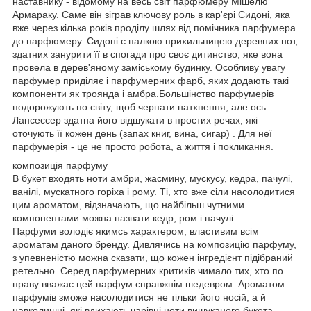
наставнику - відомому на весь світ парфюмеру Мішелю
Армараку. Саме він зіграв ключову роль в кар'єрі Сидоні, яка
вже через кілька років проділу шлях від помічника парфумера
до парфюмеру. Сидоні є палкою прихильницею деревних нот,
здатних занурити її в спогади про своє дитинство, яке вона
провела в дерев'яному заміському будинку. Особливу увагу
парфумер приділяє і парфумерних фарб, яких додають такі
компоненти як троянда і амбра.Большінство парфумерів
подорожують по світу, щоб черпати натхнення, але ось
Лансессер здатна його відшукати в простих речах, які
оточують її кожен день (запах книг, вина, сигар) . Для неї
парфумерія - це не просто робота, а життя і покликання.
композиція парфуму
В букет входять ноти амбри, жасмину, мускусу, кедра, пачулі,
ванілі, мускатного горіха і рому. Ті, хто вже сіли насолодитися
цим ароматом, відзначають, що найбільш чутними
компонентами можна назвати кедр, ром і пачулі.
Парфуми володіє якимсь характером, властивим всім
ароматам даного бренду. Дивлячись на композицію парфуму,
з упевненістю можна сказати, що кожен інгредієнт підібраний
ретельно. Серед парфумерних критиків чимало тих, хто по
праву вважає цей парфум справжнім шедевром. Ароматом
парфумів зможе насолодитися не тільки його носій, а й
навколишні, які вдихають чарівні ноти вишуканого букета.