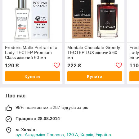
Frederic Malle Portrait of a
Montale Chocolate Greedy
Frede
Lady ТЕСТЕР Premium
ТЕСТЕР LUX жіночий 60
Lad
Class жіночий 60 мл
мл
жіно
120
222
110
₴
₴
Купити
Купити
Про нас
95% позитивних з 287 відгуків за рік
Працює з 28.08.2014
м. Харків
вул. Академіка Павлова, 120 А, Харків, Україна