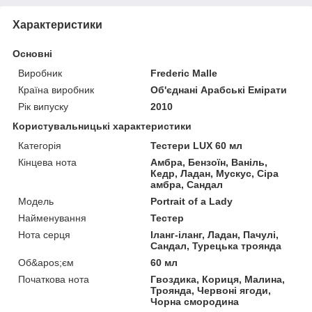
Характеристики
Основні
Виробник
Frederic Malle
Країна виробник
Об'єднані Арабські Емірати
Рік випуску
2010
Користувальницькі характеристики
Категорія
Тестери LUX 60 мл
Кінцева нота
Амбра, Бензоїн, Ваніль,
Кедр, Ладан, Мускус, Сіра
амбра, Сандал
Мoдель
Portrait of a Lady
Найменування
Тестер
Нота серця
Іланг-іланг, Ладан, Пачулі,
Сандал, Турецька троянда
Об&apos;єм
60 мл
Початкова нота
Гвоздика, Кориця, Малина,
Троянда, Червоні ягоди,
Чорна смородина