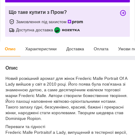
Що таке купити з Пром?
Замовлення під захистом
Доступна доставка
Опис
Характеристики
Доставка
Оплата
Умови п
Опис
Новий розкішний аромат для жінок Frederic Malle Portrait Of A
Lady вийшов у світ в 2010 році. Його поява була пов'язана зі
знаменною датою, а саме десятирічним ювілеєм торгової
марки Frederic Malle. Автори створили божественне творіння.
Його пахощі наповнене квітково-орієнтальними нотами.
Такого запаху гідні, безсумнівно, красиві, бажані і прекрасні
жінки, народжені стати королевами. Творцем шедевра став
Dominique Ropion.
Переваги та гідності
Frederic Malle Portraitof a Lady, випущений в тестерної версії,