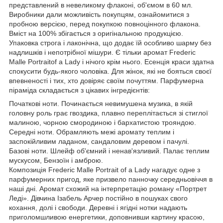
представлений в невеликому флаконі, об'ємом в 60 мл.
Виробники дали можливість покупцям, ознайомитися з
пробною версією, перед покупкою повноцінного флакона.
Вміст на 100% збігається з оригінальною продукцією.
Упаковка строга і лаконічна, що додає їй особливо шарму без
надлишків і непотрібної мішури. Є тільки аромат Frederic
Malle Portraitof a Lady і нічого крім нього. Есенція краси здатна
спокусити будь-якого чоловіка. Для жінок, які не бояться своєї
впевненості і тих, хто довіряє своїм почуттям. Парфумерна
піраміда складається з цікавих інгредієнтів:
Початкові ноти. Починається невимушена музика, в якій
головну роль грає гвоздика, плавно переплітається зі стиглої
малиною, чорною смородиною і бархатистою трояндою.
Середні ноти. Обрамляють межі аромату теплим і
заспокійливим ладаном, сандаловим деревом і пачулі.
Базові ноти. Шлейф об'ємний і ненав'язливий. Палає теплим
мускусом, Бензоїн і амброю.
Композиція Frederic Malle Portrait of a Lady нагадує одне з
парфумерних пригод, яке призвело панночку середньовіччя в
наші дні. Аромат схожий на інтерпретацію роману «Портрет
Леді». Дівчина Ізабель Арчер постійно в пошуках свого
кохання, долі і свободи. Деревні і ягідні нотки надають
приголомшливою енергетики, доповнивши картину красою,