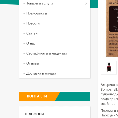
Товары и услуги
Прайс-листы
Новости
Статьи
О нас
Сертификаты и лицензии
Отзывы
Доставка и оплата
Американсь
Bombshell.
супроводж
КОНТАКТИ
вода приє
мл. В повн
Переваги т
Парфуми Vi