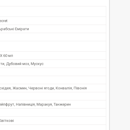
ecret
Арабські Емірати
X 60 мл
ти, Дубовий мох, Мускус
рхідея, Жасмин, Червоні ягоди, Конвалія, Півонія
ейпфрут, Напівниція, Маракуя, Танжерин
Квіткові