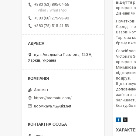
відчуття р
+380 (63) 895-04-56
прекрасної
Viber / WhatsApp
дівчини чи
+380 (68) 275-93-90
Початкові 
+380 (75) 515-41-53
Середні но
Базові нот
Торгова ма
бренд вже
Спосіб за
вул. Академіка Павлова, 120 А,
Victoria's
Харків, Україна
прекрасної
Мінімізова
підходящий
подрузі.
Що стосуєт
доповнення
Аромат
зап'ястя, 
https://aromatu.com/
залишаєтьс
безтурбот
udovikava75@ukr.net
ХАРАКТЕ
Ірина