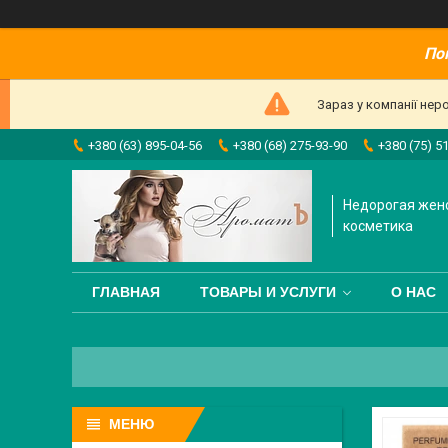
По
Зараз у компанії нер
+380 (63) 895-04-56
+380 (68) 275-93-90
+380 (75) 5
Недорогая жен
косметика
ГЛАВНАЯ
ТОВАРЫ И УСЛУГИ
О НАС