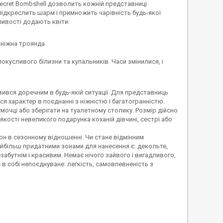
 Secret Bombshell дозволить кожній представниці
підкреслить шарм і примножить чарівність будь-якої
ливості додають квіти:
 ніжна троянда.
окусливого білизни та купальників. Часи змінилися, і
явився доречним в будь-якій ситуації. Для представниць
ся характер в поєднанні з ніжністю і багатогранністю.
мочці або зберігати на туалетному столику. Розмір дійсно
 якості невеликого подарунка коханій дівчині, сестрі або
н в сезонному відношенні. Чи стане відмінним
айбільш придатними зонами для нанесення є: декольте,
незабутнім і красивим. Немає нічого зайвого і вигадливого,
 собі непоєднуване: легкість, самовпевненість з