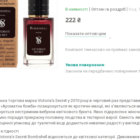
В наявності
Оптом і в роздріб
Код:
222 ₴
Показати оптові ціни
Компанія тимчасово не приймає замо
Законом не передбачено повернення т
ка торгова марка Victoria's Secret у 2010 році в черговий раз представи
 «Ароматна бомба» позиціонується як еротичні емоції, які з'являються м
ується нестримним вибухом квіткового букета. Явно підкреслює жіночні
мно порадує прекрасну половину людства в тестерної версії. Ємність я
оцінної упаковці до туалетній воді додаються невеликі радості у вигляді 
а гідності
ctoria's Secret Bombshell відноситься до квіткової категорії. Дивовижне