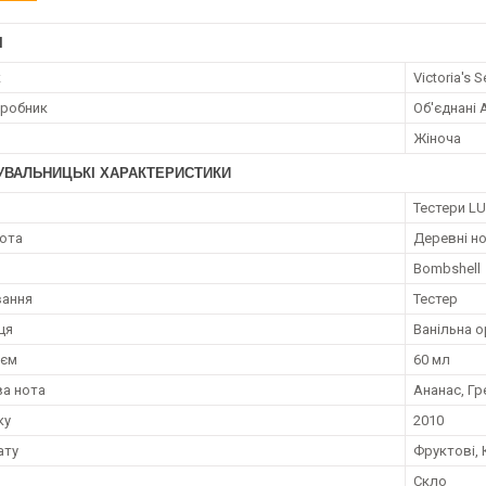
І
к
Victoria's S
иробник
Об'єднані 
Жіноча
УВАЛЬНИЦЬКІ ХАРАКТЕРИСТИКИ
я
Тестери LU
нота
Деревні но
Bombshell
вання
Тестер
ця
Ванільна о
;єм
60 мл
а нота
Ананас, Гр
ку
2010
ату
Фруктові, 
Скло