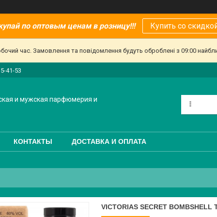
купай по оптовым ценам в розницу!!!
Купить со скидкой
обочий час. Замовлення та повідомлення будуть оброблені з 09:00 найбл
15-41-53
ская и мужская парфюмерия и
КОНТАКТЫ
ДОСТАВКА И ОПЛАТА
VICTORIAS SECRET BOMBSHELL 