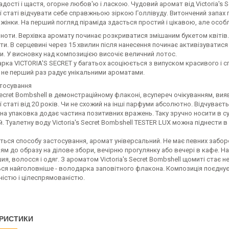
адості і щастя, огорне любов'ю і ласкою. Чудовий аромат від Victoria's
 статі відчувати себе справжньою зіркою Голлівуду. Витончений запах 
 жінки. На перший погляд піраміда здасться простий і цікавою, але особ
ноти. Верхівка аромату починає розкриватися змішаним букетом квітів.
ти. В серцевині через 15 хвилин після нанесення починає активізуватися
и. У висновку над композицією височіє величний лотос.
рка VICTORIA'S SECRET у багатьох асоціюється з випуском красивого і сп
 не перший раз радує унікальними ароматами.
стосування
 Secret Bombshell в демонстраційному флаконі, всупереч очікуванням, ви
 статі від 20 років. Чи не схожий на інші парфуми абсолютно. Відчуваєть
на упаковка додає частина позитивних вражень. Таку зручно носити в су
. Туалетну воду Victoria's Secret Bombshell TESTER LUX можна піднести в
ься способу застосування, аромат універсальний. Не має певних заборо
м до образу на ділове збори, вечірню прогулянку або вечері в кафе. Н
шия, волосся і одяг. З ароматом Victoria's Secret Bombshell щомиті стає 
я найголовніше - володарка заповітного флакона. Композиція поєднує в
ністю і цілеспрямованістю.
РИСТИКИ