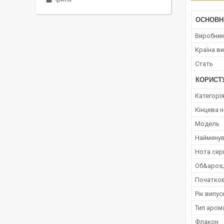
ОСНОВН
Виробни
Країна в
Стать
КОРИСТ
Категорі
Кінцева 
Мoдель
Наймену
Нота сер
Об&apos
Початков
Рік випус
Тип аром
Флакон