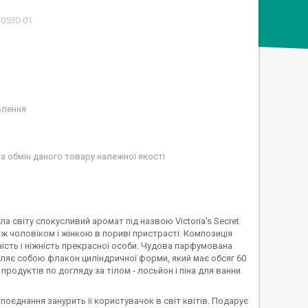
10530-01
влення
а обмін даного товару належної якості
ла світу спокусливий аромат під назвою Victoria's Secret
іж чоловіком і жінкою в пориві пристрасті. Композиція
сть і ніжність прекрасної особи. Чудова парфумована
вляє собою флакон циліндричної форми, який має обсяг 60
продуктів по догляду за тілом - лосьйон і піна для ванни.
 поєднання занурить її користувачок в світ квітів. Подарує