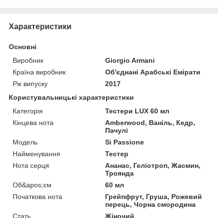
Характеристики
Основні
Виробник
Giorgio Armani
Країна виробник
Об'єднані Арабські Емірати
Рік випуску
2017
Користувальницькі характеристики
Категорія
Тестери LUX 60 мл
Кінцева нота
Amberwood, Ваніль, Кедр,
Пачулі
Мoдель
Si Passione
Найменування
Тестер
Нота серця
Ананас, Геліотроп, Жасмин,
Троянда
Об&apos;єм
60 мл
Початкова нота
Грейпфрут, Груша, Рожевий
перець, Чорна смородина
Стать
Жіночий