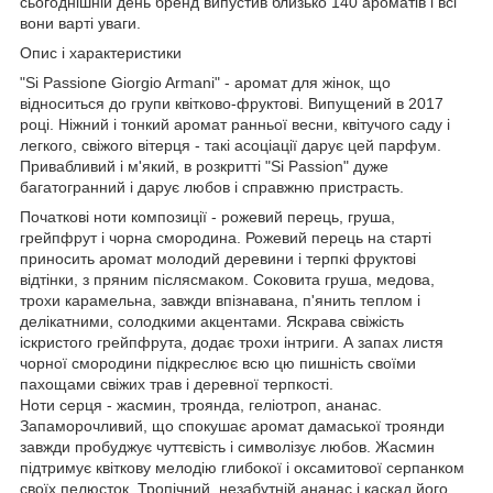
сьогоднішній день бренд випустив близько 140 ароматів і всі
вони варті уваги.
Опис і характеристики
"Si Passione Giorgio Armani" - аромат для жінок, що
відноситься до групи квітково-фруктові. Випущений в 2017
році. Ніжний і тонкий аромат ранньої весни, квітучого саду і
легкого, свіжого вітерця - такі асоціації дарує цей парфум.
Привабливий і м'який, в розкритті "Si Passion" дуже
багатогранний і дарує любов і справжню пристрасть.
Початкові ноти композиції - рожевий перець, груша,
грейпфрут і чорна смородина. Рожевий перець на старті
приносить аромат молодий деревини і терпкі фруктові
відтінки, з пряним післясмаком. Соковита груша, медова,
трохи карамельна, завжди впізнавана, п'янить теплом і
делікатними, солодкими акцентами. Яскрава свіжість
іскристого грейпфрута, додає трохи інтриги. А запах листя
чорної смородини підкреслює всю цю пишність своїми
пахощами свіжих трав і деревної терпкості.
Ноти серця - жасмин, троянда, геліотроп, ананас.
Запаморочливий, що спокушає аромат дамаської троянди
завжди пробуджує чуттєвість і символізує любов. Жасмин
підтримує квіткову мелодію глибокої і оксамитової серпанком
своїх пелюсток. Тропічний, незабутній ананас і каскад його