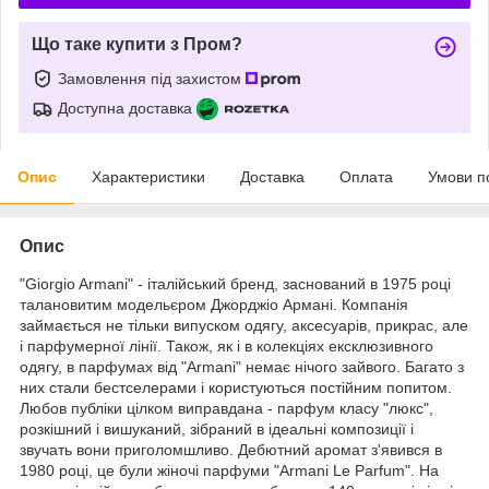
Що таке купити з Пром?
Замовлення під захистом
Доступна доставка
Опис
Характеристики
Доставка
Оплата
Умови п
Опис
"Giorgio Armani" - італійський бренд, заснований в 1975 році
талановитим модельєром Джорджіо Армані. Компанія
займається не тільки випуском одягу, аксесуарів, прикрас, але
і парфумерної лінії. Також, як і в колекціях ексклюзивного
одягу, в парфумах від "Armani" немає нічого зайвого. Багато з
них стали бестселерами і користуються постійним попитом.
Любов публіки цілком виправдана - парфум класу "люкс",
розкішний і вишуканий, зібраний в ідеальні композиції і
звучать вони приголомшливо. Дебютний аромат з'явився в
1980 році, це були жіночі парфуми "Armani Le Parfum". На