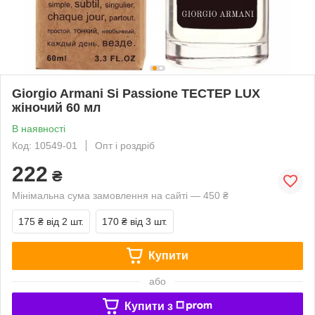
Giorgio Armani Si Passione ТЕСТЕР LUX
жіночий 60 мл
В наявності
Код: 10549-01
Опт і роздріб
222
₴
Мінімальна сума замовлення на сайті — 450 ₴
175 ₴
від 2 шт.
170 ₴
від 3 шт.
Купити
або
Купити з