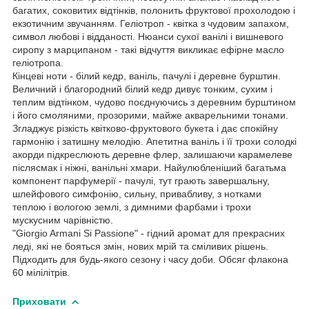
багатих, соковитих відтінків, полонить фруктової прохолодою і
екзотичним звучанням. Геліотроп - квітка з чудовим запахом,
символ любові і відданості. Нюанси сухої ванілі і вишневого
сиропу з марципаном - такі відчуття викликає ефірне масло
геліотропа.
Кінцеві ноти - білий кедр, ваніль, пачулі і деревне бурштин.
Величний і благородний білий кедр дивує тонким, сухим і
теплим відтінком, чудово поєднуючись з деревним бурштином
і його смоляними, прозорими, майже акварельними тонами.
Згладжує різкість квітково-фруктового букета і дає спокійну
гармонію і затишну мелодію. Апетитна ваніль і її трохи солодкі
акорди підкреслюють деревне флер, залишаючи карамелеве
післясмак і ніжні, ванільні хмари. Найулюбленіший багатьма
компонент парфумерії - пачулі, тут грають завершальну,
шлейфового симфонію, сильну, привабливу, з нотками
теплою і вологою землі, з димними фарбами і трохи
мускусним чарівністю.
"Giorgio Armani Si Passione" - гідний аромат для прекрасних
леді, які не бояться змін, нових мрій та сміливих рішень.
Підходить для будь-якого сезону і часу доби. Обсяг флакона
60 мілілітрів.
Приховати