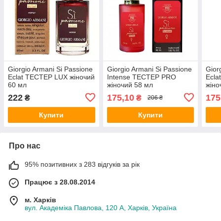
Giorgio Armani Si Passione
Giorgio Armani Si Passione
Gior
Eclat ТЕСТЕР LUX жіночий
Intense ТЕСТЕР PRO
Ecl
60 мл
жіночий 58 мл
жіно
222
175,10
175
₴
₴
206 ₴
Купити
Купити
Про нас
95% позитивних з 283 відгуків за рік
Працює з 28.08.2014
м. Харків
вул. Академіка Павлова, 120 А, Харків, Україна