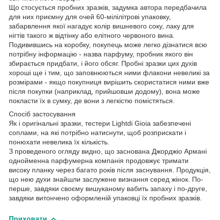
Що стосується пробних зразків, задумка автора передбачила
для них приємну для очей 60-мілілітрові упаковку,
забарвлення якої нагадує колір вишневого соку, лаку для
нігтів такого ж відтінку або елітного червоного вина.
Подивившись на коробку, покупець може легко дізнатися всю
потрібну інформацію - назва парфуму, пробник якого він
збирається придбати, і його обсяг. Пробні зразки цих духів
хороші ще і тим, що заповнюються ними флакони невеликі за
розмірами - якщо покупниця вирішить скористатися ними вже
після покупки (наприклад, прийшовши додому), вона може
покласти їх в сумку, де вони з легкістю помістяться.
Спосіб застосування
Як і оригінальні зразки, тестери Lightdi Gioia забезпечені
соплами, на які потрібно натиснути, щоб розприскати і
понюхати невелика їх кількість.
З проведеного огляду видно, що заснована Джорджіо Армані
однойменна парфумерна компанія продовжує тримати
високу планку через багато років після заснування. Продукція,
що нею духи знайшли заслужене визнання серед жінок. По-
перше, завдяки своєму вишуканому вабить запаху і по-друге,
завдяки витончено оформленій упаковці їх пробних зразків.
Приховати