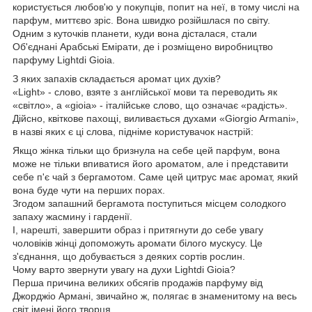
користується любов'ю у покупців, попит на неї, в тому числі на
парфум, миттєво зріс. Вона швидко розійшлася по світу.
Одним з куточків планети, куди вона дісталася, стали
Об'єднані Арабські Емірати, де і розміщено виробництво
парфуму Lightdi Gioia.
З яких запахів складається аромат цих духів?
«Light» - слово, взяте з англійської мови та переводить як
«світло», а «gioia» - італійське слово, що означає «радість».
Дійсно, квіткове пахощі, виливається духами «Giorgio Armani»,
в назві яких є ці слова, підніме користувачок настрій:
Якщо жінка тільки що бризнула на себе цей парфум, вона
може не тільки впиватися його ароматом, але і представити
себе п'є чай з бергамотом. Саме цей цитрус має аромат, який
вона буде чути на перших порах.
Згодом запашний бергамота поступиться місцем солодкого
запаху жасмину і гарденії.
І, нарешті, завершити образ і притягнути до себе увагу
чоловіків жінці допоможуть аромати білого мускусу. Це
з'єднання, що добувається з деяких сортів рослин.
Чому варто звернути увагу на духи Lightdi Gioia?
Перша причина великих обсягів продажів парфуму від
Джорджіо Армані, звичайно ж, полягає в знаменитому на весь
світ імені його творця.