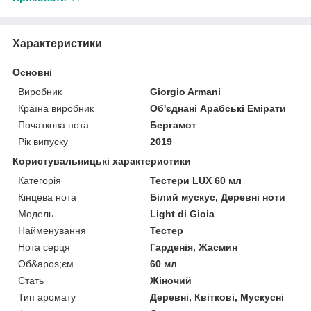
Характеристики
Основні
Виробник
Giorgio Armani
Країна виробник
Об'єднані Арабські Емірати
Початкова нота
Бергамот
Рік випуску
2019
Користувальницькі характеристики
Категорія
Тестери LUX 60 мл
Кінцева нота
Білий мускус, Деревні ноти
Мoдель
Light di Gioia
Найменування
Тестер
Нота серця
Гарденія, Жасмин
Об&apos;єм
60 мл
Стать
Жіночий
Тип аромату
Деревні, Квіткові, Мускусні