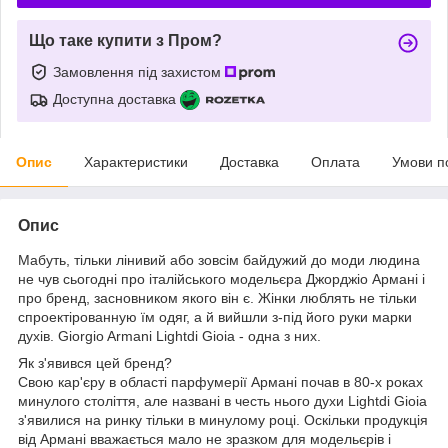
Що таке купити з Пром?
Замовлення під захистом
Доступна доставка
Опис
Характеристики
Доставка
Оплата
Умови п
Опис
Мабуть, тільки лінивий або зовсім байдужий до моди людина
не чув сьогодні про італійського модельєра Джорджіо Армані і
про бренд, засновником якого він є. Жінки люблять не тільки
cпроектірованную їм одяг, а й вийшли з-під його руки марки
духів. Giorgio Armani Lightdi Gioia - одна з них.
Як з'явився цей бренд?
Свою кар'єру в області парфумерії Армані почав в 80-х роках
минулого століття, але названі в честь нього духи Lightdi Gioia
з'явилися на ринку тільки в минулому році. Оскільки продукція
від Армані вважається мало не зразком для модельєрів і