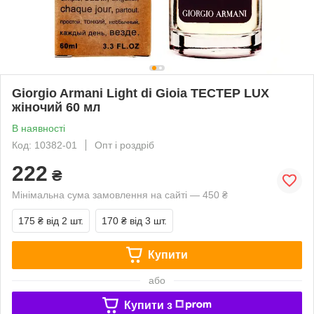
Giorgio Armani Light di Gioia ТЕСТЕР LUX
жіночий 60 мл
В наявності
Код: 10382-01
Опт і роздріб
222
₴
Мінімальна сума замовлення на сайті — 450 ₴
175 ₴
від 2 шт.
170 ₴
від 3 шт.
Купити
або
Купити з