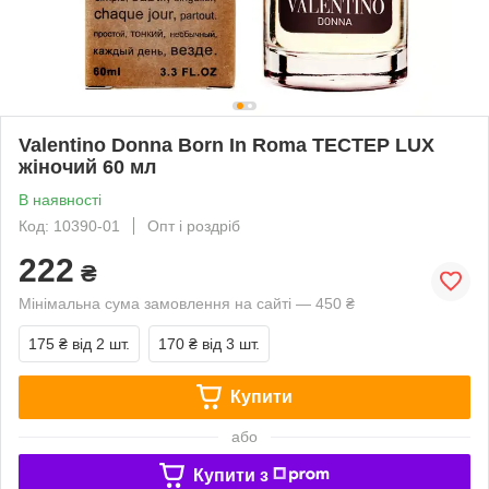
Valentino Donna Born In Roma ТЕСТЕР LUX
жіночий 60 мл
В наявності
Код: 10390-01
Опт і роздріб
222
₴
Мінімальна сума замовлення на сайті — 450 ₴
175 ₴
від 2 шт.
170 ₴
від 3 шт.
Купити
або
Купити з