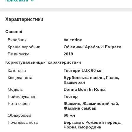
Характеристики
Основні
Виробник
Valentino
Країна виробник
Об'єднані Арабські Емірати
Рік випуску
2019
Користувальницькі характеристики
Категорія
Тестери LUX 60 мл
Кінцева нота
Бурбонська ваніль, Гваяк,
Кашмеран
Мoдель
Donna Born In Roma
Найменування
Тестер
Нота серця
Жасмин, Жасминовий чай,
Жасмин самбак
Об&apos;єм
60 мл
Початкова нота
Бергамот, Рожевий перець,
Чорна смородина