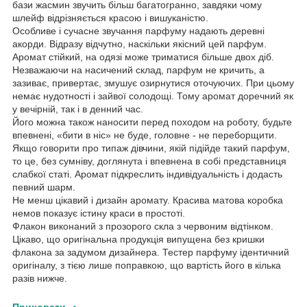
бази жасмин звучить більш багатогранно, завдяки чому
шлейф відрізняється красою і вишуканістю.
Особливе і сучасне звучання парфуму надають деревні
акорди. Відразу відчутно, наскільки якісний цей парфум.
Аромат стійкий, на одязі може триматися більше двох діб.
Незважаючи на насичений склад, парфум не кричить, а
зазиває, привертає, змушує озирнутися оточуючих. При цьому
немає нудотності і зайвої солодощі. Тому аромат доречний як
у вечірній, так і в денний час.
Його можна також наносити перед походом на роботу, будьте
впевнені, «бити в ніс» не буде, головне - не переборщити.
Якщо говорити про типаж дівчини, якій підійде такий парфум,
то це, без сумніву, доглянута і впевнена в собі представниця
слабкої статі. Аромат підкреслить індивідуальність і додасть
певний шарм.
Не менш цікавий і дизайн аромату. Красива матова коробка
немов показує істину краси в простоті.
Флакон виконаний з прозорого скла з червоним відтінком.
Цікаво, що оригінальна продукція випущена без кришки
флакона за задумом дизайнера. Тестер парфуму ідентичний
оригіналу, з тією лише поправкою, що вартість його в кілька
разів нижче.
Приховати