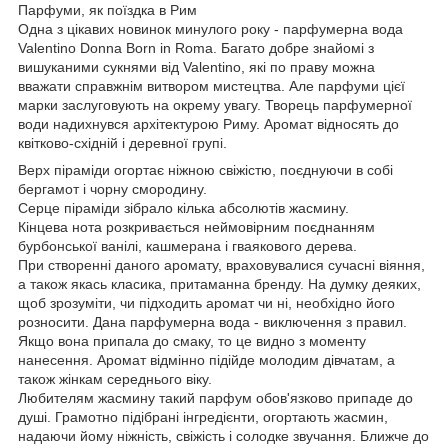
Парфуми, як поїздка в Рим
Одна з цікавих новинок минулого року - парфумерна вода
Valentino Donna Born in Roma. Багато добре знайомі з
вишуканими сукнями від Valentino, які по праву можна
вважати справжнім витвором мистецтва. Але парфуми цієї
марки заслуговують на окрему увагу. Творець парфумерної
води надихнувся архітектурою Риму. Аромат відносять до
квітково-східній і деревної групі.
Верх піраміди огортає ніжною свіжістю, поєднуючи в собі
бергамот і чорну смородину.
Серце піраміди зібрало кілька абсолютів жасмину.
Кінцева нота розкривається неймовірним поєднанням
бурбонської ванілі, кашмерана і гваякового дерева.
При створенні даного аромату, враховувалися сучасні віяння,
а також якась класика, притаманна бренду. На думку деяких,
щоб зрозуміти, чи підходить аромат чи ні, необхідно його
розносити. Дана парфумерна вода - виключення з правил.
Якщо вона припала до смаку, то це видно з моменту
нанесення. Аромат відмінно підійде молодим дівчатам, а
також жінкам середнього віку.
Любителям жасмину такий парфум обов'язково припаде до
душі. Грамотно підібрані інгредієнти, огортають жасмин,
надаючи йому ніжність, свіжість і солодке звучання. Ближче до