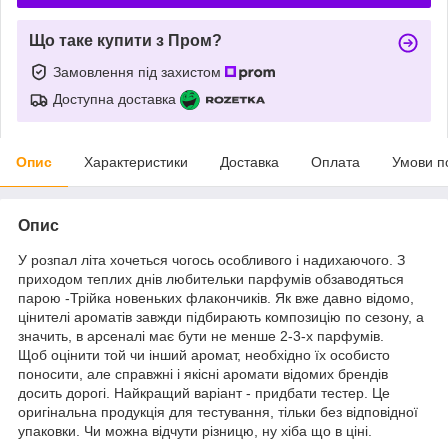
Що таке купити з Пром?
Замовлення під захистом
Доступна доставка
Опис
Характеристики
Доставка
Оплата
Умови п
Опис
У розпал літа хочеться чогось особливого і надихаючого. З
приходом теплих днів любительки парфумів обзаводяться
парою -Трійка новеньких флакончиків. Як вже давно відомо,
цінителі ароматів завжди підбирають композицію по сезону, а
значить, в арсеналі має бути не менше 2-3-х парфумів.
Щоб оцінити той чи інший аромат, необхідно їх особисто
поносити, але справжні і якісні аромати відомих брендів
досить дорогі. Найкращий варіант - придбати тестер. Це
оригінальна продукція для тестування, тільки без відповідної
упаковки. Чи можна відчути різницю, ну хіба що в ціні.