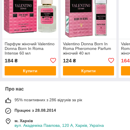
Парфум жіночий Valentino
Valentino Donna Born In
Vale
Donna Born In Roma
Roma Pheromone Parfum
Roma
Intense 60 мл
жіночий 40 мл
жіно
184
124
164
₴
₴
Купити
Купити
Про нас
95% позитивних з 286 відгуків за рік
Працює з 28.08.2014
м. Харків
вул. Академіка Павлова, 120 А, Харків, Україна