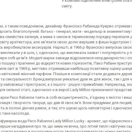
У компанії підключені електронні пла
сайту.
н, з таким псевдонімом, дизайнер Франсіско Рабанеда Куерво отримав все
 досить благополучній: батько - генерал, мати - модельєр в знаменитом
ава сімейства загинув, а мама з сином в терміновому порядку переїхали д
віту архітектора, але зв'язати свою долю вирішив з фешн індустрією і
ь виробництвом аксесуарів. Нарешті, в 1966 р Франсіско випускає свою
і викликали у в шок, і, одночасно, що викликала захват і популярність у 
бере собі це ім'я. Моделі марки завжди відрізнялися неординарністю і
 пошуку і прагненні до відкриття нових горизонтів, Пако Рабанн присту
или світ в 1969 р, миттєво отримавши найбільшу позитивну оцінку шану
квітковий жіночий парфюм. Пізніше в композиції стали додавати деревн
 та сексуальності. Бренд випускає унікальні духи як для жінок, так і для
у найсвіжіші і пристрасні, а з іншого - рішучі і привабливі. Наприклад, 
ля сильної статі, одночасно є в версії Lady Million призначеної предста
рки Paco Rabanne таять в собі ексцентричність, з'єднану з якістю і виш
зиція і творчість творця, що дав їй своє ім'я. Вони придумані для людей
ь в полоні діючих рамок, а тих, хто шукає щось неповторне і одночасно
о таке насолода.
фумерна вода Paco Rabanne Lady Million Lucky - аромат, що підкреслює 
перше нагадування про те, що зима не вічна, про літній теплі і квітучих 
і стигла малина в початкових нотах твори розливається і ніжно пестит