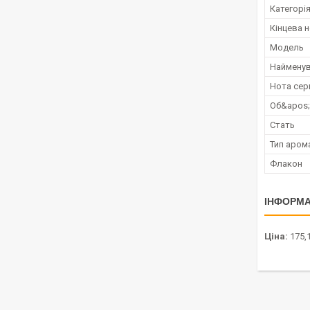
Категорі
Кінцева 
Мoдель
Наймену
Нота сер
Об&apos
Стать
Тип аром
Флакон
ІНФОРМА
Ціна:
175,1