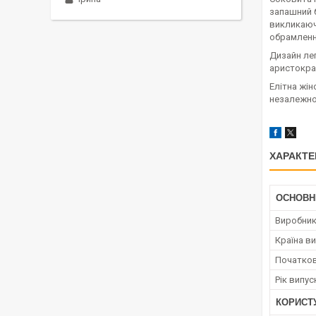
запашний б
викликаюч
обрамленн
Дизайн лег
аристокра
Елітна жін
незалежно 
ХАРАКТЕ
ОСНОВН
Виробни
Країна в
Початков
Рік випус
КОРИСТ