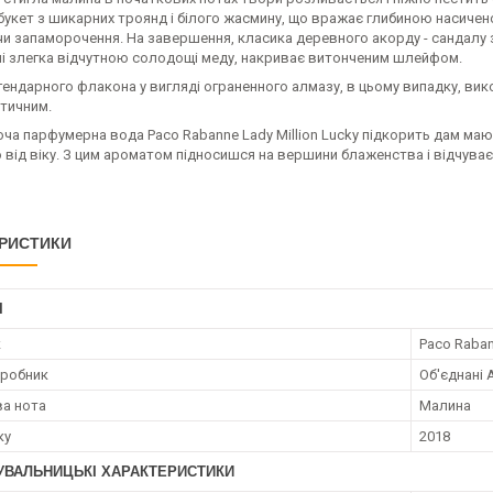
укет з шикарних троянд і білого жасмину, що вражає глибиною насичено
и запаморочення. На завершення, класика деревного акорду - сандалу з
і злегка відчутною солодощі меду, накриває витонченим шлейфом.
ендарного флакона у вигляді ограненного алмазу, в цьому випадку, вик
тичним.
оча парфумерна вода Paco Rabanne Lady Million Lucky підкорить дам м
від віку. З цим ароматом підносишся на вершини блаженства і відчуває
РИСТИКИ
І
к
Paco Raba
иробник
Об'єднані 
а нота
Малина
ку
2018
УВАЛЬНИЦЬКІ ХАРАКТЕРИСТИКИ