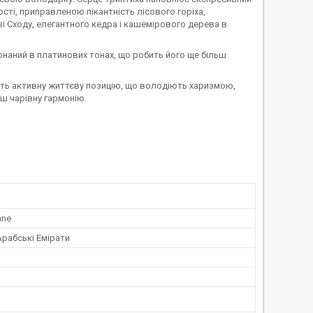
сті, приправленою пікантність лісового горіха,
і Сходу, елегантного кедра і кашемірового дерева в
онаний в платинових тонах, що робить його ще більш
ають активну життєву позицію, що володіють харизмою,
ш чарівну гармонію.
nne
Арабські Емірати