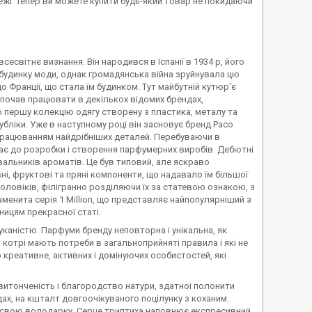
тежі. Тепер ви можете купити будь-який товар не покидаючи
світнє визнання. Він народився в Іспанії в 1934 р, його
у будинку моди, однак громадянська війна зруйнувала цю
о Франції, що стала їм будинком. Тут майбутній кутюр'є
 почав працювати в декількох відомих брендах,
 першу колекцію одягу створену з пластика, металу та
публіки. Уже в наступному році він засновує бренд Paco
 опрацюванням найдрібніших деталей. Перебуваючи в
пає до розробки і створення парфумерних виробів. Дебютні
вальників ароматів. Це був типовий, але яскраво
і, фруктові та пряні компоненти, що надавало їм більшої
 чоловіків, філігранно розділяючи їх за статевою ознакою, з
знаменита серія 1 Million, що представляє найпопулярніший з
вницям прекрасної статі.
уканістю. Парфуми бренду неповторна і унікальна, як
, котрі мають потреби в загальноприйняті правила і які не
 креативне, активних і домінуючих особистостей, які
витонченість і благородство натури, здатної полонити
садах, на кшталт довгоочікуваного поцілунку з коханим.
ь свою володарку. Серце триптиха наповнює експресивний