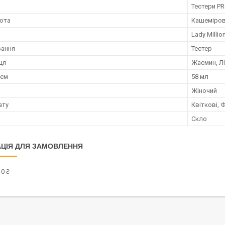
я
Тестери PR
нота
Кашеміров
Lady Millio
вання
Тестер
ця
Жасмин, Лі
;єм
58 мл
Жіночий
ату
Квіткові, 
Скло
ЦІЯ ДЛЯ ЗАМОВЛЕННЯ
0 ₴