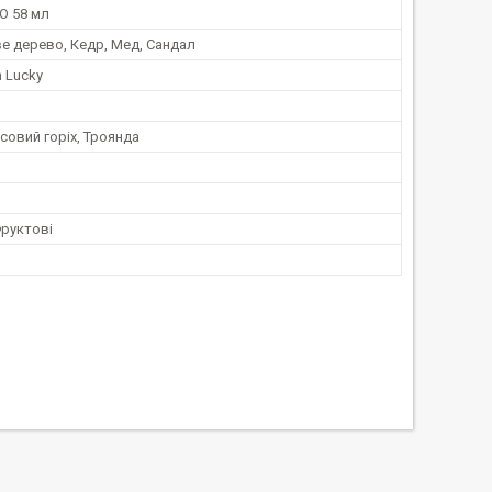
O 58 мл
е дерево, Кедр, Мед, Сандал
n Lucky
совий горіх, Троянда
Фруктові