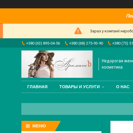
По
Зараз у компанії нероб
+380 (63) 895-04-56
+380 (68) 275-93-90
+380 (75) 5
Недорогая жен
косметика
ГЛАВНАЯ
ТОВАРЫ И УСЛУГИ
О НАС