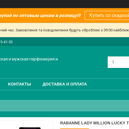
купай по оптовым ценам в розницу!!!
Купить со скидкой
очий час. Замовлення та повідомлення будуть оброблені з 09:00 найближч
15-41-53
ская и мужская парфюмерия и
КОНТАКТЫ
ДОСТАВКА И ОПЛАТА
RABANNE LADY MILLION LUCKY 