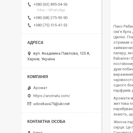
+380 (63) 895-04-56
Viber / WhatsApp
+380 (68) 275-93-90
+380 (75) 515-41-53
Пако Рабан
сім'я була
ідилію. Гл
отримав ос
займаючис
паперу, як
вул. Академіка Павлова, 120 А,
Rabanne і 
Харків, Україна
постійному
духи побач
виражений 
чарівності
одного бок
Аромат
парфумів д
https://aromatu.com/
Аромати ма
життєва по
udovikava75@ukr.net
перебувают
знають, щ
Жіноча пар
серця. Це 
Соковита 
Ірина