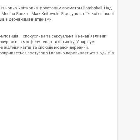
ць із новим квітковим фруктовим ароматом Bombshell. Над
dina-Baez та Mark Knitowski. В результаті їхньої спільної
щів з деревними відтінками.
позиція – спокуслива та сексуальна. Її ненав'язливий
занурює в атмосферу тепла та затишку. У парфумі
 відтінки квітів та спокійні нюанси деревини.
розкривається поступово і плавно переливається з однієї в