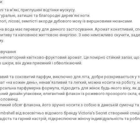
и:
 та м'які, приглушені відтінки мускусу.
ральні, затишні та благородні дерев'яні ноти.
гі, лісові, землісті акорди дубового моху із вершковими нюансами.
а вода має перевагу для денного застосування. Аромат кокетливий, сп
озитиву та наповнює життєвою енергією. З нею неможливо скучити, заде
у.
звучання
неповторний квітково-фруктовий аромат. Це помірно стійкий запах, що 
 шкіри, він дуже приємний і обволікаючий.
авий та соковитий парфум, виключно для літа, добре розкривається у те
т «на кожен день», ненав'язливий та легкий, можна носити на роботу, на 
ерсальна парфумерна формула, підходить для жінок будь-якого віку, як д
ьний дизайн упаковки, елегантний флакон із рожевого прозорого скла, 
половинці.
ликий обсяг флакона, його зручно носити з собою в дамській сумочці та
bshell від всесвітньо відомого бренду Victoria's Secret створений спе
адість та гарний настрій, підкреслюючи жіночу індивідуальність та р