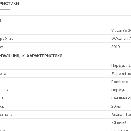
РИСТИКИ
І
к
Victoria's S
иробник
Об'єднані 
ку
2010
УВАЛЬНИЦЬКІ ХАРАКТЕРИСТИКИ
я
Парфуми 2
нота
Деревні но
Bombshell
вання
Парфум
ця
Ванільна о
;єм
20 мл
а нота
Ананас, Гр
Жіночий
ату
Фруктові, 