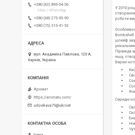
+380 (63) 895-04-56
У 2010 роц
Viber / WhatsApp
створенням
+380 (68) 275-93-90
роботи вий
+380 (75) 515-41-53
Особливос
Bombshell
шлейф зву
унікальним
Піраміда а
вул. Академіка Павлова, 120 А,
іншу, ств
Харків, Україна
Верхні нот
Кисл
Свіжі
Соко
Соло
Аромат
Яскр
https://aromatu.com/
Середні но
udovikava75@ukr.net
Свіж
Склад
Енер
Ніжн
Чутт
Ірина