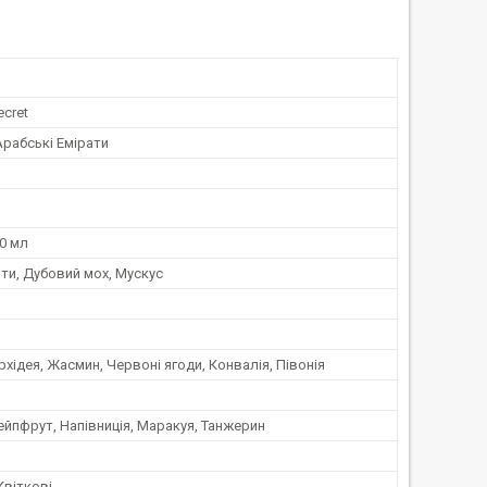
ecret
Арабські Емірати
0 мл
ти, Дубовий мох, Мускус
рхідея, Жасмин, Червоні ягоди, Конвалія, Півонія
ейпфрут, Напівниція, Маракуя, Танжерин
Квіткові