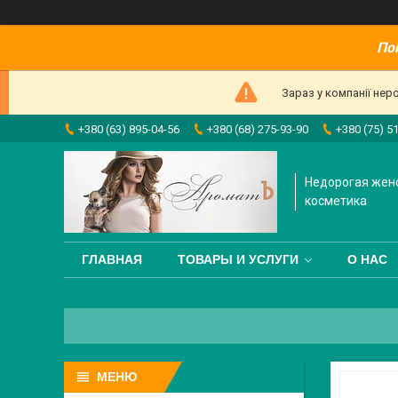
По
Зараз у компанії нер
+380 (63) 895-04-56
+380 (68) 275-93-90
+380 (75) 5
Недорогая жен
косметика
ГЛАВНАЯ
ТОВАРЫ И УСЛУГИ
О НАС