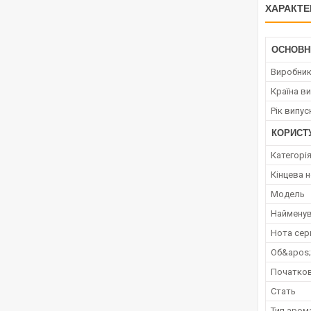
ХАРАКТЕ
ОСНОВН
Виробни
Країна в
Рік випус
КОРИСТ
Категорі
Кінцева 
Мoдель
Наймену
Нота сер
Об&apos
Початков
Стать
Тип аром