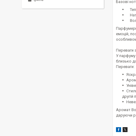
Базові нот
Теплі
Нату
Воло
Парфумерн
емоцій, п
особливом
Переваги 
У парфуму 
близько до
Переваги:
Яскр
Арома
Унів
Стил
другій 
Неве
Аромат Bom
даруючи р