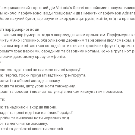
і американський торговий дім Victoria's Secret познайомив шанувальни
 жіночої парфумерної води працювали два іменитих парфумери Adriana Me
шов пахучий букет, що звучить акордами цитрусів, квітів, ягід та пряно
ті парфумерної води
 – жіноча парфумерна вода з напрочуд ніжним ароматом. Парфумерна ком
чить м'яко і спокійно, обволікаючи деревним та хвойним післясмаком, 
 чином переплітаються солодкі ноти стиглих тропічних фруктів, ароматні
ромату грає верхніми, середніми та базовими нотами. Кожна група нот 
орюючи дивовижну красу симфонію.
и:
о-солодкі тонкі нотки екзотичної маракуї.
, терпкі, трохи гіркуваті відтінки грейпфрута.
виті та об'ємні акорди ананасу.
дкі та ніжні, цитрусові ноти танжерину.
аві та соковиті нюанси полуниці з легким кислуватим посмаком.
ти:
і та надихаючі акорди півонії.
ні та пряні відтінки ванільної орхідеї.
гійні та вишукані ноти червоних ягід.
і та легкі нитки жасмину.
єві та делікатні акценти конвалії.