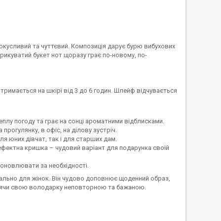
окусливий та чуттєвий. Композиція дарує бурю вибухових
рикуватий букет нот щоразу грає по-новому, по-
тримається на шкірі від 3 до 6 годин. Шлейф відчувається
плу погоду та грає на сонці ароматними відблисками.
прогулянку, в офіс, на ділову зустріч.
ля юних дівчат, так і для старших дам.
ефектна кришка – чудовий варіант для подарунка своїй
 оновлювати за необхідності.
ціально для жінок. Він чудово доповнює щоденний образ,
облячи свою володарку неповторною та бажаною.