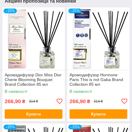
Акційні пропозиції та новинки
–15%
–15%
Аромадифузор Dior Miss Dior
Аромодифузор Hormone
Cherie Blooming Bouquet
Paris This is not Gaba Brand
Brand Collection 85 мл
Collection 85 мл
В наявності
В наявності
266,90
266,90
₴
₴
314 ₴
314 ₴
Купити
Купити
–15%
–15%