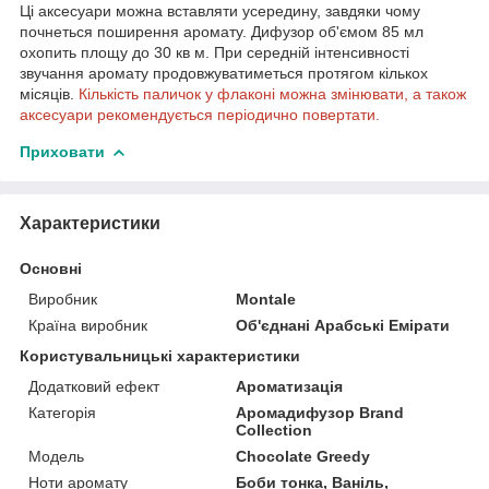
Ці аксесуари можна вставляти усередину, завдяки чому
почнеться поширення аромату. Дифузор об'ємом 85 мл
охопить площу до 30 кв м. При середній інтенсивності
звучання аромату продовжуватиметься протягом кількох
місяців.
Кількість паличок у флаконі можна змінювати, а також
аксесуари рекомендується періодично повертати.
Приховати
Характеристики
Основні
Виробник
Montale
Країна виробник
Об'єднані Арабські Емірати
Користувальницькі характеристики
Додатковий ефект
Ароматизація
Категорія
Аромадифузор Brand
Collection
Мoдель
Chocolate Greedy
Ноти аромату
Боби тонка, Ваніль,