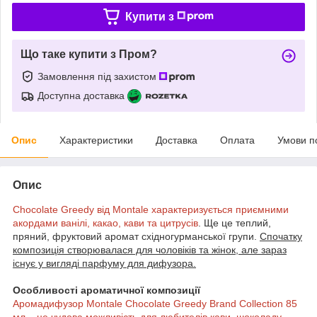
Купити з
Що таке купити з Пром?
Замовлення під захистом
Доступна доставка
Опис
Характеристики
Доставка
Оплата
Умови п
Опис
Chocolate Greedy від Montale характеризується приємними
акордами ванілі, какао, кави та цитрусів
. Ще це теплий,
пряний, фруктовий аромат східногурманської групи.
Спочатку
композиція створювалася для чоловіків та жінок, але зараз
існує у вигляді парфуму для дифузора.
Особливості ароматичної композиції
Аромадифузор Montale Chocolate Greedy Brand Collection 85
мл – це чудова можливість для любителів кави, шоколаду,