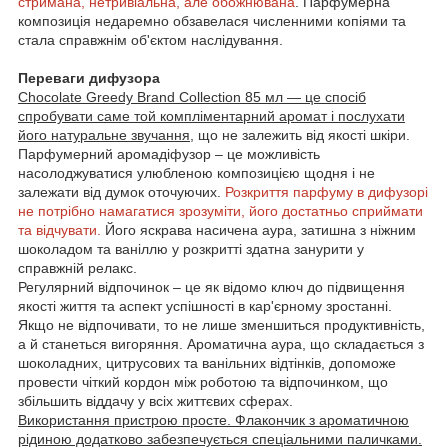
стримана, нетривіальна, але обожнювана
. Парфумерна
композиція недаремно обзавелася численними копіями та
стала справжнім об'єктом наслідування.
Переваги дифузора
Chocolate Greedy Brand Collection 85 мл — це спосіб
спробувати саме той компліментарний аромат і послухати
його натуральне звучання
, що не залежить від якості шкіри.
Парфумерний аромадіфузор – це можливість
насолоджуватися улюбленою композицією щодня і не
залежати від думок оточуючих.
Розкриття парфуму в дифузорі
не потрібно намагатися зрозуміти, його достатньо сприймати
та відчувати.
Його яскрава насичена аура, затишна з ніжним
шоколадом та ваніллю у розкритті здатна занурити у
справжній релакс.
Регулярний відпочинок – це як відомо ключ до підвищення
якості життя та аспект успішності в кар'єрному зростанні.
Якщо не відпочивати, то не лише зменшиться продуктивність,
а й станеться вигоряння. Ароматична аура, що складається з
шоколадних, цитрусових та ванільних відтінків, допоможе
провести чіткий кордон між роботою та відпочинком, що
збільшить віддачу у всіх життєвих сферах.
Використання пристрою просте. Флакончик з ароматичною
рідиною додатково забезпечується спеціальними паличками.