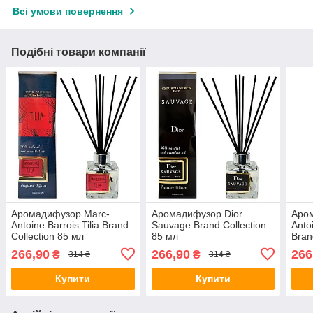
Всі умови повернення
Подібні товари компанії
Аромадифузор Marc-
Аромадифузор Dior
Аро
Antoine Barrois Tilia Brand
Sauvage Brand Collection
Anto
Collection 85 мл
85 мл
Bran
266,90
266,90
266
₴
₴
314 ₴
314 ₴
Купити
Купити