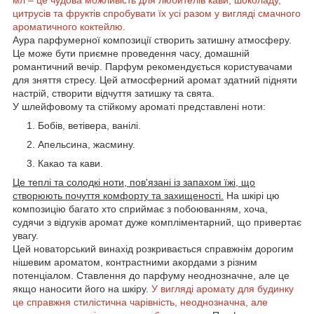
цитрусів та фруктів спробувати їх усі разом у вигляді смачного
ароматичного коктейлю.
Аура парфумерної композиції створить затишну атмосферу.
Це може бути приємне проведення часу, домашній
романтичний вечір. Парфум рекомендується користувачами
для зняття стресу. Цей атмосферний аромат здатний підняти
настрій, створити відчуття затишку та свята.
У шлейфовому та стійкому ароматі представлені ноти:
Бобів, ветівера, ванілі.
Апельсина, жасмину.
Какао та кави.
Це теплі та солодкі ноти, пов'язані із запахом їжі, що
створюють почуття комфорту та захищеності.
На шкірі цю
композицію багато хто сприймає з побоюванням, хоча,
судячи з відгуків аромат дуже компліментарний, що привертає
увагу.
Цей новаторський винахід розкривається справжнім дорогим
нішевим ароматом, контрастними акордами з різним
потенціалом. Ставлення до парфуму неоднозначне, але це
якщо наносити його на шкіру.
У вигляді аромату для будинку
це справжня стилістична чарівність, неоднозначна, але