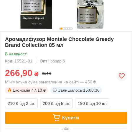
Аромадифузор Montale Chocolate Greedy
Brand Collection 85 мл
В наявності
Код: 15521-01
Опт і роздріб
266,90
₴
314 ₴
Мінімальна сума замовлення на сайті — 450 ₴
Економія
47.10 ₴
Залишилось
15:08:36
210 ₴
від 2 шт.
200 ₴
від 5 шт.
190 ₴
від 10 шт.
Купити
або