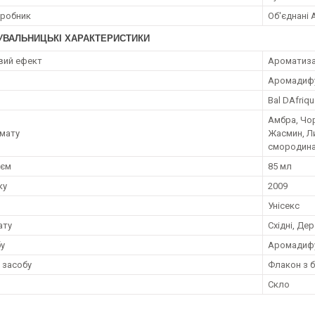
иробник
Об'єднані 
УВАЛЬНИЦЬКІ ХАРАКТЕРИСТИКИ
вий ефект
Ароматиза
я
Аромадифуз
Bal DAfriqu
Амбра, Чор
мату
Жасмин, Л
смородин
;єм
85 мл
ку
2009
Унісекс
ату
Східні, Дер
бу
Аромадиф
 засобу
Флакон з 
Скло