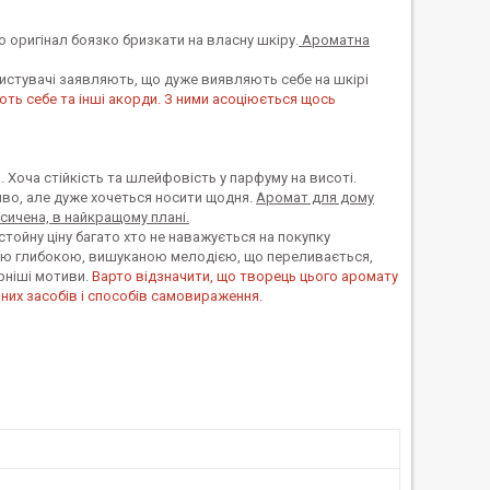
що оригінал боязко бризкати на власну шкіру.
Ароматна
ристувачі заявляють, що дуже виявляють себе на шкірі
ть себе та інші акорди. З ними асоціюється щось
. Хоча стійкість та шлейфовість у парфуму на висоті.
ливо, але дуже хочеться носити щодня.
Аромат для дому
ичена, в найкращому плані.
стойну ціну багато хто не наважується на покупку
ною глибокою, вишуканою мелодією, що переливається,
ярніші мотиви.
Варто відзначити, що творець цього аромату
них засобів і способів самовираження.