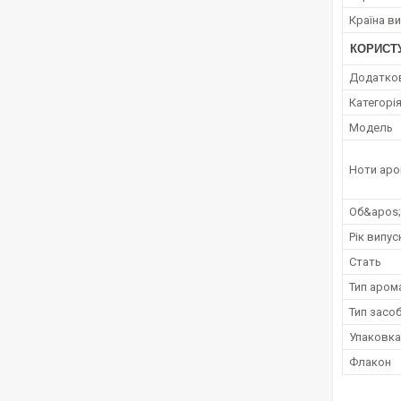
Країна в
КОРИСТ
Додатко
Категорі
Мoдель
Ноти аро
Об&apos
Рік випус
Стать
Тип аром
Тип засо
Упаковка
Флакон