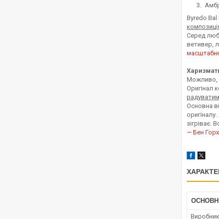
Амбри
Byredo Bal
композиція
Серед люби
ветивер, 
масштабне
Харизмати
Можливо, ц
Оригінал к
радуватим
Основна ві
оригіналу
зігріває. 
— Бен Гор
ХАРАКТЕ
ОСНОВН
Виробни