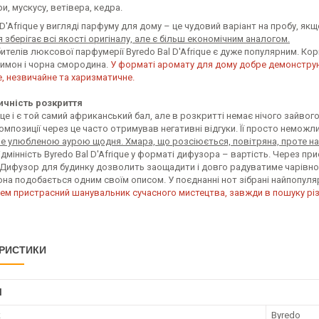
, мускусу, ветівера, кедра.
 D'Afrique у вигляді парфуму для дому – це чудовий варіант на пробу, як
 зберігає всі якості оригіналу, але є більш економічним аналогом.
телів люксової парфумерії Byredo Bal D'Afrique є дуже популярним. Ко
лимон і чорна смородина.
У форматі аромату для дому добре демонструю
, незвичайне та харизматичне.
чність розкриття
е і є той самий африканський бал, але в розкритті немає нічого зайвого
омпозиції через це часто отримував негативні відгуки. Її просто немож
е улюбленою аурою щодня. Хмара, що розсіюється, повітряна, проте нас
дмінність Byredo Bal D'Afrique у форматі дифузора – вартість. Через при
. Дифузор для будинку дозволить заощадити і довго радуватиме чарів
Вона подобається одним своїм описом. У поєднанні нот зібрані найпопул
хем пристрасний шанувальник сучасного мистецтва, завжди в пошуку різ
РИСТИКИ
І
к
Byredo