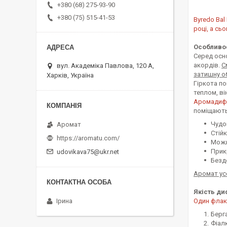
+380 (68) 275-93-90
+380 (75) 515-41-53
Byredo Bal
році, а сь
Особливос
Серед осно
акордів.
С
вул. Академіка Павлова, 120 А,
затишну о
Харків, Україна
Гіркота п
теплом, в
Аромадифуз
поміщають
Чудо
Аромат
Стій
https://aromatu.com/
Можл
Прик
udovikava75@ukr.net
Бездо
Аромат усе
Якість ди
Один флако
Ірина
Берг
Фіал