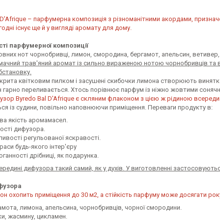
 D'Afrique – парфумерна композиція з різноманітними акордами, признач
огодні існує ще й у вигляді аромату для дому.
ті парфумерної композиції
вних нот чорнобривці, лимон, смородина, бергамот, апельсин, ветивер, 
мачний трав'яний аромат із сильно вираженою нотою чорнобривців та 
бстановку.
окрита квітковим пилком і засушені скибочки лимона створюють винятко
ін гарно переливається. Хтось порівнює парфум із ніжно жовтими соняч
ор Byredo Bal D'Afrique є скляним флаконом з цією ж рідиною всередин
ся із судини, повільно наповнюючи приміщення. Переваги продукту в:
ва якість аромамасел.
кості дифузора.
ивості регульованої яскравості.
раси будь-якого інтер'єру
ганності дрібниці, як подарунка.
редині дифузора такий самий, як у духів. У виготовленні застосовуютьс
фузора
н охопить приміщення до 30 м2, а стійкість парфуму може досягати рок
амота, лимона, апельсина, чорнобривців, чорної смородини.
ки, жасмину, цикламен.