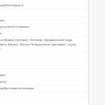
Арабські Емірати
ція
ор Brand Collection
e
нобривці, Бергамот, Ветивер, Вірджинський кедр,
имон, Мускус, Фіалка, Флердоранж, Цикламен, Чорна
а
евні
узор
бамбуковими паличками