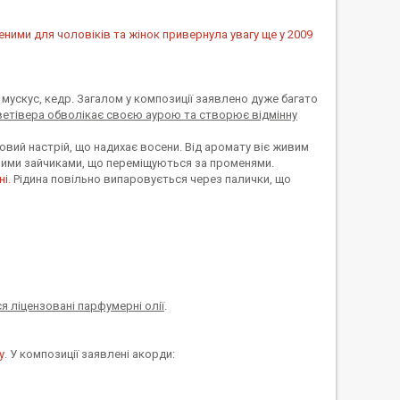
еними для чоловіків та жінок привернула увагу ще у 2009
мускус, кедр. Загалом у композиції заявлено дуже багато
ветівера обволікає своєю аурою та створює відмінну
вий настрій, що надихає восени. Від аромату віє живим
ними зайчиками, що переміщуються за променями.
і.
Рідина повільно випаровується через палички, що
я ліцензовані парфумерні олії
.
у
. У композиції заявлені акорди: