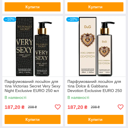
Купити
Купити
–10%
–10%
Парфумований лосьйон для
Парфумований лосьйон для
тіла Victorias Secret Very Sexy
тіла Dolce & Gabbana
Night Exclusive EURO 250 мл
Devotion Exclusive EURO 250
мл
В наявності
В наявності
187,20
187,20
₴
₴
208 ₴
208 ₴
Купити
Купити