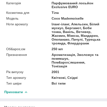
Категорія
Парфумований лосьйон
Exclusive EURO
Косметика для
Тіла
Мoдель
Coco Mademoiselle
Ноти аромату
Іланг-іланг, Апельсин, Білий
мускус, Бергамот, Боби
тонка, Ваніль, Ветивер,
Жасмин, Мімоза, Мандарин,
Опопанакс, Пачулі, Турецька
троянда, Флердоранж
Об&apos;єм
250 мл
Призначення
Ароматизація, Зволожує та
помякшує,
Пом&apos;якшення,
Тонізація
Рік випуску
2001
Тип аромату
Квіткові, Східні
Тип шкіри
Всі типи
Приховати