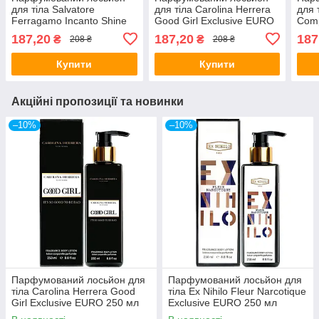
для тіла Salvatore
для тіла Carolina Herrera
для 
Ferragamo Incanto Shine
Good Girl Exclusive EURO
Comp
Exclusive EURO 250 мл
250 мл
Excl
187,20
187,20
187
₴
₴
208 ₴
208 ₴
Купити
Купити
Акційні пропозиції та новинки
–10%
–10%
Парфумований лосьйон для
Парфумований лосьйон для
тіла Carolina Herrera Good
тіла Ex Nihilo Fleur Narcotique
Girl Exclusive EURO 250 мл
Exclusive EURO 250 мл