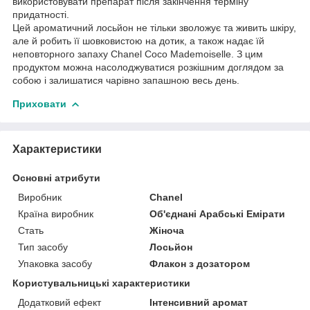
використовувати препарат після закінчення терміну
придатності.
Цей ароматичний лосьйон не тільки зволожує та живить шкіру,
але й робить її шовковистою на дотик, а також надає їй
неповторного запаху Chanel Coco Mademoiselle. З цим
продуктом можна насолоджуватися розкішним доглядом за
собою і залишатися чарівно запашною весь день.
Приховати
Характеристики
Основні атрибути
Виробник
Chanel
Країна виробник
Об'єднані Арабські Емірати
Стать
Жіноча
Тип засобу
Лосьйон
Упаковка засобу
Флакон з дозатором
Користувальницькі характеристики
Додатковий ефект
Інтенсивний аромат