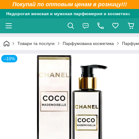
Покупай по оптовым ценам в розницу!!!
Недорогая женская и мужская парфюмерия и косметика
Товари та послуги
Парфумована косметика
Парфумо
–10%