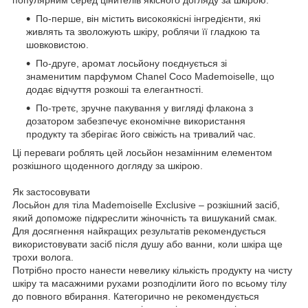
По-перше, він містить високоякісні інгредієнти, які
живлять та зволожують шкіру, роблячи її гладкою та
шовковистою.
По-друге, аромат лосьйону поєднується зі
знаменитим парфумом Chanel Coco Mademoiselle, що
додає відчуття розкоші та елегантності.
По-третє, зручне пакування у вигляді флакона з
дозатором забезпечує економічне використання
продукту та зберігає його свіжість на тривалий час.
Ці переваги роблять цей лосьйон незамінним елементом
розкішного щоденного догляду за шкірою.
Як застосовувати
Лосьйон для тіла Mademoiselle Exclusive – розкішний засіб,
який допоможе підкреслити жіночність та вишуканий смак.
Для досягнення найкращих результатів рекомендується
використовувати засіб після душу або ванни, коли шкіра ще
трохи волога.
Потрібно просто нанести невелику кількість продукту на чисту
шкіру та масажними рухами розподілити його по всьому тілу
до повного вбирання. Категорично не рекомендується