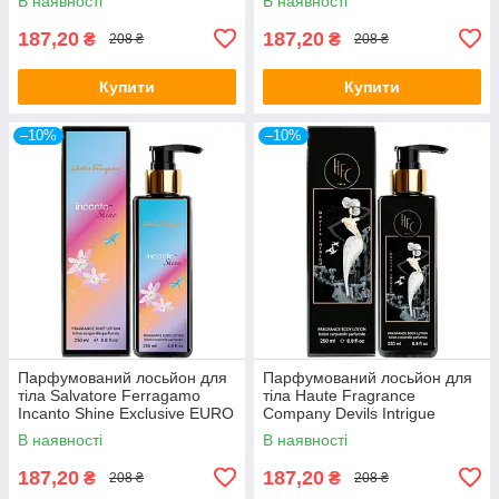
В наявності
В наявності
187,20
187,20
₴
₴
208 ₴
208 ₴
Купити
Купити
–10%
–10%
Парфумований лосьйон для
Парфумований лосьйон для
тіла Salvatore Ferragamo
тіла Haute Fragrance
Incanto Shine Exclusive EURO
Company Devils Intrigue
250 мл
Exclusive EURO 250 мл
В наявності
В наявності
187,20
187,20
₴
₴
208 ₴
208 ₴