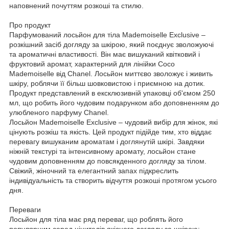
наповнений почуттям розкоші та стилю.
Про продукт
Парфумований лосьйон для тіла Mademoiselle Exclusive –
розкішний засіб догляду за шкірою, який поєднує зволожуючі
та ароматичні властивості. Він має вишуканий квітковий і
фруктовий аромат, характерний для лінійки Coco
Mademoiselle від Chanel. Лосьйон миттєво зволожує і живить
шкіру, роблячи її більш шовковистою і приємною на дотик.
Продукт представлений в ексклюзивній упаковці об'ємом 250
мл, що робить його чудовим подарунком або доповненням до
улюбленого парфуму Chanel.
Лосьйон Mademoiselle Exclusive – чудовий вибір для жінок, які
цінують розкіш та якість. Цей продукт підійде тим, хто віддає
перевагу вишуканим ароматам і доглянутій шкірі. Завдяки
ніжній текстурі та інтенсивному аромату, лосьйон стане
чудовим доповненням до повсякденного догляду за тілом.
Свіжий, жіночний та елегантний запах підкреслить
індивідуальність та створить відчуття розкоші протягом усього
дня.
Переваги
Лосьйон для тіла має ряд переваг, що роблять його
популярним серед цінителів якісного догляду за шкірою: