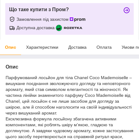
Що таке купити з Пром?
Замовлення під захистом
Доступна доставка
Опис
Характеристики
Доставка
Оплата
Умови п
Опис
Парфумований лосьйон для тіла Chanel Coco Mademoiselle –
вишукане поєднання зволожуючого догляду та неповторного
аромату, який став символом елегантності та жіночності. Як
частина лінійки знаменитого парфуму Coco Mademoiselle від
Chanel, цей лосьйон є не лише засобом для догляду за
шкірою, але й способом наголосити на своїй індивідуальності
через вишуканий аромат.
Ексклюзивна формула лосьйону збагачена активними
компонентами, які роблять шкіру м'якою, гладкою та
доглянутою. А завдяки чудовому аромату, кожне застосування
цього засобу перетворюється на справжній ритуал краси,