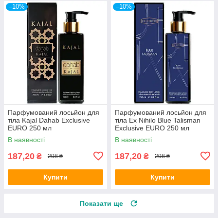
–10%
–10%
Парфумований лосьйон для
Парфумований лосьйон для
тіла Kajal Dahab Exclusive
тіла Ex Nihilo Blue Talisman
EURO 250 мл
Exclusive EURO 250 мл
В наявності
В наявності
187,20
187,20
₴
₴
208 ₴
208 ₴
Купити
Купити
Показати ще