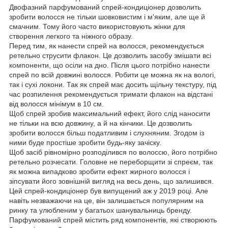
Двофазний парфумований спрей-кондиціонер дозволить
зробити волосся не тільки шовковистим і м'яким, але ще й
смачним. Тому його часто використовують жінки для
створення легкого та ніжного образу.
Перед тим, як нанести спрей на волосся, рекомендується
ретельно струсити флакон. Це дозволить засобу змішати всі
компоненти, що осіли на дно. Після цього потрібно нанести
спрей по всій довжині волосся. Робити це можна як на вологі,
так і сухі локони. Так як спрей має досить щільну текстуру, під
час розпилення рекомендується тримати флакон на відстані
від волосся мінімум в 10 см.
Щоб спрей зробив максимальний ефект, його слід наносити
не тільки на всю довжину, а й на кінчики. Це дозволить
зробити волосся більш податливим і слухняним. Згодом із
ними буде простіше зробити будь-яку зачіску.
Щоб засіб рівномірно розподілився по волоссю, його потрібно
ретельно розчесати. Головне не переборщити зі спреєм, так
як можна випадково зробити ефект жирного волосся і
зіпсувати його зовнішній вигляд на весь день, що залишився.
Цей спрей-кондиціонер був випущений аж у 2019 році. Але
навіть незважаючи на це, він залишається популярним на
ринку та улюбленим у багатьох шанувальниць бренду.
Парфумований спрей містить ряд компонентів, які створюють