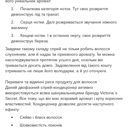
його унікальний аромат:
Початкова категорія ноток. Тут своє розкриття
демонструє лід та гранат.
Серця нотки. Далі розкривається звучання ніжного
жасмину.
Кінцеві нотки. І в останню чергу, своє розкриття
демонструє береза.
Завдяки такому складу спрей не тільки робить волосся
слухняним, але й надає їм приємного аромату. Їм можна
насолоджуватися протягом усього дня, оскільки він
тримається досить довго. Задоволення від такого кошту
отримають не лише його володарки, а й усі оточуючі.
Переваги та відмінні риси продукту для волосся
Даний двофазний спрей-кондиціонер активно
використовується всіма шанувальницями бренду Victoria`s
Secret. Все тому, що він має яскравий аромат і купу корисних
властивостей. Кондиціонер дозволяє досягти наступного
ефекту:
Сяйво і блиск волосся.
Шовковистість локонів.