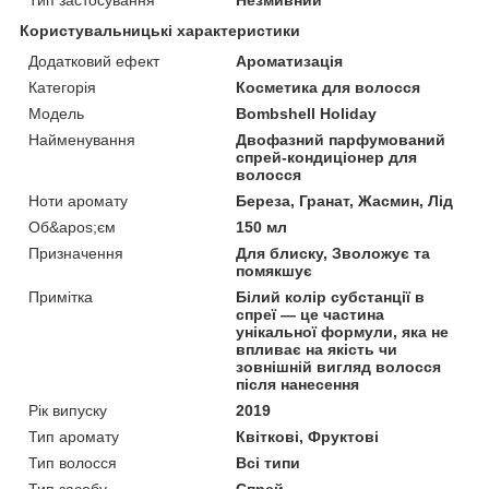
Користувальницькі характеристики
Додатковий ефект
Ароматизація
Категорія
Косметика для волосся
Мoдель
Bombshell Holiday
Найменування
Двофазний парфумований
спрей-кондиціонер для
волосся
Ноти аромату
Береза, Гранат, Жасмин, Лід
Об&apos;єм
150 мл
Призначення
Для блиску, Зволожує та
помякшує
Примітка
Білий колір субстанції в
спреї — це частина
унікальної формули, яка не
впливає на якість чи
зовнішній вигляд волосся
після нанесення
Рік випуску
2019
Тип аромату
Квіткові, Фруктові
Тип волосся
Всі типи
Тип засобу
Спрей