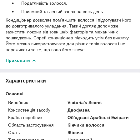
Податливість волосся.
Приємний та легкий запах на весь день.
Кондиціонер дозволяє пом'якшити волосся і підготувати його
до довготривалого укладання. Такий догляд допоможе
захистити локони від зовнішніх факторів та механічних
пошкоджень. Спрей кондиціонер підходить усім без винятку.
Його можна використовувати для різних типів волосся і не
переживати за те, що воно його зіпсує.
Приховати
Характеристики
Основні
Виробник
Victoria's Secret
Консистенція засобу
Двофазна
Країна виробник
Об'єднані Арабські Емірати
Область застосування
Кінчики волосся
Стать
Жіноча
Тип застосування
Незмивний