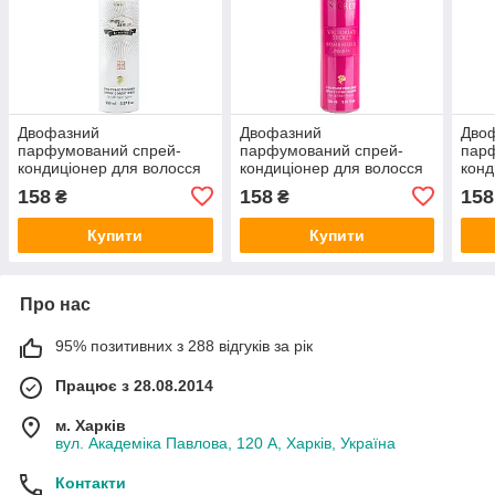
Двофазний
Двофазний
Дво
парфумований спрей-
парфумований спрей-
пар
кондиціонер для волосся
кондиціонер для волосся
конд
Givenchy Ange Ou Demon
Victorias Secret Bombshell
Vict
158
158
158
₴
₴
Le Secret Brand Collection
Passion Brand Collection
Bran
150 мл
150 мл
Купити
Купити
Про нас
95% позитивних з 288 відгуків за рік
Працює з 28.08.2014
м. Харків
вул. Академіка Павлова, 120 А, Харків, Україна
Контакти