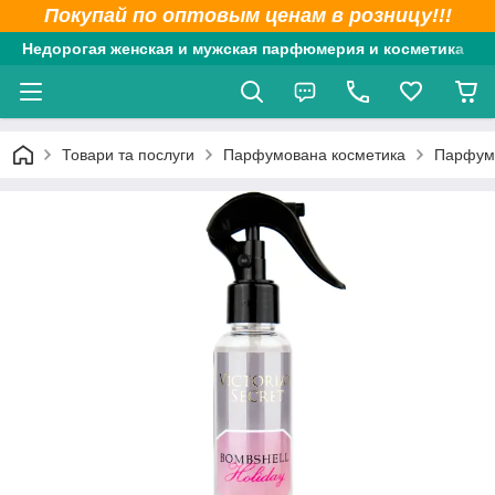
Покупай по оптовым ценам в розницу!!!
Недорогая женская и мужская парфюмерия и косметика
Товари та послуги
Парфумована косметика
Парфумо