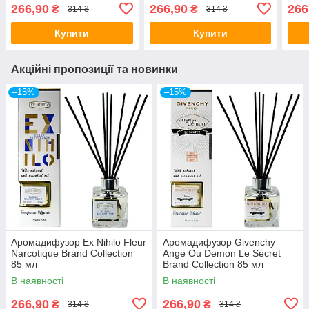
266,90
266,90
266
₴
₴
314 ₴
314 ₴
Купити
Купити
Акційні пропозиції та новинки
–15%
–15%
Аромадифузор Ex Nihilo Fleur
Аромадифузор Givenchy
Narcotique Brand Collection
Ange Ou Demon Le Secret
85 мл
Brand Collection 85 мл
В наявності
В наявності
266,90
266,90
₴
₴
314 ₴
314 ₴