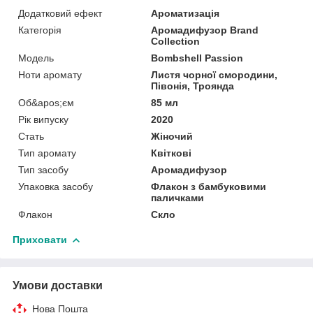
Додатковий ефект
Ароматизація
Категорія
Аромадифузор Brand
Collection
Мoдель
Bombshell Passion
Ноти аромату
Листя чорної смородини,
Півонія, Троянда
Об&apos;єм
85 мл
Рік випуску
2020
Стать
Жіночий
Тип аромату
Квіткові
Тип засобу
Аромадифузор
Упаковка засобу
Флакон з бамбуковими
паличками
Флакон
Скло
Приховати
Умови доставки
Нова Пошта