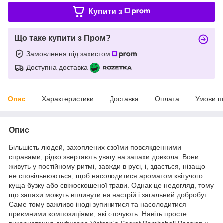
Купити з
Що таке купити з Пром?
Замовлення під захистом
Доступна доставка
Опис
Характеристики
Доставка
Оплата
Умови п
Опис
Більшість людей, захоплених своїми повсякденними
справами, рідко звертають увагу на запахи довкола. Вони
живуть у постійному ритмі, завжди в русі, і, здається, нізащо
не сповільнюються, щоб насолодитися ароматом квітучого
куща бузку або свіжоскошеної трави. Однак це недогляд, тому
що запахи можуть вплинути на настрій і загальний добробут.
Саме тому важливо іноді зупинитися та насолодитися
приємними композиціями, які оточують. Навіть просте
використання дифузора Victoria's Secret Bombshell Passion у