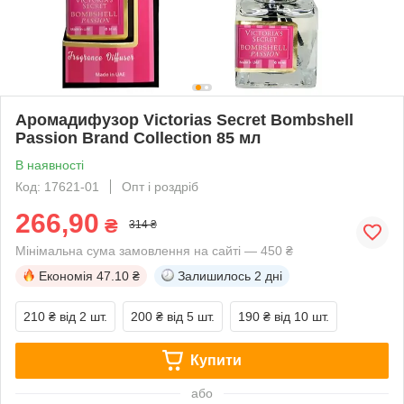
Аромадифузор Victorias Secret Bombshell
Passion Brand Collection 85 мл
В наявності
Код: 17621-01
Опт і роздріб
266,90
₴
314 ₴
Мінімальна сума замовлення на сайті — 450 ₴
Економія
47.10 ₴
Залишилось
2 дні
210 ₴
від 2 шт.
200 ₴
від 5 шт.
190 ₴
від 10 шт.
Купити
або