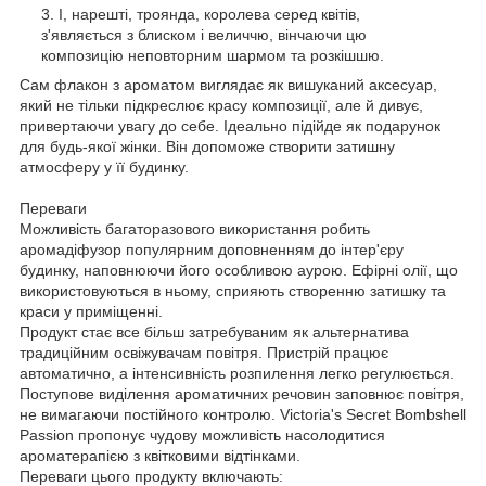
І, нарешті, троянда, королева серед квітів,
з'являється з блиском і величчю, вінчаючи цю
композицію неповторним шармом та розкішшю.
Сам флакон з ароматом виглядає як вишуканий аксесуар,
який не тільки підкреслює красу композиції, але й дивує,
привертаючи увагу до себе. Ідеально підійде як подарунок
для будь-якої жінки. Він допоможе створити затишну
атмосферу у її будинку.
Переваги
Можливість багаторазового використання робить
аромадіфузор популярним доповненням до інтер'єру
будинку, наповнюючи його особливою аурою. Ефірні олії, що
використовуються в ньому, сприяють створенню затишку та
краси у приміщенні.
Продукт стає все більш затребуваним як альтернатива
традиційним освіжувачам повітря. Пристрій працює
автоматично, а інтенсивність розпилення легко регулюється.
Поступове виділення ароматичних речовин заповнює повітря,
не вимагаючи постійного контролю. Victoria's Secret Bombshell
Passion пропонує чудову можливість насолодитися
ароматерапією з квітковими відтінками.
Переваги цього продукту включають: