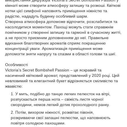
кімнаті може створити атмосферу затишку та розкоші. Квіткові
нотки цієї симфонії наповнять приміщення ніжністю та
радістю, нададуть будинку особливий шарм.
Створена атмосфера допоможе відпочити, розслабитися та
насолодитися моментом. Пахощі можуть стати справжнім
помічником у створенні затишку та гармонії в сучасному житті,
а не просто приємним доповненням до неї. Правильне
вдихання благотворних ароматів сприяє покращенню
концентрації уваги. Ароматизація приміщення може
допомогти зняти напругу та спазми в області голови та шиї.
Особливості
Victoria's Secret Bombshell Passion – це яскравий та
насичений квітковий аромат, представлений у 2020 році. Цей
невловимий та елегантний букет відрізняється сміливістю та
жвавістю:
У мить, подібно до танцю легких пелюсток на вітрі,
розпускається перша нота – свіжість листя чорної
смородини, немов легкий дотик прохолодного ранку.
Потім, вихором ніжності, розквітає півонія,
розкриваючи свої запашні пелюстки, що наповнюють
повітря солодкою пахощами.