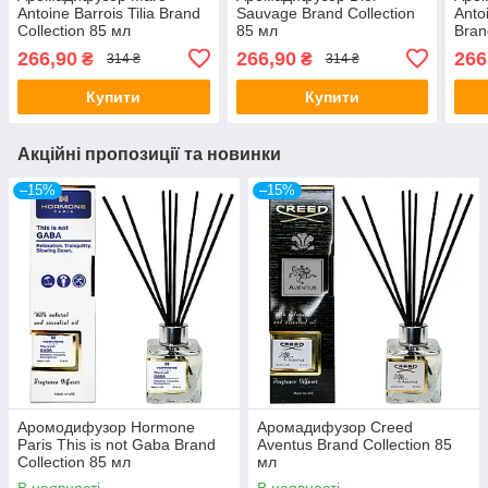
Antoine Barrois Tilia Brand
Sauvage Brand Collection
Anto
Collection 85 мл
85 мл
Bran
266,90
266,90
266
₴
₴
314 ₴
314 ₴
Купити
Купити
Акційні пропозиції та новинки
–15%
–15%
Аромодифузор Hormone
Аромадифузор Creed
Paris This is not Gaba Brand
Aventus Brand Collection 85
Collection 85 мл
мл
В наявності
В наявності