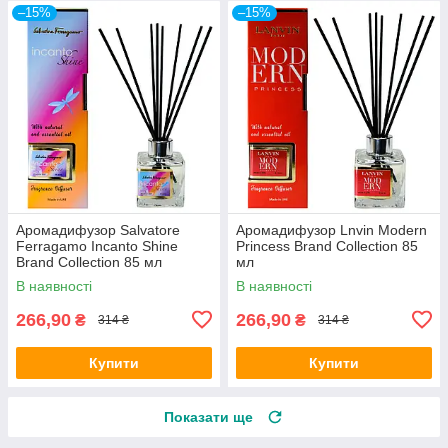
–15%
–15%
Аромадифузор Salvatore
Аромадифузор Lnvin Modern
Ferragamo Incanto Shine
Princess Brand Collection 85
Brand Collection 85 мл
мл
В наявності
В наявності
266,90
266,90
₴
₴
314 ₴
314 ₴
Купити
Купити
Показати ще