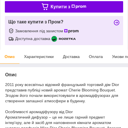
Купити з
Що таке купити з Пром?
Замовлення під захистом
Доступна доставка
Опис
Характеристики
Доставка
Оплата
Умови п
Опис
2011 року всесвітньо відомий французький торговий дім Dior
представив публіці новий аромат Cherie Blooming Bouquet.
Згодом його почали використовувати в аромадіфузорах для
створення запашної атмосфери в будинку.
Особливості аромадіфузору від Dior
Ароматичний дифузор – це не лише гарний предмет
інтер'єру, але й засіб для наповнення кімнати ароматом
чудових парфумів Miss Dior Cherie Blooming Bouquet. Аромат