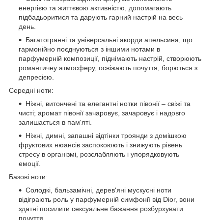
енергією та життєвою активністю, допомагають
підбадьоритися та дарують гарний настрій на весь
день.
Багатогранні та універсальні акорди апельсина, що
гармонійно поєднуються з іншими нотами в
парфумерній композиції, піднімають настрій, створюють
романтичну атмосферу, освіжають почуття, борються з
депресією.
Середні ноти:
Ніжні, витончені та елегантні нотки півонії – свіжі та
чисті; аромат півонії зачаровує, зачаровує і надовго
залишається в пам'яті.
Ніжні, димні, запашні відтінки троянди з домішкою
фруктових нюансів заспокоюють і знижують рівень
стресу в організмі, розслабляють і упорядковують
емоції.
Базові ноти:
Солодкі, бальзамічні, дерев'яні мускусні ноти
відіграють роль у парфумерній симфонії від Dior, вони
здатні посилити сексуальне бажання розбурхувати
почуття.