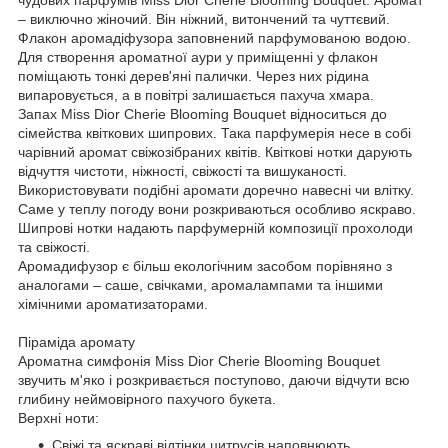
– виключно жіночий. Він ніжний, витончений та чуттєвий.
Флакон аромадіфузора заповнений парфумованою водою.
Для створення ароматної аури у приміщенні у флакон
поміщають тонкі дерев'яні палички. Через них рідина
випаровується, а в повітрі залишається пахуча хмара.
Запах Miss Dior Cherie Blooming Bouquet відноситься до
сімейства квіткових шипрових. Така парфумерія несе в собі
чарівний аромат свіжозібраних квітів. Квіткові нотки дарують
відчуття чистоти, ніжності, свіжості та вишуканості.
Використовувати подібні аромати доречно навесні чи влітку.
Саме у теплу погоду вони розкриваються особливо яскраво.
Шипрові нотки надають парфумерній композиції прохолоди
та свіжості.
Аромадифузор є більш екологічним засобом порівняно з
аналогами – саше, свічками, аромалампами та іншими
хімічними ароматизаторами.
Піраміда аромату
Ароматна симфонія Miss Dior Cherie Blooming Bouquet
звучить м'яко і розкривається поступово, даючи відчути всю
глибину неймовірного пахучого букета.
Верхні ноти:
Свіжі та яскраві відтінки цитрусів наповнюють