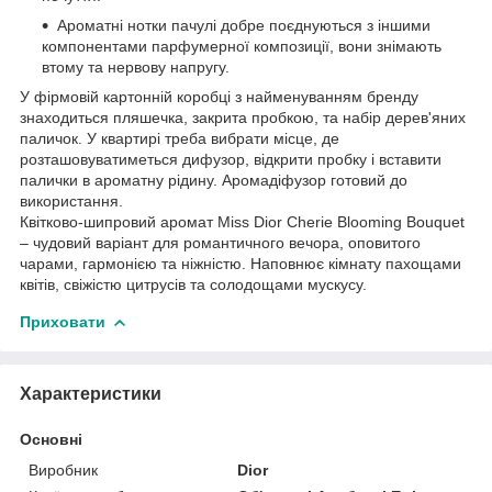
Ароматні нотки пачулі добре поєднуються з іншими
компонентами парфумерної композиції, вони знімають
втому та нервову напругу.
У фірмовій картонній коробці з найменуванням бренду
знаходиться пляшечка, закрита пробкою, та набір дерев'яних
паличок. У квартирі треба вибрати місце, де
розташовуватиметься дифузор, відкрити пробку і вставити
палички в ароматну рідину. Аромадіфузор готовий до
використання.
Квітково-шипровий аромат Miss Dior Cherie Blooming Bouquet
– чудовий варіант для романтичного вечора, оповитого
чарами, гармонією та ніжністю. Наповнює кімнату пахощами
квітів, свіжістю цитрусів та солодощами мускусу.
Приховати
Характеристики
Основні
Виробник
Dior