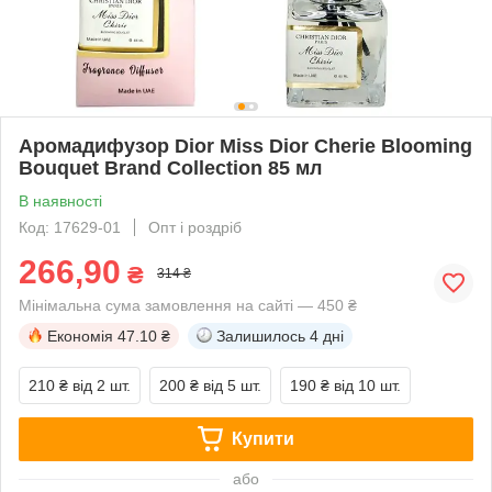
Аромадифузор Dior Miss Dior Cherie Blooming
Bouquet Brand Collection 85 мл
В наявності
Код: 17629-01
Опт і роздріб
266,90
₴
314 ₴
Мінімальна сума замовлення на сайті — 450 ₴
Економія
47.10 ₴
Залишилось
4 дні
210 ₴
від 2 шт.
200 ₴
від 5 шт.
190 ₴
від 10 шт.
Купити
або