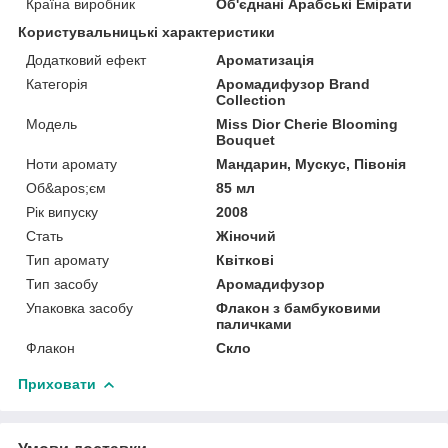
Країна виробник
Об'єднані Арабські Емірати
Користувальницькі характеристики
Додатковий ефект
Ароматизація
Категорія
Аромадифузор Brand
Collection
Мoдель
Miss Dior Cherie Blooming
Bouquet
Ноти аромату
Мандарин, Мускус, Півонія
Об&apos;єм
85 мл
Рік випуску
2008
Стать
Жіночий
Тип аромату
Квіткові
Тип засобу
Аромадифузор
Упаковка засобу
Флакон з бамбуковими
паличками
Флакон
Скло
Приховати