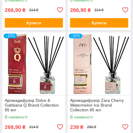
266,90
266,90
₴
₴
314 ₴
314 ₴
Купити
Купити
–15%
–15%
Аромадифузор Dolce &
Аромадифузор Zara Cherry
Gabbana Q Brand Collection
Watermelon Ice Brand
85 мл
Collection 85 мл
В наявності
В наявності
266,90
238
₴
₴
314 ₴
280 ₴