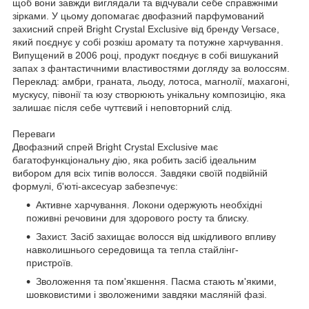
щоб вони завжди виглядали та відчували себе справжніми
зірками. У цьому допомагає двофазний парфумований
захисний спрей Bright Crystal Exclusive від бренду Versace,
який поєднує у собі розкіш аромату та потужне харчування.
Випущений в 2006 році, продукт поєднує в собі вишуканий
запах з фантастичними властивостями догляду за волоссям.
Переклад: амбри, граната, льоду, лотоса, магнолії, махагоні,
мускусу, півонії та юзу створюють унікальну композицію, яка
залишає після себе чуттєвий і неповторний слід.
Переваги
Двофазний спрей Bright Crystal Exclusive має
багатофункціональну дію, яка робить засіб ідеальним
вибором для всіх типів волосся. Завдяки своїй подвійній
формулі, б'юті-аксесуар забезпечує:
Активне харчування. Локони одержують необхідні
поживні речовини для здорового росту та блиску.
Захист. Засіб захищає волосся від шкідливого впливу
навколишнього середовища та тепла стайлінг-
пристроїв.
Зволоження та пом'якшення. Пасма стають м'якими,
шовковистими і зволоженими завдяки масляній фазі.