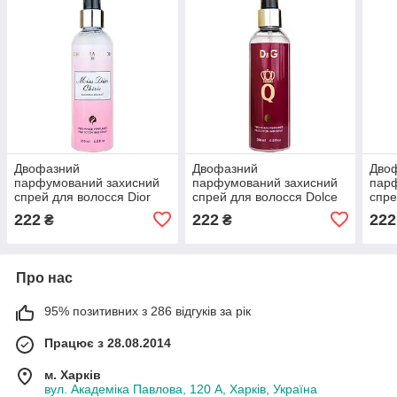
Двофазний
Двофазний
Дво
парфумований захисний
парфумований захисний
пар
спрей для волосся Dior
спрей для волосся Dolce
спре
Miss Dior Cherie Blooming
& Gabbana Q Exclusive
Arma
222
222
222
₴
₴
Bouquet Exclusive EURO
EURO 200 мл
EUR
200 мл
Про нас
95% позитивних з 286 відгуків за рік
Працює з 28.08.2014
м. Харків
вул. Академіка Павлова, 120 А, Харків, Україна