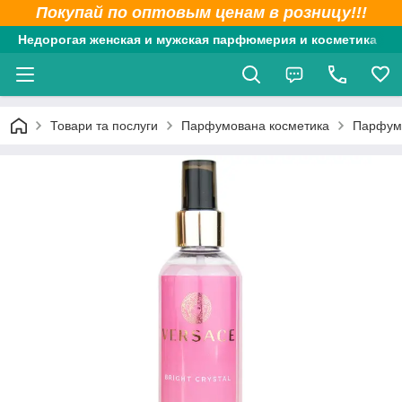
Покупай по оптовым ценам в розницу!!!
Недорогая женская и мужская парфюмерия и косметика
Товари та послуги
Парфумована косметика
Парфумо