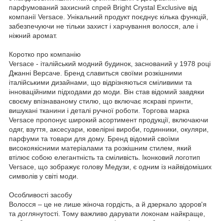
парфумований захисний спрей Bright Crystal Exclusive від
компанії Versace. Унікальний продукт поєднує кілька функцій,
забезпечуючи не тільки захист і харчування волосся, але і
ніжний аромат.
Коротко про компанію
Versace - італійський модний будинок, заснований у 1978 році
Джанні Версаче. Бренд славиться своїми розкішними
італійськими дизайнами, що відрізняються сміливими та
інноваційними підходами до моди. Він став відомий завдяки
своєму впізнаваному стилю, що включає яскраві принти,
вишукані тканини і деталі ручної роботи. Торгова марка
Versace пропонує широкий асортимент продукції, включаючи
одяг, взуття, аксесуари, ювелірні вироби, годинники, окуляри,
парфуми та товари для дому. Бренд відомий своїми
високоякісними матеріалами та розкішним стилем, який
втілює собою елегантність та сміливість. Іконковий логотип
Versace, що зображує голову Медузи, є одним із найвідоміших
символів у світі моди.
Особливості засобу
Волосся – це не лише жіноча гордість, а й дзеркало здоров'я
та доглянутості. Тому важливо дарувати локонам найкраще,