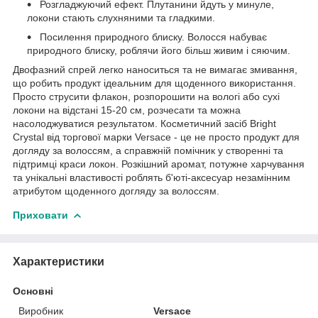
Розгладжуючий ефект. Плутанини йдуть у минуле,
локони стають слухняними та гладкими.
Посилення природного блиску. Волосся набуває
природного блиску, роблячи його більш живим і сяючим.
Двофазний спрей легко наноситься та не вимагає змивання,
що робить продукт ідеальним для щоденного використання.
Просто струсити флакон, розпорошити на вологі або сухі
локони на відстані 15-20 см, розчесати та можна
насолоджуватися результатом. Косметичний засіб Bright
Crystal від торгової марки Versace - це не просто продукт для
догляду за волоссям, а справжній помічник у створенні та
підтримці краси локон. Розкішний аромат, потужне харчування
та унікальні властивості роблять б'юті-аксесуар незамінним
атрибутом щоденного догляду за волоссям.
Приховати
Характеристики
Основні
Виробник
Versace