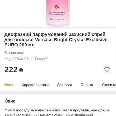
Двофазний парфумований захисний спрей
для волосся Versace Bright Crystal Exclusive
EURO 200 мл
В наявності
Код: 17836-01
Роздріб
222
₴
Опис
Характеристики
Доставка
Оплата
Умови п
Опис
У світі догляду за волоссям існує безліч продуктів, але одним
з найдивовижніших і найефективніших є двофазний