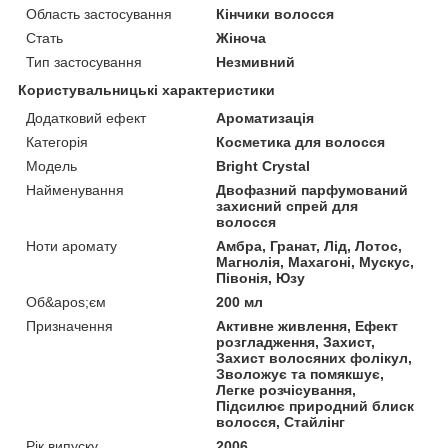
Область застосування
Кінчики волосся
Стать
Жіноча
Тип застосування
Незмивний
Користувальницькі характеристики
Додатковий ефект
Ароматизація
Категорія
Косметика для волосся
Мoдель
Bright Crystal
Найменування
Двофазний парфумований
захисний спрей для
волосся
Ноти аромату
Амбра, Гранат, Лід, Лотос,
Магнолія, Махагоні, Мускус,
Півонія, Юзу
Об&apos;єм
200 мл
Призначення
Активне живлення, Ефект
розгладження, Захист,
Захист волосяних фолікул,
Зволожує та помякшує,
Легке розчісування,
Підсилює природний блиск
волосся, Стайлінг
Рік випуску
2006