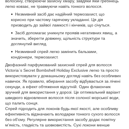
волосину, створюючи захисну хмару, завдяки якій гребінець
легко ковзає, не травмуючи навіть тонкого волосся.
Незмивний засіб дає надійний термозахист, що
корисно при частому гарячому укладанні. Ця дія
призводить до зайвої ламкості і кінчиків, що січуться.
Засіб допомагає уникнути проявів негативних явищ, а
значить, зберегти довжину, щільність структури та
доглянутий вигляд.
Незмивний спрей легко замінить бальзами,
кондіонери, термозахист.
Двофазний парфумований захисний спрей для волосся
Victoria`s Secret Bombshell Holiday Exclusive легко та просто
використовувати у домашньому догляді навіть без особливих
навичок. Як правило, вбирання засобу відбувається за лічені
секунди, а ефект обтяження відсутній. Один флакончик
зручний для використання у дорозі. Це оптимальний варіант
швидкого відновлення волосся після солоної морської води,
що палить сонця.
Спрей підходить для локонів будь-якої якості, але особливу
ефективність відзначають володарки тонкого сухого волосся
без об'єму. Регулярне використання засобу додає помітну
м'якість, гладкість та шовковистість. Сухі локони менше