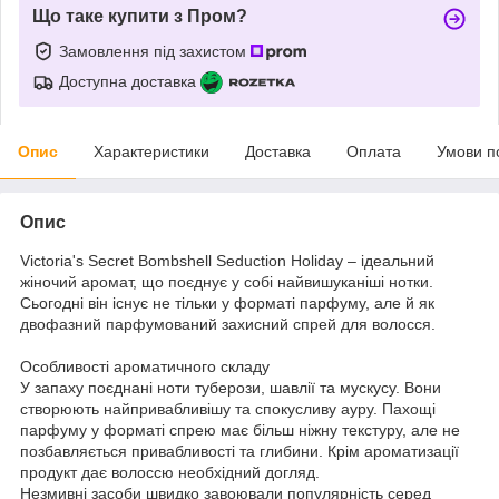
Що таке купити з Пром?
Замовлення під захистом
Доступна доставка
Опис
Характеристики
Доставка
Оплата
Умови п
Опис
Victoria's Secret Bombshell Seduction Holiday – ідеальний
жіночий аромат, що поєднує у собі найвишуканіші нотки.
Сьогодні він існує не тільки у форматі парфуму, але й як
двофазний парфумований захисний спрей для волосся.
Особливості ароматичного складу
У запаху поєднані ноти туберози, шавлії та мускусу. Вони
створюють найпривабливішу та спокусливу ауру. Пахощі
парфуму у форматі спрею має більш ніжну текстуру, але не
позбавляється привабливості та глибини. Крім ароматизації
продукт дає волоссю необхідний догляд.
Незмивні засоби швидко завоювали популярність серед