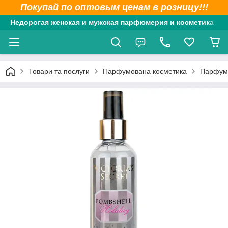
Покупай по оптовым ценам в розницу!!!
Недорогая женская и мужская парфюмерия и косметика
Товари та послуги
Парфумована косметика
Парфумо