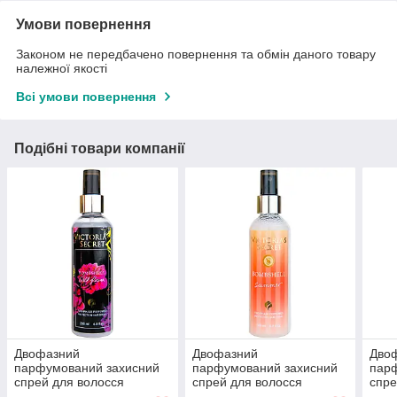
Умови повернення
Законом не передбачено повернення та обмін даного товару
належної якості
Всі умови повернення
Подібні товари компанії
Двофазний
Двофазний
Дво
парфумований захисний
парфумований захисний
пар
спрей для волосся
спрей для волосся
спре
Victorias Secret Bombshell
Victorias Secret Bombshell
Vict