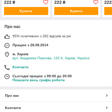
222
222
222
₴
₴
Wild Flower Exclusive
Summer Exclusive EURO
Excl
EURO 200 мл
200 мл
Купити
Купити
Про нас
95% позитивних з 282 відгуків за рік
Працює з 28.08.2014
м. Харків
вул. Академіка Павлова, 120 А, Харків, Україна
Контакти
Сьогодні працює з 09:00 до 20:00
Показати весь графік роботи
Про нас
Контакти