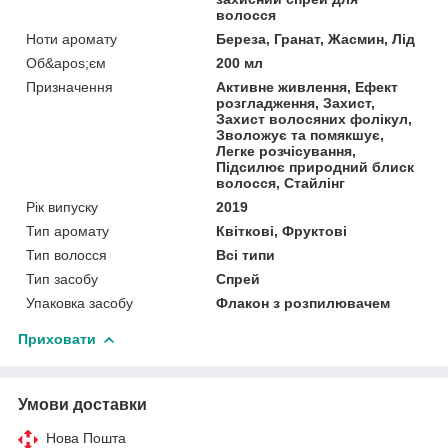
волосся
Ноти аромату
Береза, Гранат, Жасмин, Лід
Об&apos;єм
200 мл
Призначення
Активне живлення, Ефект
розгладження, Захист,
Захист волосяних фолікул,
Зволожує та помякшує,
Легке розчісування,
Підсилює природний блиск
волосся, Стайлінг
Рік випуску
2019
Тип аромату
Квіткові, Фруктові
Тип волосся
Всі типи
Тип засобу
Спрей
Упаковка засобу
Флакон з розпилювачем
Приховати
Умови доставки
Нова Пошта