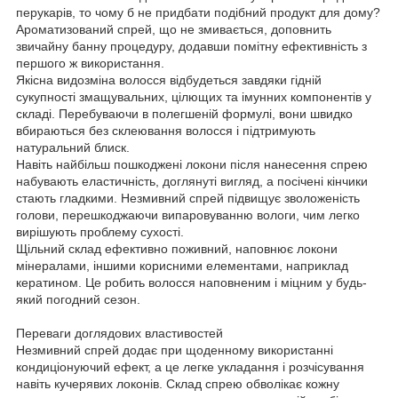
перукарів, то чому б не придбати подібний продукт для дому?
Ароматизований спрей, що не змивається, доповнить
звичайну банну процедуру, додавши помітну ефективність з
першого ж використання.
Якісна видозміна волосся відбудеться завдяки гідній
сукупності змащувальних, цілющих та імунних компонентів у
складі. Перебуваючи в полегшеній формулі, вони швидко
вбираються без склеювання волосся і підтримують
натуральний блиск.
Навіть найбільш пошкоджені локони після нанесення спрею
набувають еластичність, доглянуті вигляд, а посічені кінчики
стають гладкими. Незмивний спрей підвищує зволоженість
голови, перешкоджаючи випаровуванню вологи, чим легко
вирішують проблему сухості.
Щільний склад ефективно поживний, наповнює локони
мінералами, іншими корисними елементами, наприклад
кератином. Це робить волосся наповненим і міцним у будь-
який погодний сезон.
Переваги доглядових властивостей
Незмивний спрей додає при щоденному використанні
кондиціонуючий ефект, а це легке укладання і розчісування
навіть кучерявих локонів. Склад спрею обволікає кожну