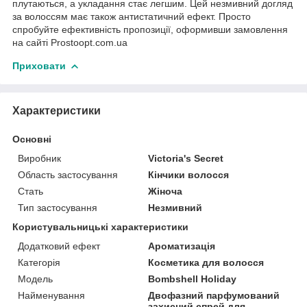
плутаються, а укладання стає легшим. Цей незмивний догляд
за волоссям має також антистатичний ефект. Просто
спробуйте ефективність пропозиції, оформивши замовлення
на сайті Prostoopt.com.ua
Приховати
Характеристики
Основні
Виробник
Victoria's Secret
Область застосування
Кінчики волосся
Стать
Жіноча
Тип застосування
Незмивний
Користувальницькі характеристики
Додатковий ефект
Ароматизація
Категорія
Косметика для волосся
Мoдель
Bombshell Holiday
Найменування
Двофазний парфумований
захисний спрей для