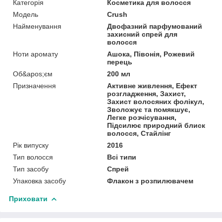
Категорія
Косметика для волосся
Мoдель
Crush
Найменування
Двофазний парфумований
захисний спрей для
волосся
Ноти аромату
Ашока, Півонія, Рожевий
перець
Об&apos;єм
200 мл
Призначення
Активне живлення, Ефект
розгладження, Захист,
Захист волосяних фолікул,
Зволожує та помякшує,
Легке розчісування,
Підсилює природний блиск
волосся, Стайлінг
Рік випуску
2016
Тип волосся
Всі типи
Тип засобу
Спрей
Упаковка засобу
Флакон з розпилювачем
Приховати