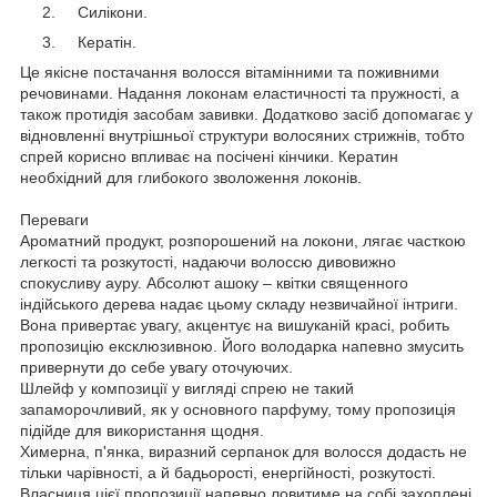
Силікони.
Кератін.
Це якісне постачання волосся вітамінними та поживними
речовинами. Надання локонам еластичності та пружності, а
також протидія засобам завивки. Додатково засіб допомагає у
відновленні внутрішньої структури волосяних стрижнів, тобто
спрей корисно впливає на посічені кінчики. Кератин
необхідний для глибокого зволоження локонів.
Переваги
Ароматний продукт, розпорошений на локони, лягає часткою
легкості та розкутості, надаючи волоссю дивовижно
спокусливу ауру. Абсолют ашоку – квітки священного
індійського дерева надає цьому складу незвичайної інтриги.
Вона привертає увагу, акцентує на вишуканій красі, робить
пропозицію ексклюзивною. Його володарка напевно змусить
привернути до себе увагу оточуючих.
Шлейф у композиції у вигляді спрею не такий
запаморочливий, як у основного парфуму, тому пропозиція
підійде для використання щодня.
Химерна, п'янка, виразний серпанок для волосся додасть не
тільки чарівності, а й бадьорості, енергійності, розкутості.
Власниця цієї пропозиції напевно ловитиме на собі захоплені