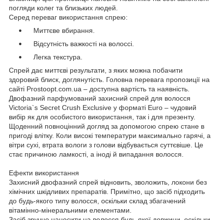
погляди колег та близьких людей.
Серед переваг використання спрею:
Миттєве вбирання.
Відсутність важкості на волоссі.
Легка текстура.
Спрей дає миттєві результати, з яких можна побачити
здоровий блиск, доглянутість. Головна перевага пропозиції на
сайті Prostoopt.com.ua – доступна вартість та наявність.
Двофазний парфумований захисний спрей для волосся
Victoria`s Secret Crush Exclusive у форматі Euro – чудовий
вибір як для особистого використання, так і для презенту.
Щоденний повноцінний догляд за допомогою спрею стане в
пригоді влітку. Коли високі температури максимально гарячі, а
вітри сухі, втрата вологи з голови відбувається суттєвіше. Це
стає причиною ламкості, а іноді й випадання волосся.
Ефекти використання
Захисний двофазний спрей відновить, зволожить, локони без
хімічних шкідливих препаратів. Примітно, що засіб підходить
до будь-якого типу волосся, оскільки склад збагачений
вітамінно-мінеральними елементами.
Засіб зручно наносити на волосся будь-якої довжини, оскільки