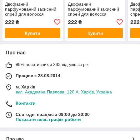
Двофазний
Двофазний
Дво
парфумований захисний
парфумований захисний
пар
спрей для волосся
спрей для волосся
спре
Victorias Secret Bombshell
Victorias Secret Bombshell
Vict
222
222
222
₴
₴
Holiday Exclusive EURO
Wild Flower Exclusive
Summ
200 мл
EURO 200 мл
200 
Купити
Купити
Про нас
95% позитивних з 283 відгуків за рік
Працює з 28.08.2014
м. Харків
вул. Академіка Павлова, 120 А, Харків, Україна
Контакти
Сьогодні працює з 09:00 до 20:00
Показати весь графік роботи
Про нас