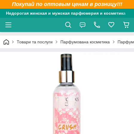
Покупай по оптовым ценам в розницу!!!
Недорогая женская и мужская парфюмерия и косметика
Товари та послуги
Парфумована косметика
Парфумо