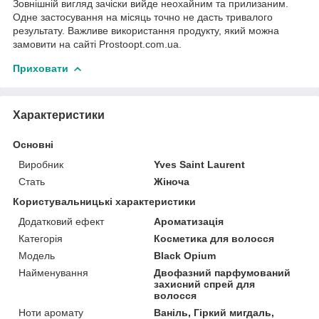
Зовнішній вигляд зачіски вийде неохайним та прилизаним.
Одне застосування на місяць точно не дасть тривалого
результату. Важливе використання продукту, який можна
замовити на сайті Prostoopt.com.ua.
Приховати
Характеристики
Основні
Виробник
Yves Saint Laurent
Стать
Жіноча
Користувальницькі характеристики
Додатковий ефект
Ароматизація
Категорія
Косметика для волосся
Мoдель
Black Opium
Найменування
Двофазний парфумований
захисний спрей для
волосся
Ноти аромату
Ваніль, Гіркий мигдаль,