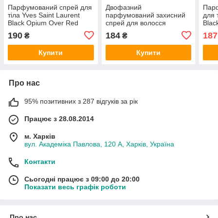
Парфумований спрей для
Двофазний
Пар
тіла Yves Saint Laurent
парфумований захисний
для 
Black Opium Over Red
спрей для волосся
Blac
Exclusive EURO 275 мл
Victorias Secret Pure
EUR
190
184
187
₴
₴
Seduction Exclusive EURO
200 мл
Купити
Купити
Про нас
95% позитивних з 287 відгуків за рік
Працює з 28.08.2014
м. Харків
вул. Академіка Павлова, 120 А, Харків, Україна
Контакти
Сьогодні працює з 09:00 до 20:00
Показати весь графік роботи
Про нас