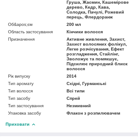
Груша, Жасмин, Кашемірове
дерево, Кедр, Кава,
Солодка, Пачулі, Рожевий
перець, Флердоранж
Об&apos;єм
200 мл
Область застосування
Кінчики волосся
Призначення
Активне живлення, Захист,
Захист волосяних фолікул,
Легке розчісування, Ефект
розгладження, Стайлінг,
Зволожує та помякшує,
Підсилює природний блиск
волосся
Рік випуску
2014
Тип аромату
Східні, Гурманські
Тип волосся
Всі типи
Тип засобу
Спрей
Тип застосування
Незмивний
Упаковка засобу
Флакон з розпилювачем
Приховати