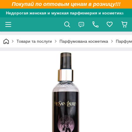
Покупай по оптовым ценам в розницу!!!
Недорогая женская и мужская парфюмерия и косметика
Товари та послуги
Парфумована косметика
Парфумо