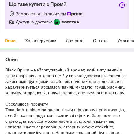
Що таке купити з Пром?
Замовлення під захистом
Доступна доставка
Опис
Характеристики
Доставка
Оплата
Умови п
Опис
Black Opium – найпопулярніший аромат, який випущений у
різних варіаціях, а тепер ще й у вигляді двофазного спрею із
захисними функціями. Засіб призначений для волосся, але
характеризується ароматом ванілі, мигдалю, груші, жасмину,
кашміру, кедра, кави, пачулі, перцю, апельсинового кольору.
Особливості продукту
Така багата піраміда дає не тільки ефективну ароматизацію,
але й численні додаткові позитивні ефекти. За допомогою
спрею для волосся можна наситити локони, зашити від
навколишнього середовища, створити ефект стайлінгу,
полегшити розчісування. Настільки численний функціонал,