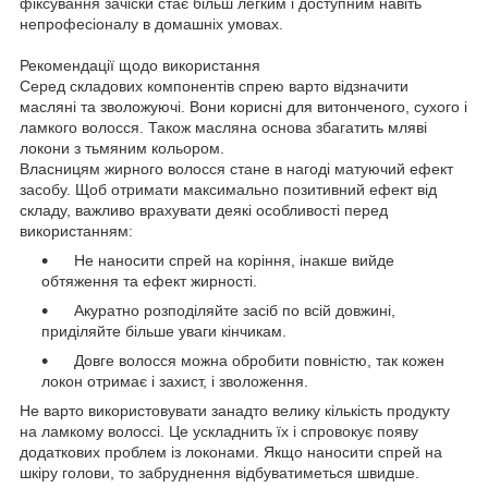
фіксування зачіски стає більш легким і доступним навіть
непрофесіоналу в домашніх умовах.
Рекомендації щодо використання
Серед складових компонентів спрею варто відзначити
масляні та зволожуючі. Вони корисні для витонченого, сухого і
ламкого волосся. Також масляна основа збагатить мляві
локони з тьмяним кольором.
Власницям жирного волосся стане в нагоді матуючий ефект
засобу. Щоб отримати максимально позитивний ефект від
складу, важливо врахувати деякі особливості перед
використанням:
Не наносити спрей на коріння, інакше вийде
обтяження та ефект жирності.
Акуратно розподіляйте засіб по всій довжині,
приділяйте більше уваги кінчикам.
Довге волосся можна обробити повністю, так кожен
локон отримає і захист, і зволоження.
Не варто використовувати занадто велику кількість продукту
на ламкому волоссі. Це ускладнить їх і спровокує появу
додаткових проблем із локонами. Якщо наносити спрей на
шкіру голови, то забруднення відбуватиметься швидше.