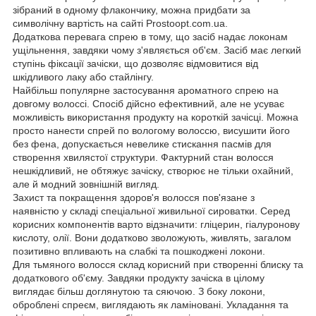
зібраний в одному флакончику, можна придбати за
символічну вартість на сайті Prostoopt.com.ua.
Додаткова перевага спрею в тому, що засіб надає локонам
ущільнення, завдяки чому з'являється об'єм. Засіб має легкий
ступінь фіксації зачіски, що дозволяє відмовитися від
шкідливого лаку або стайлінгу.
Найбільш популярне застосування ароматного спрею на
довгому волоссі. Спосіб дійсно ефективний, але не усуває
можливість використання продукту на короткій зачісці. Можна
просто нанести спрей по вологому волоссю, висушити його
без фена, допускається невелике стискання пасмів для
створення хвилястої структури. Фактурний стан волосся
нешкідливий, не обтяжує зачіску, створює не тільки охайний,
але й модний зовнішній вигляд.
Захист та покращення здоров'я волосся пов'язане з
наявністю у складі спеціальної живильної сироватки. Серед
корисних компонентів варто відзначити: гліцерин, гіалуронову
кислоту, олії. Вони додатково зволожують, живлять, загалом
позитивно впливають на слабкі та пошкоджені локони.
Для тьмяного волосся склад корисний при створенні блиску та
додаткового об'єму. Завдяки продукту зачіска в цілому
виглядає більш доглянутою та сяючою. З боку локони,
оброблені спреєм, виглядають як ламіновані. Укладання та