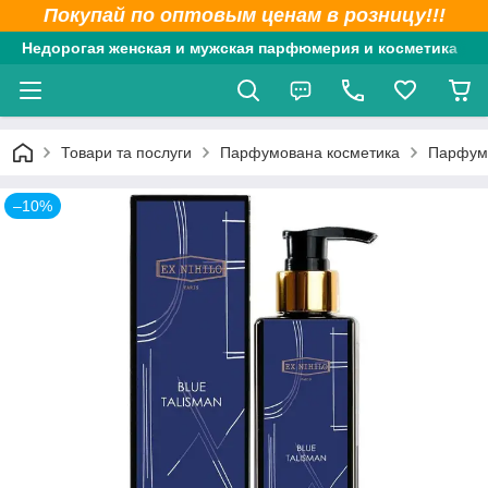
Покупай по оптовым ценам в розницу!!!
Недорогая женская и мужская парфюмерия и косметика
Товари та послуги
Парфумована косметика
Парфумо
–10%