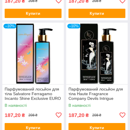
187,20
187,20
₴
₴
208 ₴
208 ₴
Купити
Купити
–10%
–10%
Парфумований лосьйон для
Парфумований лосьйон для
тіла Salvatore Ferragamo
тіла Haute Fragrance
Incanto Shine Exclusive EURO
Company Devils Intrigue
250 мл
Exclusive EURO 250 мл
В наявності
В наявності
187,20
187,20
₴
₴
208 ₴
208 ₴
Купити
Купити