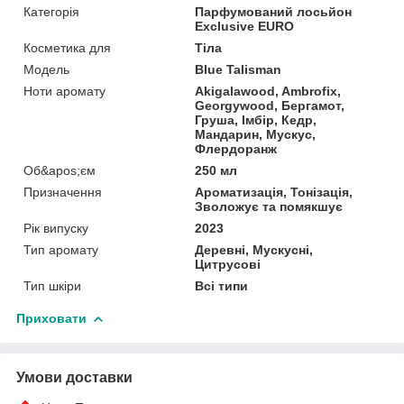
Категорія
Парфумований лосьйон
Exclusive EURO
Косметика для
Тіла
Мoдель
Blue Talisman
Ноти аромату
Akigalawood, Ambrofix,
Georgywood, Бергамот,
Груша, Імбір, Кедр,
Мандарин, Мускус,
Флердоранж
Об&apos;єм
250 мл
Призначення
Ароматизація, Тонізація,
Зволожує та помякшує
Рік випуску
2023
Тип аромату
Деревні, Мускусні,
Цитрусові
Тип шкіри
Всі типи
Приховати
Умови доставки