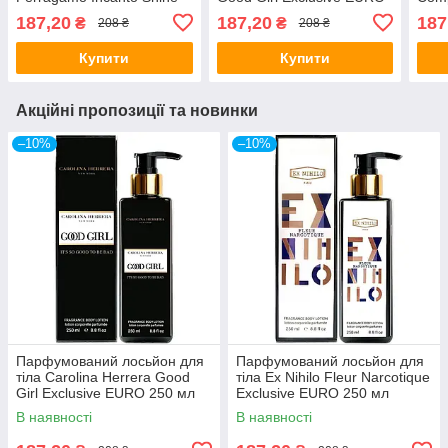
Exclusive EURO 250 мл
250 мл
Excl
187,20
187,20
187
₴
₴
208 ₴
208 ₴
Купити
Купити
Акційні пропозиції та новинки
–10%
–10%
Парфумований лосьйон для
Парфумований лосьйон для
тіла Carolina Herrera Good
тіла Ex Nihilo Fleur Narcotique
Girl Exclusive EURO 250 мл
Exclusive EURO 250 мл
В наявності
В наявності