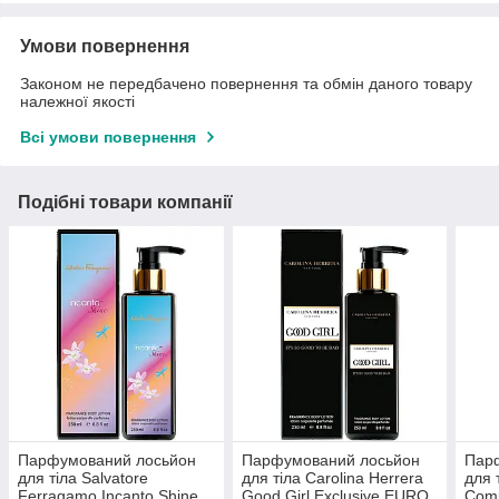
Умови повернення
Законом не передбачено повернення та обмін даного товару
належної якості
Всі умови повернення
Подібні товари компанії
Парфумований лосьйон
Парфумований лосьйон
Пар
для тіла Salvatore
для тіла Carolina Herrera
для 
Ferragamo Incanto Shine
Good Girl Exclusive EURO
Comp