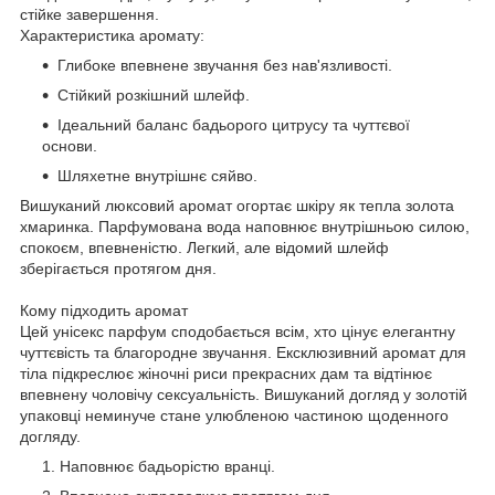
стійке завершення.
Характеристика аромату:
Глибоке впевнене звучання без нав'язливості.
Стійкий розкішний шлейф.
Ідеальний баланс бадьорого цитрусу та чуттєвої
основи.
Шляхетне внутрішнє сяйво.
Вишуканий люксовий аромат огортає шкіру як тепла золота
хмаринка. Парфумована вода наповнює внутрішньою силою,
спокоєм, впевненістю. Легкий, але відомий шлейф
зберігається протягом дня.
Кому підходить аромат
Цей унісекс парфум сподобається всім, хто цінує елегантну
чуттєвість та благородне звучання. Ексклюзивний аромат для
тіла підкреслює жіночні риси прекрасних дам та відтінює
впевнену чоловічу сексуальність. Вишуканий догляд у золотій
упаковці неминуче стане улюбленою частиною щоденного
догляду.
Наповнює бадьорістю вранці.