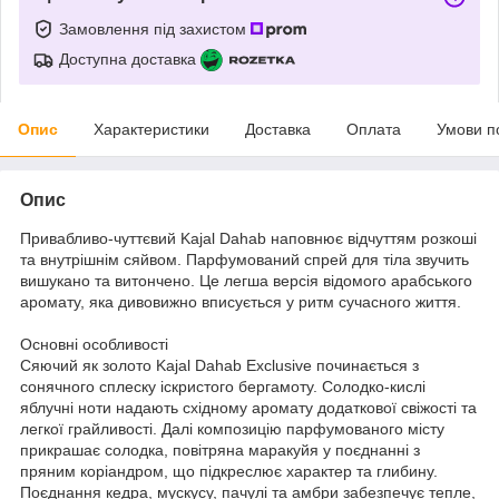
Замовлення під захистом
Доступна доставка
Опис
Характеристики
Доставка
Оплата
Умови п
Опис
Привабливо-чуттєвий Kajal Dahab наповнює відчуттям розкоші
та внутрішнім сяйвом. Парфумований спрей для тіла звучить
вишукано та витончено. Це легша версія відомого арабського
аромату, яка дивовижно вписується у ритм сучасного життя.
Основні особливості
Сяючий як золото Kajal Dahab Exclusive починається з
сонячного сплеску іскристого бергамоту. Солодко-кислі
яблучні ноти надають східному аромату додаткової свіжості та
легкої грайливості. Далі композицію парфумованого місту
прикрашає солодка, повітряна маракуйя у поєднанні з
пряним коріандром, що підкреслює характер та глибину.
Поєднання кедра, мускусу, пачулі та амбри забезпечує тепле,