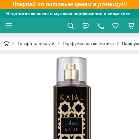
Покупай по оптовым ценам в розницу!!!
Недорогая женская и мужская парфюмерия и косметика
Товари та послуги
Парфумована косметика
Парфумо