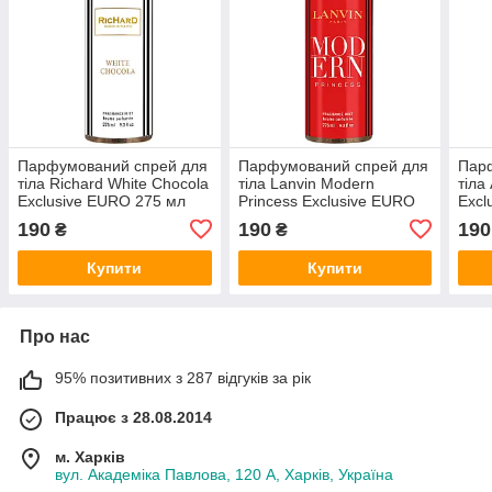
Парфумований спрей для
Парфумований спрей для
Пар
тіла Richard White Chocola
тіла Lanvin Modern
тіла
Exclusive EURO 275 мл
Princess Exclusive EURO
Excl
275 мл
190
190
190
₴
₴
Купити
Купити
Про нас
95% позитивних з 287 відгуків за рік
Працює з 28.08.2014
м. Харків
вул. Академіка Павлова, 120 А, Харків, Україна