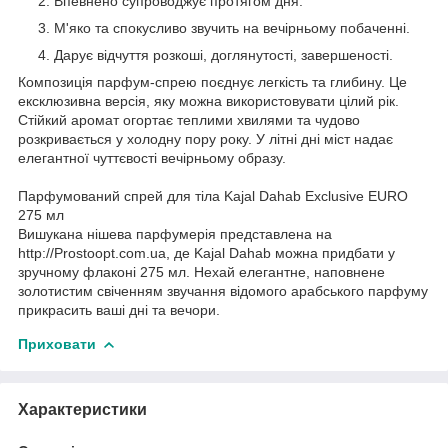
Впевнено супроводжує протягом дня.
М'яко та спокусливо звучить на вечірньому побаченні.
Дарує відчуття розкоші, доглянутості, завершеності.
Композиція парфум-спрею поєднує легкість та глибину. Це
ексклюзивна версія, яку можна використовувати цілий рік.
Стійкий аромат огортає теплими хвилями та чудово
розкривається у холодну пору року. У літні дні міст надає
елегантної чуттєвості вечірньому образу.
Парфумований спрей для тіла Kajal Dahab Exclusive EURO
275 мл
Вишукана нішева парфумерія представлена ​​на
http://Prostoopt.com.ua, де Kajal Dahab можна придбати у
зручному флаконі 275 мл. Нехай елегантне, наповнене
золотистим свіченням звучання відомого арабського парфуму
прикрасить ваші дні та вечори.
Приховати
Характеристики