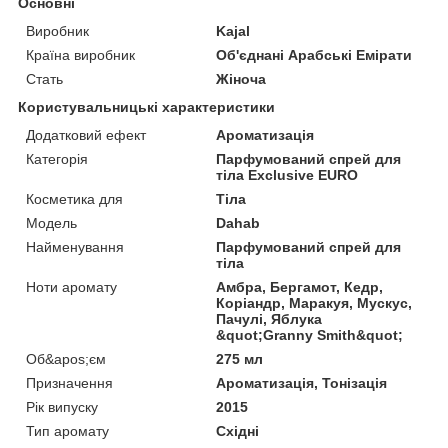
Основні
Виробник
Kajal
Країна виробник
Об'єднані Арабські Емірати
Стать
Жіноча
Користувальницькі характеристики
Додатковий ефект
Ароматизація
Категорія
Парфумований спрей для
тіла Exclusive EURO
Косметика для
Тіла
Мoдель
Dahab
Найменування
Парфумований спрей для
тіла
Ноти аромату
Амбра, Бергамот, Кедр,
Коріандр, Маракуя, Мускус,
Пачулі, Яблука
&quot;Granny Smith&quot;
Об&apos;єм
275 мл
Призначення
Ароматизація, Тонізація
Рік випуску
2015
Тип аромату
Східні