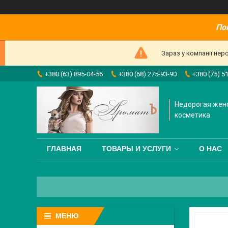
По
Зараз у компанії нер
+380 (63) 895-04-56
+380 (68) 275-93-90
+380 (75) 5
Недорогая жен
косметика
ГЛАВНАЯ
ТОВАРЫ И УСЛУГИ
О НАС