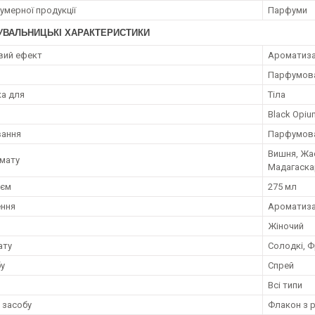
умерної продукції
Парфуми
УВАЛЬНИЦЬКІ ХАРАКТЕРИСТИКИ
вий ефект
Ароматиза
я
Парфумован
а для
Тіла
Black Opiu
вання
Парфумова
Вишня, Жас
мату
Мадагаска
;єм
275 мл
ення
Ароматизац
Жіночий
ату
Солодкі, Ф
бу
Спрей
и
Всі типи
 засобу
Флакон з 