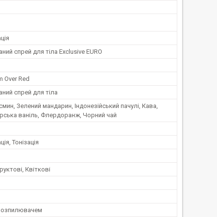
ція
ий спрей для тіла Exclusive EURO
m Over Red
ний спрей для тіла
мин, Зелений мандарин, Індонезійський пачулі, Кава,
рська ваніль, Флердоранж, Чорний чай
ія, Тонізація
руктові, Квіткові
розпилювачем