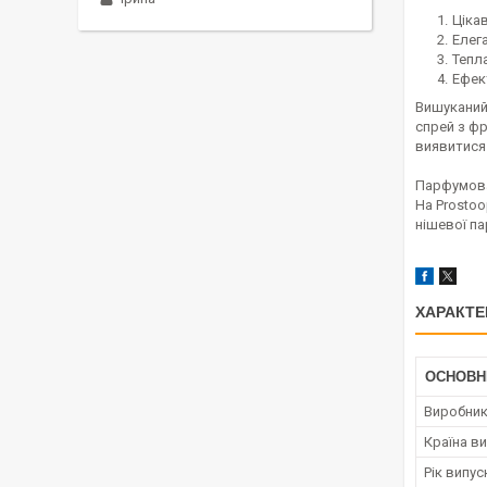
Ціка
Елег
Тепл
Ефект
Вишуканий
спрей з ф
виявитися
Парфумован
На Prostoo
нішевої па
ХАРАКТЕ
ОСНОВН
Виробни
Країна в
Рік випус