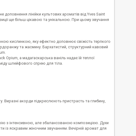
зне доповнення лінійки культових ароматів від Yves Saint
зиції ще більш цікавою та унікальною. При цьому звучання
терною кислинкою, яку ефектно доповнює свіжість терпкого
ердоранжу та жасмину. Бархатистий, структурний кавовий
um.
k Opium, а мадагаскарська ваніль надає їй теплої
міду шлейфового спрею для тіла.
у. Виразні акорди підкреслюють пристрасть та глибину,
ерію з інтенсивною, але збалансованою композицією. Духи
ти із яскравим жіночним звучанням. Вечірній аромат для