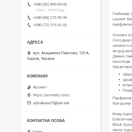
+380 (63) 895-04-56
Viber / WhatsApp
Глибокий, 
+380 (68) 275-93-90
Laurent. В
парфумова
+380 (75) 515-41-53
Основні о
Солодкий 
зеленого 
акорд нага
вул. Академіка Павлова, 120 А,
Димно-темн
Харків, Україна
насолоди.
Характери
Збал
Ціка
Інте
Аромат
Помір
https://aromatu.com/
Парфумова
udovikava75@ukr.net
при цьому
Кому підх
Елегантни
Black Opiu
жінок підх
Ірина