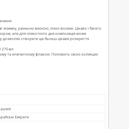
ачення.
 взимку, ранньою весною, пізно восени. Цікаво і багато
чором, але для спекотного дня композиція може
у дозволяє створити ще быльш цікаве розкриття.
O 275 мл
учному та елегантному флаконі. Поповніть свою колекцію
Laurent
Арабські Емірати