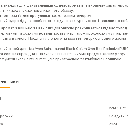
ва знахідка для шанувальників східних ароматів із виразним характером.
антний додаток до повсякденного образу.
а композиція для прогулянки прохолодним вечором.
ний супровід для особливої ​​нагоди: свята, урочистості, важливого поб
 аромат з вишнею та ваніллю дивовижно розкривається під час холодів:
руктовими та східними нотами прозвучить також прохолодним літнім ве
 надто важкою. Поєднання легкого нанесення поверх основного аромат
ий спрей для тіла Yves Saint Laurent Black Opium Over Red Exclusive EUR
pt.com.ua спрей для тіла Yves Saint Laurent 275 мл представлений у зр
рфумерії Yves Saint Laurent цією пристрасною та глибокою новинкою.
РИСТИКИ
І
к
Yves Saint 
иробник
Об'єднані 
ку
2024