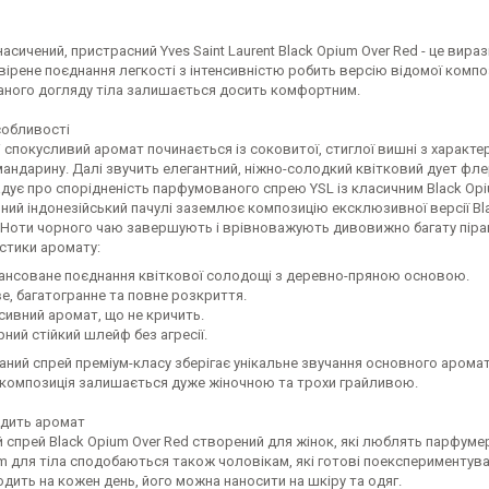
насичений, пристрасний Yves Saint Laurent Black Opium Over Red - це вира
ивірене поєднання легкості з інтенсивністю робить версію відомої компо
ного догляду тіла залишається досить комфортним.
собливості
і спокусливий аромат починається із соковитої, стиглої вишні з харак
мандарину. Далі звучить елегантний, ніжно-солодкий квітковий дует фл
дує про спорідненість парфумованого спрею YSL із класичним Black Opi
ий індонезійський пачулі заземлює композицію ексклюзивної версії Blac
 Ноти чорного чаю завершують і врівноважують дивовижно багату піра
стики аромату:
ансоване поєднання квіткової солодощі з деревно-пряною основою.
ве, багатогранне та повне розкриття.
нсивний аромат, що не кричить.
ний стійкий шлейф без агресії.
ний спрей преміум-класу зберігає унікальне звучання основного аромат
 композиція залишається дуже жіночною та трохи грайливою.
одить аромат
й спрей Black Opium Over Red створений для жінок, які люблять парфум
m для тіла сподобаються також чоловікам, які готові поекспериментува
одить на кожен день, його можна наносити на шкіру та одяг.