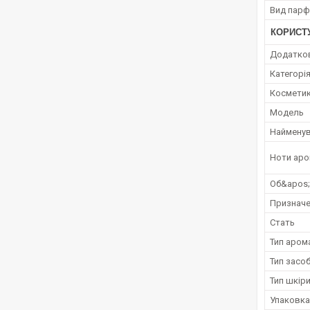
Вид парф
КОРИСТ
Додатко
Категорі
Косметик
Мoдель
Наймену
Ноти аро
Об&apos
Признач
Стать
Тип аром
Тип засо
Тип шкір
Упаковка