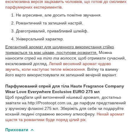
ексклюзивна версія зацікавить чоловіків, що готові до сміливих
парфумерних експериментів.
Не агресивне, але досить помітне звучання.
Романтичний та затишний настрій.
Довготривалий, привабливий шлейф.
Універсальний характер.
Елегантний аромат для щоденного використання стійко
тримається та має цікаве, поступове розкриття.
Можна
наносити
спрей на тіло та волосся,
щоб отримати сучасний,
ексклюзивний догляд.
Легкий весняний аромат чудово
звучить, коли наступає тепле міжсезоння.
Влітку та взимку
його варто використовувати як затишний вечірній варіант.
Парфумований спрей для тіла Haute Fragrance Company
Wear Love Everywhere Exclusive EURO 275 мл
Щоб придбати цей витончений
нішевий аромат,
достатньо
завітати на http://Prostoopt.com.ua, де парфум представлений
у зручному флаконі 275 мл. Зберіжіть для себе чи подаруйте
коханій людині справжню весняну атмосферу.
Нехай аромат
щастя та романтики буде поряд цілий рік.
Приховати