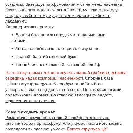
солідним.
Завершує парфумований міст не менш насичена
база з солодкої мадагаскарської ванілі, чуттєвого аккорду
сандалу, амбри та мускусу, а також густого, глибокого
лабдануму.
Характеристика аромату:
Вдалий баланс між солодкими та насиченими
нотами.
Легке, ненав’язливе, але тривале звучання.
Цікавий, багатий квітковий букет.
Теплий, злегка кремовий, затишний шлейф.
На початку аромат кохання звучить ніжно й грайливо, квіткова
середина надає композиції насиченості.
Спокійна база
врівноважує
французький парфум
та робить його
універсальним: на щодень та на свята.
Це також справжній
подарунковий аромат, що створює атмосферу радості,
піднесення та натхнення.
Кому підходить аромат
Романтичне звучання та ніжний шлейф натякають на
жіночний характер парфуму.
Але у формі міста його можна
розглядати як
аромат унісекс.
Багата структура цієї