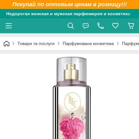
Покупай по оптовым ценам в розницу!!!
Недорогая женская и мужская парфюмерия и косметика
Товари та послуги
Парфумована косметика
Парфумо