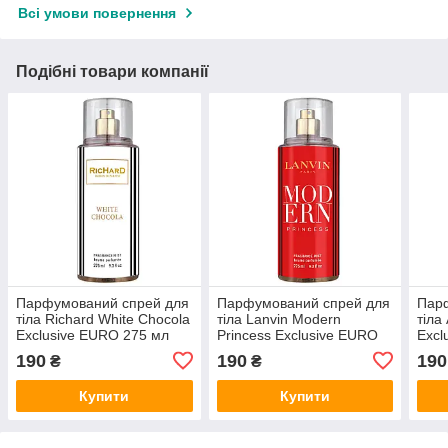
Всі умови повернення
Подібні товари компанії
Парфумований спрей для
Парфумований спрей для
Пар
тіла Richard White Chocola
тіла Lanvin Modern
тіла
Exclusive EURO 275 мл
Princess Exclusive EURO
Excl
275 мл
190
190
190
₴
₴
Купити
Купити