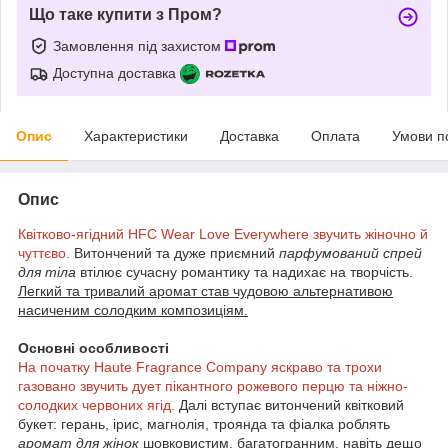
Що таке купити з Пром?
Замовлення під захистом
Доступна доставка
Опис
Характеристики
Доставка
Оплата
Умови п
Опис
Квітково-ягідний HFC Wear Love Everywhere звучить жіночно й
чуттєво.
Витончений та дуже приємний
парфумований спрей
для тіла
втілює сучасну романтику та надихає на творчість.
Легкий та тривалий аромат став чудовою альтернативою
насиченим солодким композиціям.
Основні особливості
На початку Haute Fragrance Company яскраво та трохи
газовано звучить дует пікантного рожевого перцю та ніжно-
солодких червоних ягід.
Далі вступає витончений квітковий
букет: герань, ірис, магнолія, троянда та фіалка роблять
аромат для жінок
шовковистим, багатогранним, навіть дещо