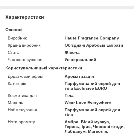
Характеристики
Основні
Виробник
Haute Fragrance Company
Країна виробник
Об'єднані Арабські Емірати
Стать
Жіноча
Час застосування
Універсальний
Користувальницькі характеристики
Додатковий ефект
Ароматизація
Категорія
Парфумований спрей для
тіла Exclusive EURO
Косметика для
Тіла
Мoдель
Wear Love Everywhere
Найменування
Парфумований спрей для
тіла
Ноти аромату
Амбра, Білий мускус,
Герань, Ірис, Червоні ягоди,
Лабданум, Магнолія,