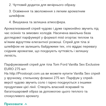
Чуттєвий додаток для вечірнього образу.
Освіження та зволоження з легким ароматним
шлейфом.
Вишукана та затишна атмосфера.
Ароматизований спрей чудово і дуже гармонійно звучить під
час осінніх та зимових холодів. Насичена ванільна база
доглядової парфумерії у форматі mist огортає теплом та
м'яким відчуттям елегантної розкоші. Спрей для тіла зі
шлейфом не залишить байдужими тих, хто віддає перевагу
східним ароматам, що поєднують чуттєвість і затишну
легкість.
Парфумований спрей для тіла Tom Ford Vanilla Sex Exclusive
EURO 275 мл
На http://Prostoopt.com.ua ви можете купити Vanilla Sex спрей
у зручному, стильному флаконі 275 мл. Парфум у спрей-
версії чудово звучить соло і гарно поєднується з іншими
продуктами цієї лінії. Створіть власний яскравий та
багатошаровий образ за допомогою цього теплого та
спокусливого аромату.
Приховати