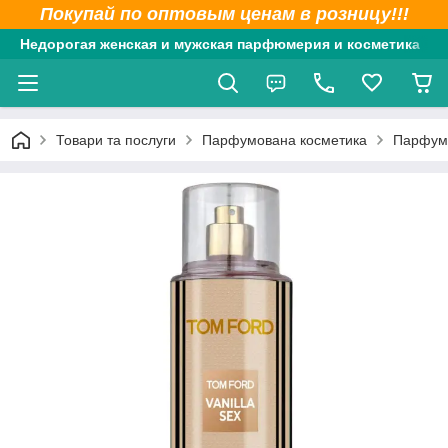
Покупай по оптовым ценам в розницу!!!
Недорогая женская и мужская парфюмерия и косметика
Товари та послуги
Парфумована косметика
Парфумо