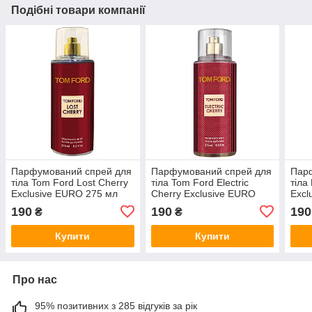
Подібні товари компанії
Парфумований спрей для
Парфумований спрей для
Пар
тіла Tom Ford Lost Cherry
тіла Tom Ford Electric
тіла
Exclusive EURO 275 мл
Cherry Exclusive EURO
Excl
275 мл
190
190
190
₴
₴
Купити
Купити
Про нас
95% позитивних з 285 відгуків за рік