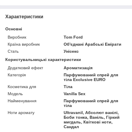
Характеристики
Основні
Виробник
Tom Ford
Країна виробник
Об'єднані Арабські Емірати
Стать
Унісекс
Користувальницькі характеристики
Додатковий ефект
Ароматизація
Категорія
Парфумований спрей для
тіла Exclusive EURO
Косметика для
Тіла
Мoдель
Vanilla Sex
Найменування
Парфумований спрей для
тіла
Ноти аромату
Ultravanil, Абсолют ванілі,
Боби тонка, Ваніль, Гіркий
мигдаль, Квіткові ноти,
Сандал