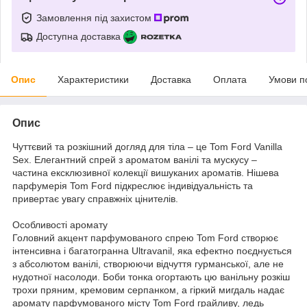
Замовлення під захистом
Доступна доставка
Опис
Характеристики
Доставка
Оплата
Умови п
Опис
Чуттєвий та розкішний догляд для тіла – це Tom Ford Vanilla
Sex. Елегантний спрей з ароматом ванілі та мускусу –
частина ексклюзивної колекції вишуканих ароматів. Нішева
парфумерія Tom Ford підкреслює індивідуальність та
привертає увагу справжніх цінителів.
Особливості аромату
Головний акцент парфумованого спрею Tom Ford створює
інтенсивна і багатогранна Ultravanil, яка ефектно поєднується
з абсолютом ванілі, створюючи відчуття гурманської, але не
нудотної насолоди. Боби тонка огортають цю ванільну розкіш
трохи пряним, кремовим серпанком, а гіркий мигдаль надає
аромату парфумованого місту Tom Ford грайливу, ледь