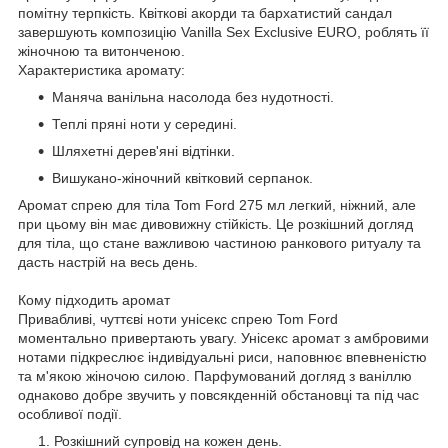
помітну терпкість. Квіткові акорди та бархатистий сандал
завершують композицію Vanilla Sex Exclusive EURO, роблять її
жіночною та витонченою.
Характеристика аромату:
Маняча ванільна насолода без нудотності.
Теплі пряні ноти у середині.
Шляхетні дерев'яні відтінки.
Вишукано-жіночний квітковий серпанок.
Аромат спрею для тіла Tom Ford 275 мл легкий, ніжний, але
при цьому він має дивовижну стійкість. Це розкішний догляд
для тіла, що стане важливою частиною ранкового ритуалу та
дасть настрій на весь день.
Кому підходить аромат
Привабливі, чуттєві ноти унісекс спрею Tom Ford
моментально привертають увагу. Унісекс аромат з амбровими
нотами підкреслює індивідуальні риси, наповнює впевненістю
та м'якою жіночою силою. Парфумований догляд з ваніллю
однаково добре звучить у повсякденній обстановці та під час
особливої ​​події.
Розкішний супровід на кожен день.