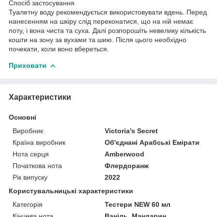
Спосіб застосування
Туалетну воду рекомендується використовувати вдень. Перед
нанесенням на шкіру слід переконатися, що на ній немає
поту, і вона чиста та суха. Далі розпорошіть невелику кількість
кошти на зону за вухами та шию. Після цього необхідно
почекати, коли воно вбереться.
Приховати
Характеристики
Основні
Виробник
Victoria's Secret
Країна виробник
Об'єднані Арабські Емірати
Нота серця
Amberwood
Початкова нота
Флердоранж
Рік випуску
2022
Користувальницькі характеристики
Категорія
Тестери NEW 60 мл
Кінцева нота
Ваніль, Мандарин