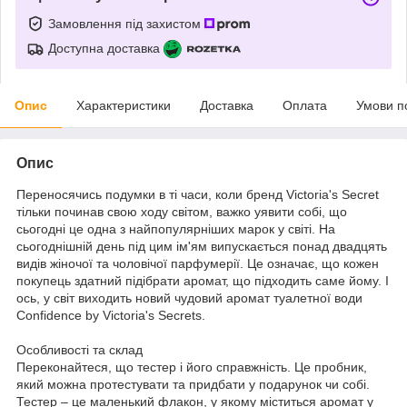
Замовлення під захистом
Доступна доставка
Опис
Характеристики
Доставка
Оплата
Умови п
Опис
Переносячись подумки в ті часи, коли бренд Victoria's Secret
тільки починав свою ходу світом, важко уявити собі, що
сьогодні це одна з найпопулярніших марок у світі. На
сьогоднішній день під цим ім'ям випускається понад двадцять
видів жіночої та чоловічої парфумерії. Це означає, що кожен
покупець здатний підібрати аромат, що підходить саме йому. І
ось, у світ виходить новий чудовий аромат туалетної води
Confidence by Victoria's Secrets.
Особливості та склад
Переконайтеся, що тестер і його справжність. Це пробник,
який можна протестувати та придбати у подарунок чи собі.
Тестер – це маленький флакон, у якому міститься аромат у