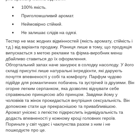
100% якість.
Приголомшливий аромат.
Неймовірно стійкий.
Не залишає слідів на одязі.
Тестер не має жодних відмінностей (якість аромату, стійкість і
т.д.) від варіанта продажу. Різниця лише в тому, що продукція
випускається з метою реклами та фірма-виробник менш
дбайливо ставиться до їх оформлення.
Обгортальний запах наче занурює в солодку насолоду. У його
складі присутні лише натуральні інгредієнти, які дарують
почуття впевненості у собі та комфорту. Парфум чудово
підійде для романтичних побачень та зустрічей із друзями. Він
огорне легким серпанком, яка дозволяє відчувати себе
справжньою принцесою або принцом. Завдяки йому у
чоловіків та жінок прокидається внутрішня сексуальність. Він
допоможе стати ще прекраснішою та привабливішою.
Аромат унісекс з легкістю підкреслить індивідуальність та
додасть впевненості у кожному кроці головних героїв.
Пориньте у світ чудес і чаклунства разом з ним і не
пошкодуєте про це.