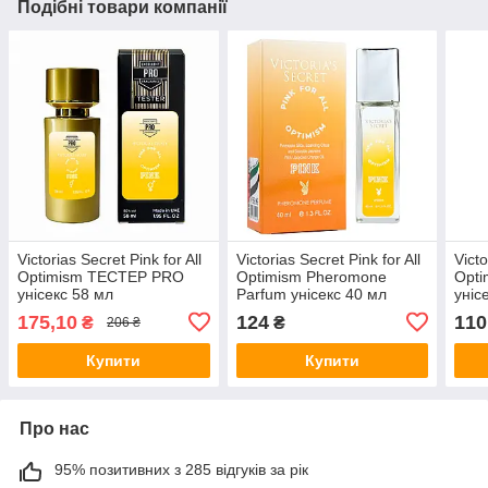
Подібні товари компанії
Victorias Secret Pink for All
Victorias Secret Pink for All
Victo
Optimism ТЕСТЕР PRO
Optimism Pheromone
Opt
унісекс 58 мл
Parfum унісекс 40 мл
уніс
175,10
124
110
₴
₴
206 ₴
Купити
Купити
Про нас
95% позитивних з 285 відгуків за рік