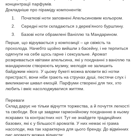
концентрації парфумів.
Докладніше про піраміду компонентів:
Початкові ноти заповнені Апельсиновим кольором.
Середні ноти складаються з дерев'яного бурштину.
Базові ноти обрамлені Ваніллю та Мандарином.
Перше, що відчувається у композиції – це свіжість та
прохолода. Начебто щойно вийшли з басейну, і не терпиться
одягнути на себе щось гарне і сексуальне. Аромат
розкривається квітами апельсина, які у поєднанні з ваніллю та
мандарином створюють музику, мелодія не залишить
байдужим нікого. У цьому букеті можна вловити всі нотки
пристрасті, вони ніби грають на струнах душі, пестячи слух і
викликаючи шквал емоцій. Парфуми створені для тих, хто
любить і вміє насолоджуватися життям.
Переваги
Склад дарує не тільки відчуття торжества, а й почуття легкості
та свободи. Все це завдяки гармонійному поєднанню в ньому
яскравих та контрастних нот. Тут не знайдете традиційних
базових, які є у більшості ароматів. У них немає ні грама
насолоди, яка так характерна для цього бренду. До відмінних
рис аромату можна віднести: