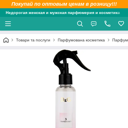
Покупай по оптовым ценам в розницу!!!
Недорогая женская и мужская парфюмерия и косметика
Товари та послуги
Парфумована косметика
Парфумо