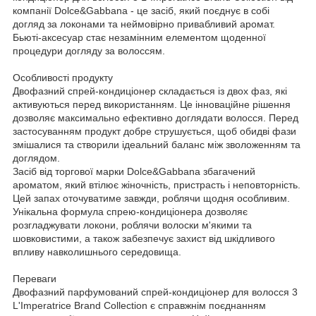
компанії Dolce&Gabbana - це засіб, який поєднує в собі
догляд за локонами та неймовірно привабливий аромат.
Бьюті-аксесуар стає незамінним елементом щоденної
процедури догляду за волоссям.
Особливості продукту
Двофазний спрей-кондиціонер складається із двох фаз, які
активуються перед використанням. Це інноваційне рішення
дозволяє максимально ефективно доглядати волосся. Перед
застосуванням продукт добре струшується, щоб обидві фази
змішалися та створили ідеальний баланс між зволоженням та
доглядом.
Засіб від торгової марки Dolce&Gabbana збагачений
ароматом, який втілює жіночність, пристрасть і неповторність.
Цей запах оточуватиме завжди, роблячи щодня особливим.
Унікальна формула спрею-кондиціонера дозволяє
розгладжувати локони, роблячи волоски м'якими та
шовковистими, а також забезпечує захист від шкідливого
впливу навколишнього середовища.
Переваги
Двофазний парфумований спрей-кондиціонер для волосся 3
L'Imperatrice Brand Collection є справжнім поєднанням