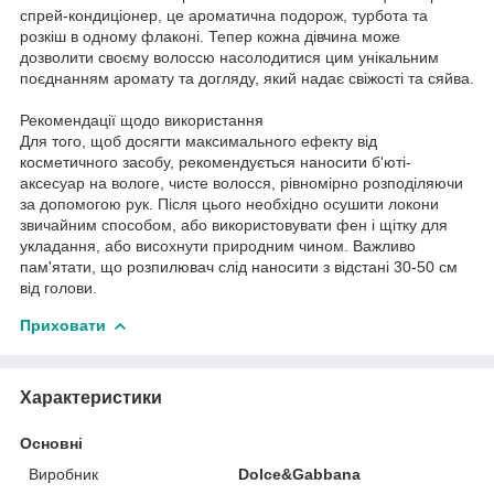
спрей-кондиціонер, це ароматична подорож, турбота та
розкіш в одному флаконі. Тепер кожна дівчина може
дозволити своєму волоссю насолодитися цим унікальним
поєднанням аромату та догляду, який надає свіжості та сяйва.
Рекомендації щодо використання
Для того, щоб досягти максимального ефекту від
косметичного засобу, рекомендується наносити б'юті-
аксесуар на вологе, чисте волосся, рівномірно розподіляючи
за допомогою рук. Після цього необхідно осушити локони
звичайним способом, або використовувати фен і щітку для
укладання, або висохнути природним чином. Важливо
пам'ятати, що розпилювач слід наносити з відстані 30-50 см
від голови.
Приховати
Характеристики
Основні
Виробник
Dolce&Gabbana