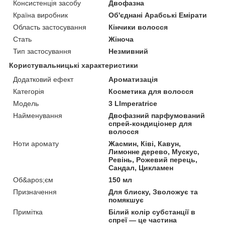
Консистенція засобу
Двофазна
Країна виробник
Об'єднані Арабські Емірати
Область застосування
Кінчики волосся
Стать
Жіноча
Тип застосування
Незмивний
Користувальницькі характеристики
Додатковий ефект
Ароматизація
Категорія
Косметика для волосся
Мoдель
3 LImperatrice
Найменування
Двофазний парфумований
спрей-кондиціонер для
волосся
Ноти аромату
Жасмин, Ківі, Кавун,
Лимонне дерево, Мускус,
Ревінь, Рожевий перець,
Сандал, Цикламен
Об&apos;єм
150 мл
Призначення
Для блиску, Зволожує та
помякшує
Примітка
Білий колір субстанції в
спреї — це частина