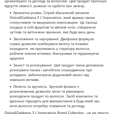
ароматерапії та догляду за волоссям. Цей продукт пропонує
відчуття свіжості, розкоші та турботи про зачіску.
Ароматна розкіш. Спрей збагачений запахом
Dolce&Gabbana 3 L'Imperatrice, який вражає своєю
спокусливою та вишуканою композицією. Це пахощі
поєднує в собі фруктові та квіткові ноти, створюючи
чуттєве та витончене звучання, яке буде весь день.
Зволоження та харчування. Двофазна формула
спрею дозволяє комбінувати вологу та поживні
інгредієнти, які проникають у структуру волосся,
роблячи локони м'якими, блискучими та підтримуючи
здоров'я.
Захист та розчісування. Цей продукт також допомагає
розчісувати пасма і запобігати пошкодженню при
укладанні, забезпечуючи додатковий захист від
зовнішніх впливів.
Легкість та зручність. Зручний флакон з
розпилювачем дозволяє легко та рівномірно
розподілити продукт по волоссю. Засіб компактно та
ідеально підходить для використання в будь-який час,
коли волосся потребує освіження та догляду.
Dolce&Gabbana 3 L'Imperatrice Brand Collection - це не просто