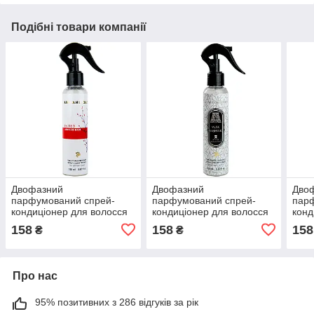
Подібні товари компанії
Двофазний
Двофазний
Дво
парфумований спрей-
парфумований спрей-
пар
кондиціонер для волосся
кондиціонер для волосся
конд
Armand Basi in Red Brand
Attar Collection Musk
Ecen
158
158
158
₴
₴
Collection 150 мл
Kashmir Brand Collection
02 B
150 мл
Про нас
95% позитивних з 286 відгуків за рік