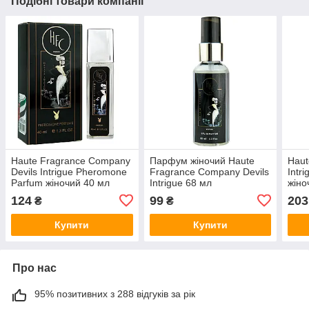
Подібні товари компанії
Haute Fragrance Company
Парфум жіночий Haute
Haut
Devils Intrigue Pheromone
Fragrance Company Devils
Intr
Parfum жіночий 40 мл
Intrigue 68 мл
жіно
124
99
203
₴
₴
Купити
Купити
Про нас
95% позитивних з 288 відгуків за рік