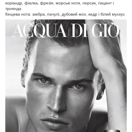
коріандр, фіалка, фрезія, морські ноти, персик, гіацинт і
троянда
Кінцева нота: амбра, пачулі, дубовий мох, кедр і білий мускус