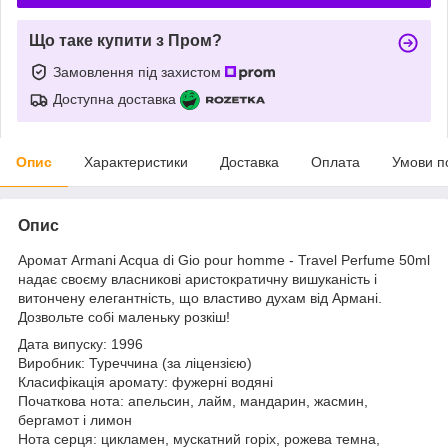
Що таке купити з Пром?
Замовлення під захистом
Доступна доставка
Опис
Характеристики
Доставка
Оплата
Умови п
Опис
Аромат Armani Acqua di Gio pour homme - Travel Perfume 50ml
надає своєму власникові аристократичну вишуканість і
витончену елегантність, що властиво духам від Армані.
Дозвольте собі маленьку розкіш!
Дата випуску: 1996
Виробник: Туреччина (за ліцензією)
Класифікація аромату: фужерні водяні
Початкова нота: апельсин, лайм, мандарин, жасмин,
бергамот і лимон
Нота серця: цикламен, мускатний горіх, рожева темна,