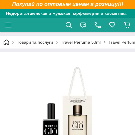
Покупай по оптовым ценам в розницу!!!
Недорогая женская и мужская парфюмерия и косметика
Товари та послуги
Travel Perfume 50ml
Travel Perfum