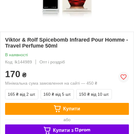
Viktor & Rolf Spicebomb Infrared Pour Homme -
Travel Perfume 50ml
В наявності
Код: lk144989
Опт і роздріб
170
₴
Мінімальна сума замовлення на сайті — 450 ₴
165 ₴
від 2 шт.
160 ₴
від 5 шт.
150 ₴
від 10 шт.
Купити
або
Купити з