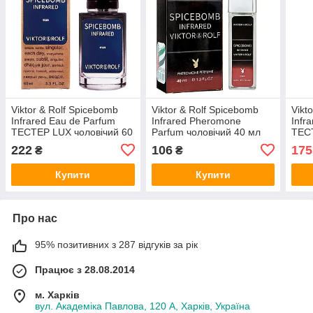
Viktor & Rolf Spicebomb
Viktor & Rolf Spicebomb
Vikt
Infrared Eau de Parfum
Infrared Pheromone
Infr
ТЕСТЕР LUX чоловічий 60
Parfum чоловічий 40 мл
ТЕС
мл
58 м
222
106
175
₴
₴
Купити
Купити
Про нас
95% позитивних з 287 відгуків за рік
Працює з 28.08.2014
м. Харків
вул. Академіка Павлова, 120 А, Харків, Україна