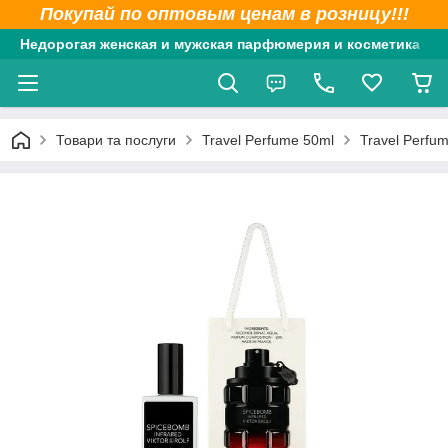
Покупай по оптовым ценам в розницу!!!
Недорогая женская и мужская парфюмерия и косметика
Товари та послуги
Travel Perfume 50ml
Travel Perfum