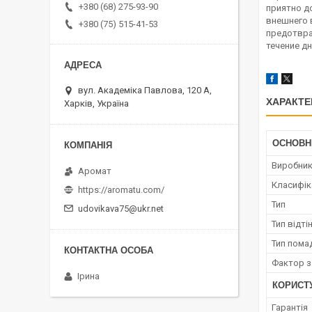
+380 (68) 275-93-90
приятно д
внешнего 
+380 (75) 515-41-53
предотвра
течение дн
вул. Академіка Павлова, 120 А,
ХАРАКТЕ
Харків, Україна
ОСНОВН
Виробни
Аромат
Класифік
https://aromatu.com/
Тип
udovikava75@ukr.net
Тип відті
Тип пома
Фактор з
Ірина
КОРИСТ
Гарантія