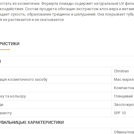
остать из косметички. Формула помады содержит натуральный UV фильт
воздействия. Состав продукта обогащен экстрактом алоэ вера и витамин
щает сухость, образование трещинок и шелушений. Она покрывает губ
я не растекается и не скатывается.
РИСТИКИ
І
к
Christian
ація косметичного засобу
Мас марке
Компактна
нку та кольору
Глянцевий
ди
Зволожую
ахисту
SPF 10
УВАЛЬНИЦЬКІ ХАРАКТЕРИСТИКИ
Обміну/пов