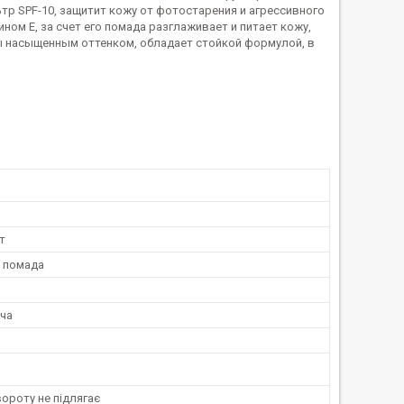
р SPF-10, защитит кожу от фотостарения и агрессивного
ом Е, за счет его помада разглаживает и питает кожу,
ы насыщенным оттенком, обладает стойкой формулой, в
т
 помада
ча
ороту не підлягає