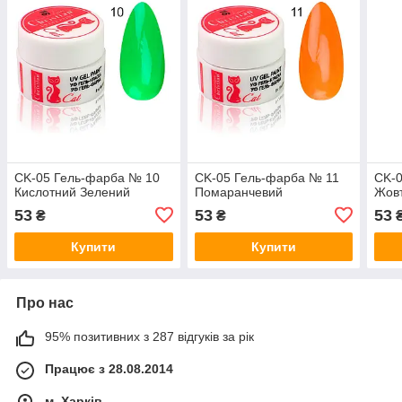
CK-05 Гель-фарба № 10
CK-05 Гель-фарба № 11
CK-
Кислотний Зелений
Помаранчевий
Жов
53
53
53
₴
₴
Купити
Купити
Про нас
95% позитивних з 287 відгуків за рік
Працює з 28.08.2014
м. Харків