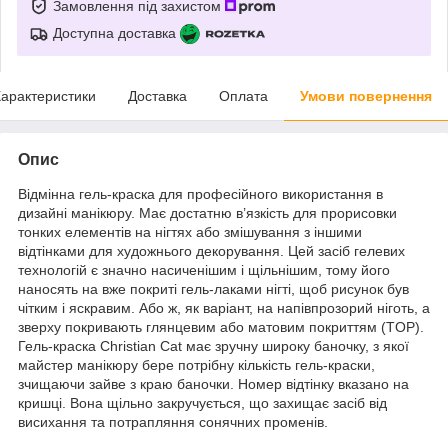
Замовлення під захистом
Доступна доставка
арактеристики
Доставка
Оплата
Умови повернення
Опис
Відмінна гель-краска для професійного використання в
дизайні манікюру. Має достатню в’язкість для прорисовки
тонких елементів на нігтях або змішування з іншими
відтінками для художнього декорування. Цей засіб гелевих
технологій є значно насиченішим і щільнішим, тому його
наносять на вже покриті гель-лаками нігті, щоб рисунок був
чітким і яскравим. Або ж, як варіант, на напівпрозорий ніготь, а
зверху покривають глянцевим або матовим покриттям (TOP).
Гель-краска Christian Cat має зручну широку баночку, з якої
майстер манікюру бере потрібну кількість гель-краски,
зчищаючи зайве з краю баночки. Номер відтінку вказано на
кришці. Вона щільно закручується, що захищає засіб від
висихання та потрапляння сонячних променів.