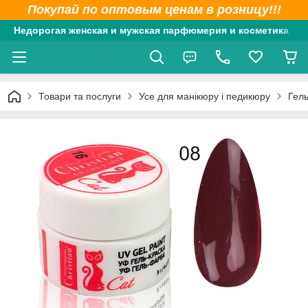
Покупай по оптовым ценам в розницу!!!
Недорогая женская и мужская парфюмерия и косметика
Товари та послуги
Усе для манікюру і педикюру
Гель