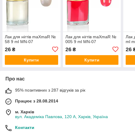
Лак для нігтів maXmaR №
Лак для нігтів maXmaR №
Лак 
58 9 ml MN-07
005 9 ml MN-07
ml 
26
26
26
₴
₴
Купити
Купити
Про нас
95% позитивних з 287 відгуків за рік
Працює з 28.08.2014
м. Харків
вул. Академіка Павлова, 120 А, Харків, Україна
Контакти