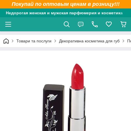
Покупай по оптовым ценам в розницу!!!
Недорогая женская и мужская парфюмерия и косметика
Товари та послуги
Декоративна косметика для губ
П