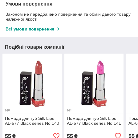
Умови повернення
Законом не передбачено повернення та обмін даного товару
належної якості
Всі умови повернення
Подібні товари компанії
Помада для губ Silk Lips
Помада для губ Silk Lips
Пома
AL-677 Black series No 140
AL-677 Black series No 141
AL-6
55
55
55
₴
₴