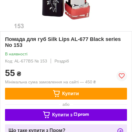
Помада для губ Silk Lips AL-677 Black series
No 153
В наявності
Код: AL-677BS № 153
Роздріб
55
₴
Мінімальна сума замовлення на сайті — 450 ₴
Купити
або
Купити з
Що таке купити з Пром?