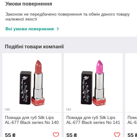
Умови повернення
Законом не передбачено повернення та обмін даного товару
належної якості
Всі умови повернення
Подібні товари компанії
Помада для губ Silk Lips
Помада для губ Silk Lips
Пома
AL-677 Black series No 140
AL-677 Black series No 141
AL-6
55
55
55
₴
₴