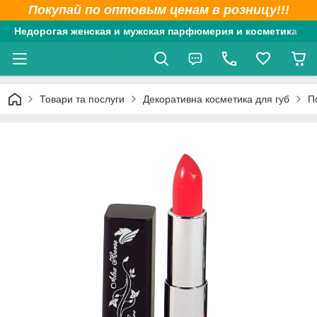
Покупай по оптовым ценам в розницу!!!
Недорогая женская и мужская парфюмерия и косметика
Товари та послуги
Декоративна косметика для губ
П