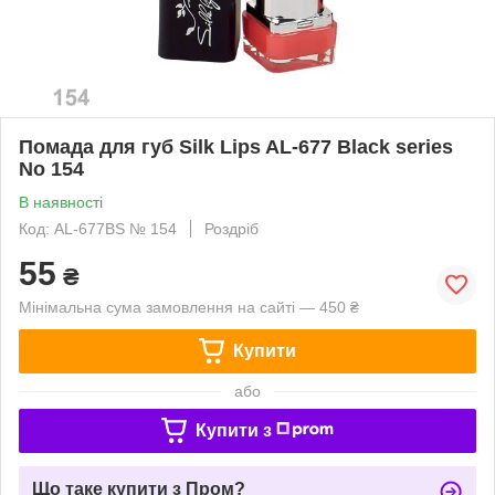
Помада для губ Silk Lips AL-677 Black series
No 154
В наявності
Код: AL-677BS № 154
Роздріб
55
₴
Мінімальна сума замовлення на сайті — 450 ₴
Купити
або
Купити з
Що таке купити з Пром?