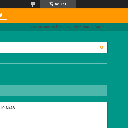
Кошик
!
вул. Академіка Павлова, 120 А, Харків, Україна
110 №46