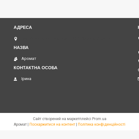
вул. Академіка Павлова, 120 А, Харків, Україна
Аромат
Ірина
Сайт створений на маркетплейсі
Prom.ua
Аромат |
Поскаржитися на контент
|
Політика конфіденційності