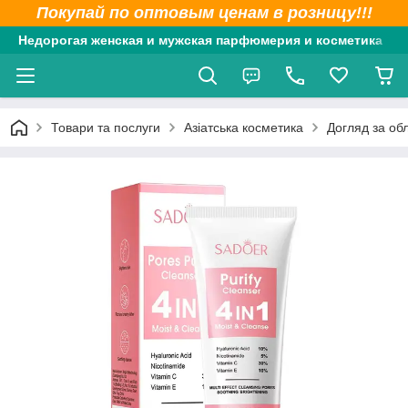
Покупай по оптовым ценам в розницу!!!
Недорогая женская и мужская парфюмерия и косметика
Товари та послуги
Азіатська косметика
Догляд за об