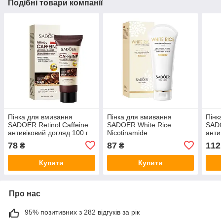
Подібні товари компанії
Пінка для вмивання
Пінка для вмивання
Пінк
SADOER Retinol Caffeine
SADOER White Rice
SAD
антивіковий догляд 100 г
Nicotinamide
анти
освітлювальна 100 г
бджо
78
87
112
₴
₴
Купити
Купити
Про нас
95% позитивних з 282 відгуків за рік