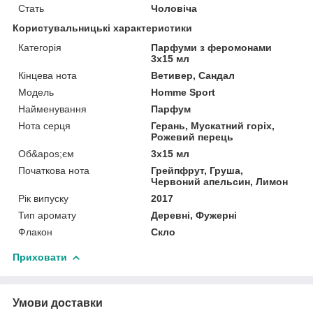
Стать
Чоловіча
Користувальницькі характеристики
Категорія
Парфуми з феромонами
3х15 мл
Кінцева нота
Ветивер, Сандал
Мoдель
Homme Sport
Найменування
Парфум
Нота серця
Герань, Мускатний горіх,
Рожевий перець
Об&apos;єм
3х15 мл
Початкова нота
Грейпфрут, Груша,
Червоний апельсин, Лимон
Рік випуску
2017
Тип аромату
Деревні, Фужерні
Флакон
Скло
Приховати
Умови доставки