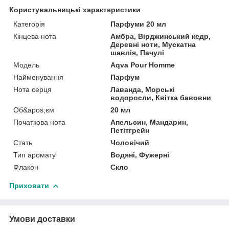
Користувальницькі характеристики
Категорія
Парфуми 20 мл
Кінцева нота
Амбра, Вірджинський кедр,
Деревні ноти, Мускатна
шавлія, Пачулі
Мoдель
Aqva Pour Homme
Найменування
Парфум
Нота серця
Лаванда, Морські
водоросли, Квітка бавовни
Об&apos;єм
20 мл
Початкова нота
Апельсин, Мандарин,
Петітгрейн
Стать
Чоловічий
Тип аромату
Водяні, Фужерні
Флакон
Скло
Приховати
Умови доставки