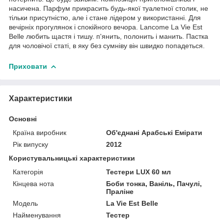
насичена. Парфум прикрасить будь-якої туалетної столик, не
тільки присутністю, але і стане лідером у використанні. Для
вечірніх прогулянок і спокійного вечора. Lancome La Vie Est
Belle любить щастя і тишу. п'янить, полонить і манить. Пастка
для чоловічої статі, в яку без сумніву він швидко попадеться.
Приховати
Характеристики
Основні
Країна виробник
Об'єднані Арабські Емірати
Рік випуску
2012
Користувальницькі характеристики
Категорія
Тестери LUX 60 мл
Кінцева нота
Боби тонка, Ваніль, Пачулі,
Праліне
Мoдель
La Vie Est Belle
Найменування
Тестер