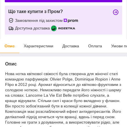
Що таке купити з Пром?
Замовлення під захистом
Доступна доставка
Опис
Характеристики
Доставка
Оплата
Умови п
Опис
Нова нотка квіткової свіжості була створена для жіночої статі
командою парфумерів: Olivier Polge, Dominique Ropion і Anne
Flipo в 2012 році. Аромат відноситься до квітково-фруктовим з
солодкою ноткою. Неможливо передати його ніжності і шарму
на словах. Lancome La Vie Est Belle потрібно слухати, а
краще відчувати. Стільки сил і краси було вкладено у флакон.
Він просто зобов'язаний бути в колекції кожної дівчини.
Композиція має розслаблюючий ефект антидепресантів. Його
делікатний підхід хочеться чути вранці, вдень і перед сном.
Головне не грати з дозуванням, а використовувати рідко, але