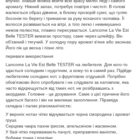
влучно. Інакше можна вбити всю красу милої леді і самого
аромату. Ніжний запах, потребує повітря і чистоті. В голові
малюється образ дівчини, в білому прозорій сукні, що гуляє
босоніж по берегу і тримаючи за руку коханого чоловіка. Її
волосся розвіваються на вітрі, а тіло легко і невимушено
немов пелюстка, плавно пересувається. Lancome La Vie Est
Belle TESTER вимагає простору, саме через шлейфу. Він
об'ємний і тягучий. У холодну пору аромат в'яне або засинає.
Його пік це весна і пізнє літо.
переваги використання
Lancome La Vie Est Belle TESTER на любителя. Для кого-то
здасться солодким і нудотним, а кому-то в самий раз. Підійде
любителям солодких нот, з фруктовою отдушкой. Потрібно
обов'язково його спробувати і не слідувати за натовпом, яка
часто відхрещується від таких нот, не розібравшись з
акордами. Головне - це дозування. Саме з цієї причини його
здається багато і він не викликає захоплення. Піраміда
складна і палає різноманітністю:
У верхніх нотах чітко відчувається чорна смородина і аромат
груші.
Серцева чакра пахне ірисом, апельсином і жасмином.
У базі чітко переважають пачулі, приправлені ваніллю,
бобами тонка і праліне.