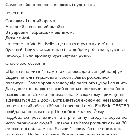
Саме шлейф створює солодкість і нудотність.
переваги:
Солодкий і ніжний аромат.
Яскравий і насичений шлейф.
З пудровим і вершковим відтінком.
Дуже стійкий.
Lancome La Vie Est Belle - це ваза з фруктами стоїть в
булочній. Відчувається тепло і по-доброму, без вишукувань і
пафосу. Пісня аромату буде звучати довго.
Спосіб застосування
«Прекрасне життя" - саме так перекладається цей парфум.
Віддає пачулі і вершковим ірисом. Запах розкрилася
партитури. Запаморочив голову від паленого цукру і сп'янить.
Для деяких це наркотик, який хочеться вдихнути, після його
розсіювання. Стійкість неймовірна. У закритому приміщенні
відчувається до 2 доби. Витрачається економно, незважаючи
на невеликий обсяг в 60 мл. Lancome La Vie Est Belle TESTER
підійде панночкам в віці. Не любить холоду. Йому
подобається розвиватися на вітрі в теплу погоду і стосуватися
нюху перехожих людей. Флакон з вмістом розпилюють на 30
см відстані в кількості не більше 1 пшику. більше аромат не
потерпить. Це буде зайвим. Композиція приголомшлива і