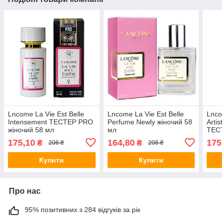
Lncome La Vie Est Belle
Lncome La Vie Est Belle
Lnco
Intensement ТЕСТЕР PRO
Perfume Newly жіночий 58
Artis
жіночий 58 мл
мл
ТЕС
мл
175,10
164,80
175
₴
₴
206 ₴
206 ₴
Купити
Купити
Про нас
95% позитивних з 284 відгуків за рік