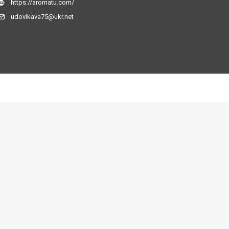
https://aromatu.com/
udovikava75@ukr.net