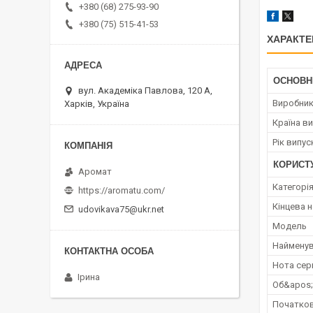
+380 (68) 275-93-90
+380 (75) 515-41-53
ХАРАКТЕ
ОСНОВН
вул. Академіка Павлова, 120 А,
Виробни
Харків, Україна
Країна в
Рік випус
КОРИСТ
Аромат
Категорі
https://aromatu.com/
Кінцева 
udovikava75@ukr.net
Мoдель
Наймену
Нота сер
Ірина
Об&apos
Початков