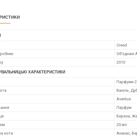
РИСТИКИ
І
к
Creed
иробник
Об'єднані 
ку
2010
УВАЛЬНИЦЬКІ ХАРАКТЕРИСТИКИ
я
Парфуми 2
нота
Ваніль, Ду
Aventus
вання
Парфум
ця
Береза, Жа
;єм
20 мл
а нота
Ананас, Б