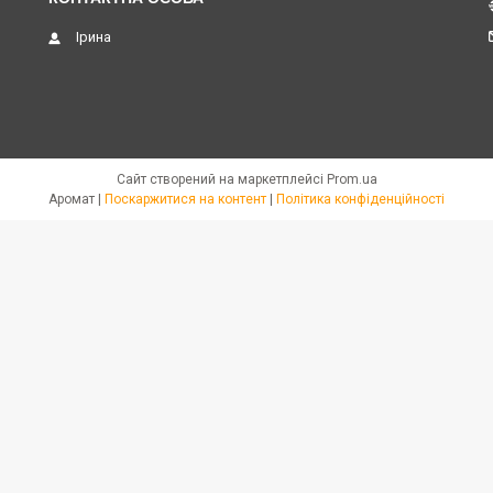
Ірина
Сайт створений на маркетплейсі
Prom.ua
Аромат |
Поскаржитися на контент
|
Політика конфіденційності