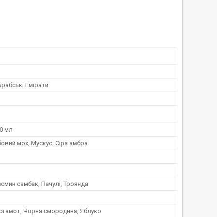
Арабські Емірати
0 мл
бовий мох, Мускус, Сіра амбра
смин самбак, Пачулі, Троянда
ергамот, Чорна смородина, Яблуко