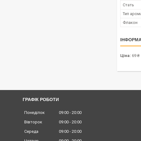
Стать
Тип аром
Флакон
ІНФОРМА
Ціна:
69 ₴
ГРАФІК РОБОТИ
Понеділок
09:00
20:00
Вівторок
09:00
20:00
Середа
09:00
20:00
Четвер
09:00
20:00